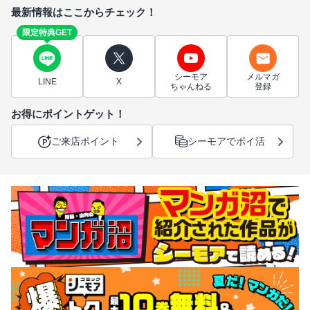
最新情報はここからチェック！
限定特典GET
シーモア
メルマガ
LINE
X
ちゃんねる
登録
お得にポイントゲット！
ご来店ポイント
シーモアでポイ活