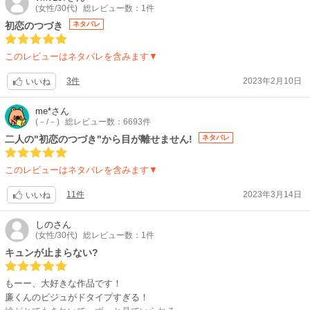
(女性/30代)
総レビュー数：1件
初恋のつづき
ネタバレ
このレビューはネタバレを含みます▼
3件
2023年2月10日
いいね
me*
さん
(－/－)
総レビュー数：6693件
二人の"初恋のつづき"から目が離せません!
ネタバレ
このレビューはネタバレを含みます▼
11件
2023年3月14日
いいね
しの
さん
(女性/30代)
総レビュー数：1件
キュンが止まらない?
もーー、大好きな作品です！
廉くんのビジュがドタイプすぎる！