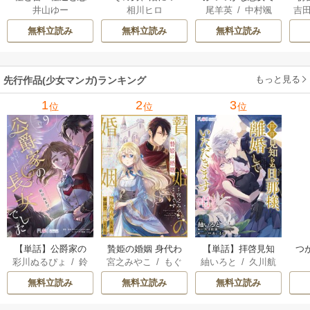
井山ゆー
相川ヒロ
尾羊英
/
中村颯
吉
を知らない人妻と
き。
はございますが ～
限
希
/
ゆき哉
～
雛宮蝶鼠とりかえ
無料立読み
無料立読み
無料立読み
伝～
もっと見る
先行作品(少女マンガ)ランキング
1
2
3
位
位
位
【単話】公爵家の
贄姫の婚姻 身代わ
【単話】拝啓見知
つ
彩川ぬるぴょ
/
鈴
宮之みやこ
/
もぐ
紬いろと
/
久川航
長女でした
り王女は帝国で最
らぬ旦那様、離婚
異
音さや
/
たむ
す
璃
/
あいるむ
愛となる
していただきます
の
無料立読み
無料立読み
無料立読み