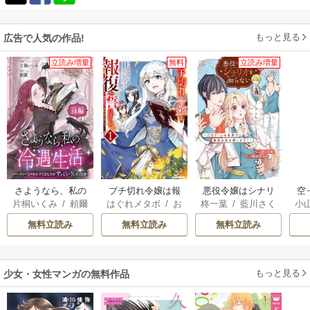
もっと見る
広告で人気の作品!
立読み増量
無料
立読み増量
さようなら、私の
ブチ切れ令嬢は報
悪役令嬢はシナリ
空
片桐いくみ
/
頼爾
はぐれメタボ
/
お
柊一葉
/
藍川さく
小
冷遇生活 ～パーテ
復を誓いました。
オを知らない ～乙
おのいも
/
昌未
ら
ィーで声をかけて
女ゲームの世界で
が
無料立読み
無料立読み
無料立読み
きたのがヤバい男
真実の恋を探しま
陛
だった件
す！～
もっと見る
少女・女性マンガの無料作品