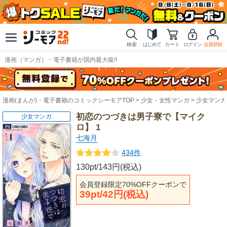
検索
はじめて
カート
ログイン
会員登録
漫画（マンガ）・電子書籍が国内最大級!!
漫画(まんが)・電子書籍のコミックシーモアTOP
少女・女性マンガ
少女マンガ
初恋のつづきは男子寮で【マイク
少女マンガ
ロ】 1
七海月
434件
130pt/143円(税込)
会員登録限定70%OFFクーポンで
39pt/42円(税込)