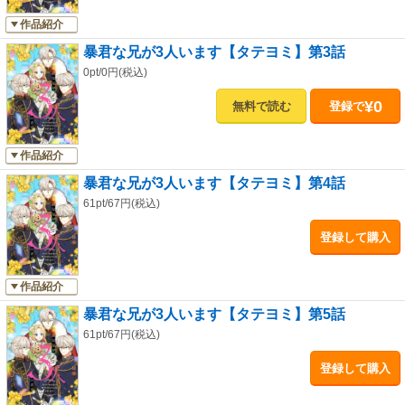
作品紹介
暴君な兄が3人います【タテヨミ】第3話
0pt/0円(税込)
¥0
無料で読む
登録で
作品紹介
暴君な兄が3人います【タテヨミ】第4話
61pt/67円(税込)
登録して購入
作品紹介
暴君な兄が3人います【タテヨミ】第5話
61pt/67円(税込)
登録して購入