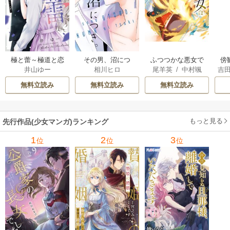
極と蕾～極道と恋
その男、沼につ
ふつつかな悪女で
傍
井山ゆー
相川ヒロ
尾羊英
/
中村颯
吉
を知らない人妻と
き。
はございますが ～
限
希
/
ゆき哉
～
雛宮蝶鼠とりかえ
無料立読み
無料立読み
無料立読み
伝～
もっと見る
先行作品(少女マンガ)ランキング
1
2
3
位
位
位