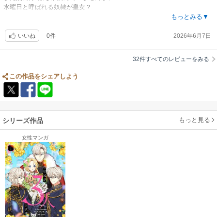
水曜日と呼ばれる奴隷が皇女？
どのように奴隷になってしまったのかな…
もっとみる▼
殺される寸前に助けてくれたのは1番上の兄かな…
0件
2026年6月7日
いいね
32件すべてのレビューをみる
この作品をシェアしよう
もっと見る
シリーズ作品
女性マンガ