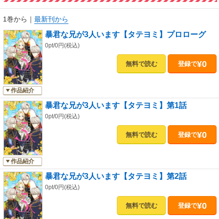
1巻から
｜
最新刊から
暴君な兄が3人います【タテヨミ】プロローグ
0pt/0円(税込)
¥0
無料で読む
登録で
作品紹介
暴君な兄が3人います【タテヨミ】第1話
0pt/0円(税込)
¥0
無料で読む
登録で
作品紹介
暴君な兄が3人います【タテヨミ】第2話
0pt/0円(税込)
¥0
無料で読む
登録で