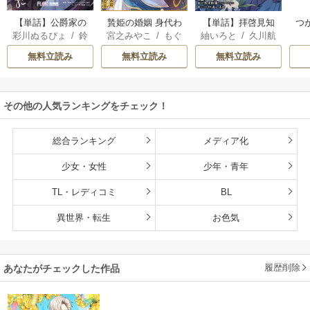
【単話】公爵家の
贄姫の婚姻 身代わ
【単話】拝啓見知
つ
彩川ぬるぴょ
/
鈴
宮之みやこ
/
もぐ
紬いろと
/
久川航
長女でした
り王女は帝国で最
らぬ旦那様、離婚
異
音さや
/
たむ
す
璃
/
あいるむ
愛となる
していただきます
の
無料立読み
無料立読み
無料立読み
その他の人気ランキングをチェック！
総合ランキング
メディア化
少女・女性
少年・青年
TL・レディコミ
BL
異世界・転生
お色気
履歴削除
あなたがチェックした作品