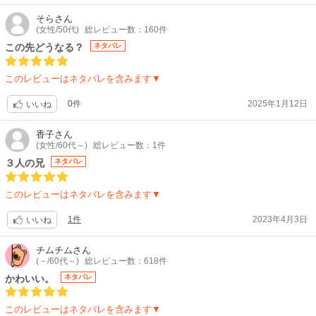
そら
さん
(女性/50代)
総レビュー数：160件
この先どうなる？
ネタバレ
このレビューはネタバレを含みます▼
0件
2025年1月12日
いいね
香子
さん
(女性/60代～)
総レビュー数：1件
３人の兄
ネタバレ
このレビューはネタバレを含みます▼
1件
2023年4月3日
いいね
チムチム
さん
(－/60代～)
総レビュー数：618件
かわいい。
ネタバレ
このレビューはネタバレを含みます▼