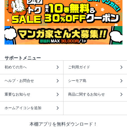
サポートメニュー
初めての方へ
ご利用ガイド
ヘルプ・お問合せ
シーモア島
重要なお知らせ
商品に関するお知らせ
ホームアイコンを追加
本棚アプリを無料ダウンロード！