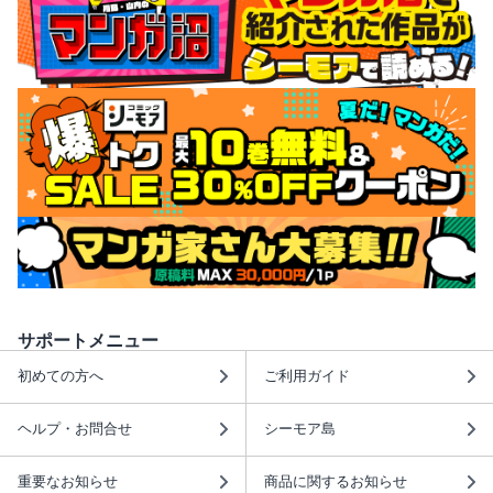
サポートメニュー
初めての方へ
ご利用ガイド
ヘルプ・お問合せ
シーモア島
重要なお知らせ
商品に関するお知らせ