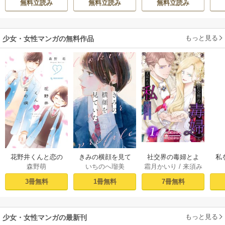
無料立読み
無料立読み
無料立読み
もっと見る
少女・女性マンガの無料作品
社交界の毒婦とよ
花野井くんと恋の
きみの横顔を見て
私
霜月かいり
/
来須み
森野萌
いちのへ瑠美
ばれる私～素敵な
病（１）
いた（１）
かん
辺境伯令息に腕を
［ば
7冊無料
3冊無料
1冊無料
折られたので、責
任とってもらいま
す～［ばら売り］
もっと見る
第1話
少女・女性マンガの最新刊