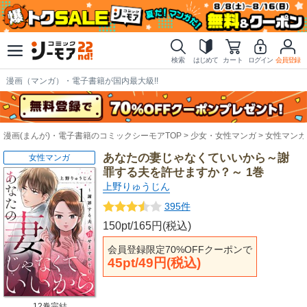
検索
はじめて
カート
ログイン
会員登録
漫画（マンガ）・電子書籍が国内最大級!!
漫画(まんが)・電子書籍のコミックシーモアTOP
少女・女性マンガ
女性マンガ
あなたの妻じゃなくていいから～謝
女性マンガ
罪する夫を許せますか？～ 1巻
上野りゅうじん
395件
150pt/165円(税込)
会員登録限定70%OFFクーポンで
45pt/49円(税込)
12巻完結