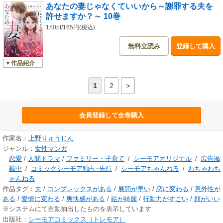
あなたの妻じゃなくていいから～謝罪する夫を
許せますか？～ 10巻
150pt/165円(税込)
無料立読み
登録して購入
作品紹介
1
2
>
会員登録して全巻購入
作家名：
上野りゅうじん
ジャンル：
女性マンガ
恋愛
/
人間ドラマ
/
ファミリー・子育て
/
シーモアオリジナル
/
広告掲
載中
/
コミックシーモア独占･先行
/
シーモアちゃんねる
/
わちゃわち
ゃんねる
作品タグ：
夫
/
コンプレックスがある
/
展開が早い
/
恋に変わる
/
意外性が
ある
/
愛情に変わる
/
爽快感がある
/
絵が綺麗
/
行動力がすごい
/
顔がいい
※システムにて自動抽出したものを表示しています
出版社：
シーモアコミックス（トレモア）