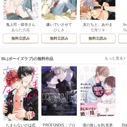
鬼上司・獄寺さん
嫌いでいさせて
友だちと、あやま
In
あらた六花
ひじき
七海リキ
G
は暴かれたい。
ち。
【コミックス版】
無料立読み
無料立読み
無料立読み
もっと見る
BL(ボーイズラブ)の無料作品
PROFUNDIS：プロ
たまらないのは恋
僕の推しをBL世界
別