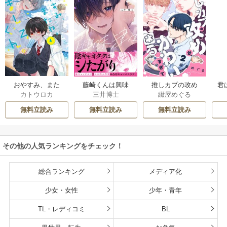
おやすみ、また
藤崎くんは興味
推しカプの攻め
君
カトウロカ
三井博士
綴屋めぐる
ね。ましろくん。
津々【コミックス
が、かわいすぎて
【電子限定漫画付
版】
困る
無料立読み
無料立読み
無料立読み
き】
その他の人気ランキングをチェック！
総合ランキング
メディア化
少女・女性
少年・青年
TL・レディコミ
BL