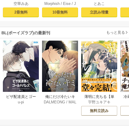
Morphish
/
Eise
/
J
空華みあ
とあこ
フンディス【タテ
なのか（１）【シ
から守りたい【シ
掛
aeyoung
ヨミ】1
ーモア限定特典付
ーモア限定特典付
ミ
10冊無料
2冊無料
立読み増量
き】
き電子単行本】 上
定
巻
もっと見る
BL(ボーイズラブ)の最新刊
薄明に充ちる【単
冷
ピザ配達員とゴー
俺にだけ冷たいキ
宇野ユキアキ
u-pi
DALMEONG
/
MAL
行本版】 5巻
ルドパレス【タテ
ミ【タテヨミ】 34
LINFLOWER
ヨミ】 104巻
巻
無料立読み