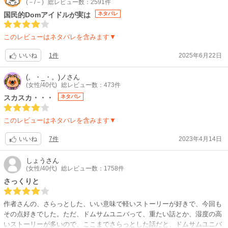
(－/－)
総レビュー数：2591件
国民的Domアイドルが実は
ネタバレ
このレビューはネタバレを含みます▼
1件
2025年6月22日
いいね
(。・_・。)ノ
さん
(女性/40代)
総レビュー数：473件
スカスカ・・・
ネタバレ
このレビューはネタバレを含みます▼
7件
2023年4月14日
いいね
しょう
さん
(女性/40代)
総レビュー数：1758件
さっくりと
作者さんの、さらっとした、いい意味で軽いストーリーが好きで、今回も
その点好きでした。ただ、ドムサムユニバって、重たい話とか、湿度の高
いストーリーが多いので、ここまでさらっとした話だと、ドムサムユニバ