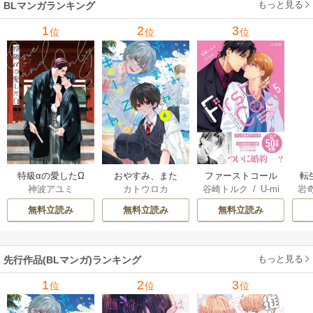
もっと見る
BLマンガランキング
1
2
3
位
位
位
特級αの愛したΩ
おやすみ、また
ファーストコール
転
神波アユミ
カトウロカ
谷崎トルク
/
U-mi
岩
ね。ましろくん。
～童貞外科医、年
な
n
【電子限定漫画付
下ヤクザの嫁にさ
王
無料立読み
無料立読み
無料立読み
き】
れそうです！～
し
【単行本版(シーモ
ア限定描き下ろし
もっと見る
先行作品(BLマンガ)ランキング
付き)】
1
2
3
位
位
位