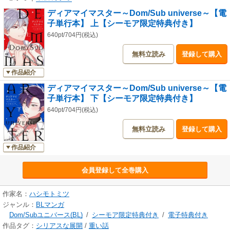
ディアマイマスター～Dom/Sub universe～【電
子単行本】 上【シーモア限定特典付き】
640pt/704円(税込)
無料立読み
登録して購入
作品紹介
ディアマイマスター～Dom/Sub universe～【電
子単行本】 下【シーモア限定特典付き】
640pt/704円(税込)
無料立読み
登録して購入
作品紹介
会員登録して全巻購入
作家名：
ハシモトミツ
ジャンル：
BLマンガ
Dom/Subユニバース(BL)
/
シーモア限定特典付き
/
電子特典付き
作品タグ：
シリアスな展開
/
重い話