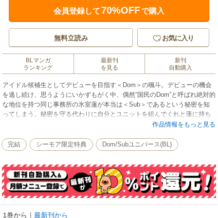
70%OFF
会員登録して
で購入
無料立読み
お気に入り
BLマンガ
最新刊
新刊
ランキング
を見る
自動購入
アイドル候補生としてデビューを目指す＜Dom＞の颯斗。デビューの機会
を逃し続け、思うようにいかずもがく中、偶然“国民のDom”と呼ばれ絶対的
な地位を持つ同じ事務所の氷室蓮が本当は＜Sub＞であるという秘密を知
ってしまう。秘密を守る代わりに自分とユニットを組んでくれと蓮に持ち
かけた颯斗だが、蓮から＜Dom＞と＜Sub＞としてもパートナーになるよ
作品情報をもっと見る
う求められ…? ※こちらは巻末に電子版のみの特典ペーパーがついていま
す。
完結
シーモア限定特典
Dom/Subユニバース(BL)
※本コンテンツには、コミックシーモア限定特典が付与されています
1巻から
｜
最新刊から