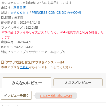
※システムにて自動抽出したものを表示しています
出版社：
秋田書店
雑誌：
カチＣＯＭＩ
/
PRINCESS COMICS DX カチCOMI
DL期限：無期限
配信開始日：2023年4月14日
ファイルサイズ：152.0MB
※本作品はファイルサイズが大きいため、Wi-Fi環境でのご利用を推奨いた
します。
出版年月：2023年4月
ISBN：9784253154338
対応ビューア：ブラウザビューア、本棚アプリ
｢アプリで読む｣にはアプリをインストール!
本棚アプリを
こちら
からインストールしてください
オススメレビュー
みんなのレビュー
レビューを書く
レビュー投稿で最大1000pt!