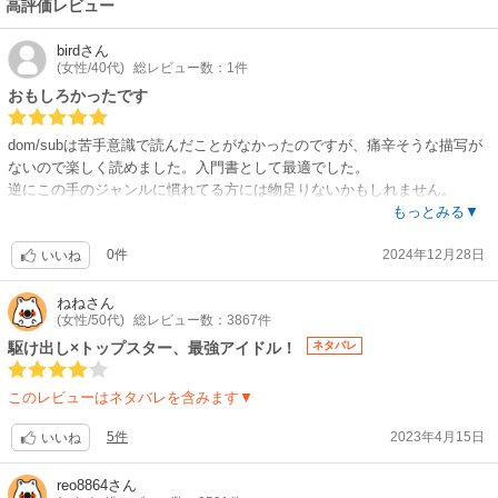
高評価レビュー
bird
さん
(女性/40代)
総レビュー数：1件
おもしろかったです
dom/subは苦手意識で読んだことがなかったのですが、痛辛そうな描写が
ないので楽しく読めました。入門書として最適でした。
逆にこの手のジャンルに慣れてる方には物足りないかもしれません。
ストーリーはわりとオーソドックスですが、その分しっかりと組まれてい
もっとみる▼
るように感じました。最初と最後、途中にも関係性の進展が対比によって
0件
2024年12月28日
描かれているように思います。
いいね
受の子がそれなりにしっかりしてたのが高ポイントです。
あとさっぱりとした絵柄の中に魅力が詰まってます。
ねね
さん
(女性/50代)
総レビュー数：3867件
買ってよかったです。
駆け出し×トップスター、最強アイドル！
ネタバレ
このレビューはネタバレを含みます▼
5件
2023年4月15日
いいね
reo8864
さん