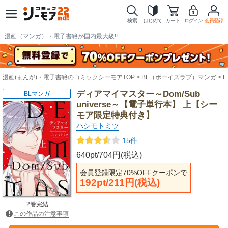
検索
はじめて
カート
ログイン
会員登録
漫画（マンガ）・電子書籍が国内最大級!!
漫画(まんが)・電子書籍のコミックシーモアTOP
BL（ボーイズラブ）マンガ
ディアマイマスター～Dom/Sub
BLマンガ
universe～【電子単行本】 上【シー
モア限定特典付き】
ハシモトミツ
15件
640pt/704円(税込)
会員登録限定70%OFFクーポンで
192pt/211円(税込)
2巻完結
この作品の注意事項