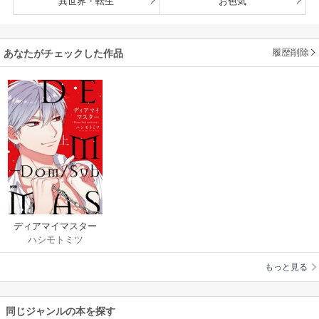
異世界・転生
お色気
履歴削除
あなたがチェックした作品
ディアマイマスター
ハシモトミツ
～Dom/Sub universe
～【電子単行本】
もっと見る
同じジャンルの本を探す