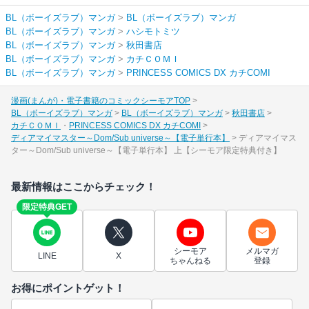
BL（ボーイズラブ）マンガ
>
BL（ボーイズラブ）マンガ
BL（ボーイズラブ）マンガ
>
ハシモトミツ
BL（ボーイズラブ）マンガ
>
秋田書店
BL（ボーイズラブ）マンガ
>
カチＣＯＭＩ
BL（ボーイズラブ）マンガ
>
PRINCESS COMICS DX カチCOMI
漫画(まんが)・電子書籍のコミックシーモアTOP
BL（ボーイズラブ）マンガ
BL（ボーイズラブ）マンガ
秋田書店
カチＣＯＭＩ
PRINCESS COMICS DX カチCOMI
ディアマイマスター～Dom/Sub universe～【電子単行本】
ディアマイマス
ター～Dom/Sub universe～【電子単行本】 上【シーモア限定特典付き】
最新情報はここからチェック！
限定特典GET
シーモア
メルマガ
LINE
X
ちゃんねる
登録
お得にポイントゲット！