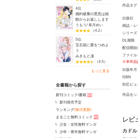
作品タグ
4位
婚約破棄の悪意は娼
出版社
館からお返しします
うもう
/
皐月めい
雑誌・レ
（4.2）
シリーズ
5位
DL期限
宝石箱に愛をつめよ
配信開始
う
ファイル
みきもと凜
※本作品
（4.5）
出版年月
もっと見る
ISBN
対応ビュ
全書籍から探す
作品をシ
新刊コミック/書籍
新刊発売予定
ランキング
(毎日更新)
まるごと無料コミック
レビ
少女・女性無料マンガ
カドル
少年・青年無料マンガ