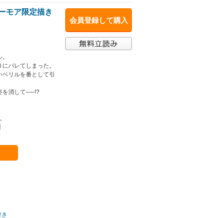
シーモア限定描き
会員登録して購入
ル。
りにバレてしまった。
いベリルを番として引
を消して──!?
す。
】
付き