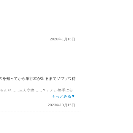
2026年1月16日
のを知ってから単行本が出るまでソワソワ待
なるんだ……三人交際……？」とか勝手に妄
対してやりたい放題のシャイアにも肩入れし
もっとみる▼
2023年10月15日
ていくのでは？と思っております。
ってほしいなぁ……。βなのにモテ度がすご
ベル）おめでとう〜〜〜！！！そしてダート