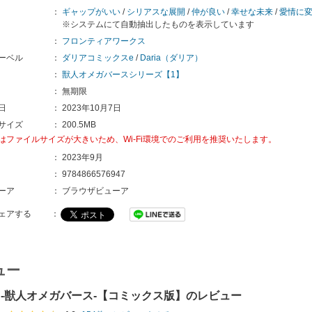
：
ギャップがいい
/
シリアスな展開
/
仲が良い
/
幸せな未来
/
愛情に
※システムにて自動抽出したものを表示しています
：
フロンティアワークス
ーベル
：
ダリアコミックスe
/
Daria（ダリア）
：
獣人オメガバースシリーズ【1】
：
無期限
日
：
2023年10月7日
サイズ
：
200.5MB
はファイルサイズが大きいため、Wi-Fi環境でのご利用を推奨いたします。
：
2023年9月
：
9784866576947
ーア
：
ブラウザビューア
ェアする
：
ュー
 ‐獣人オメガバース‐【コミックス版】のレビュー