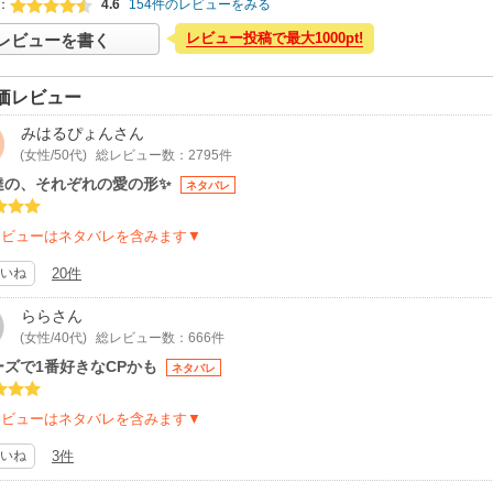
：
4.6
154件のレビューをみる
レビュー投稿で最大1000pt!
レビューを書く
価レビュー
みはるぴょん
さん
(女性/50代)
総レビュー数：2795件
達の、それぞれの愛の形✨
ネタバレ
レビューはネタバレを含みます▼
いね
20件
らら
さん
(女性/40代)
総レビュー数：666件
ーズで1番好きなCPかも
ネタバレ
レビューはネタバレを含みます▼
いね
3件