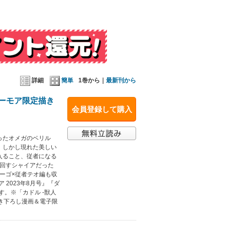
詳細
簡単
1巻から｜
最新刊から
シーモア限定描き
会員登録して購入
ったオメガのベリル
。しかし現れた美しい
入ること、従者になる
り回すシャイアだった
ーゴ×従者テオ編も収
 2023年8月号』『ダ
です。※「カドル ‐獣人
描き下ろし漫画＆電子限