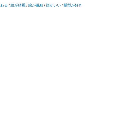
変わる
/
絵が綺麗
/
絵が繊細
/
顔がいい
/
髪型が好き