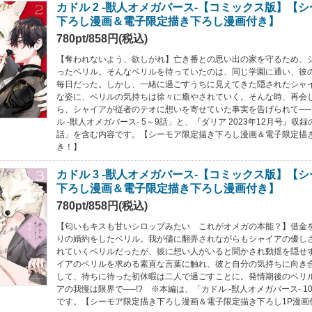
カドル 2 ‐獣人オメガバース‐【コミックス版】【
下ろし漫画＆電子限定描き下ろし漫画付き】
780pt/858円(税込)
【奪われないよう、欲しがれ】亡き番との思い出の家を守るため、
ったベリル。そんなベリルを待っていたのは、同じ学園に通い、彼
毎日だった。しかし、一緒に過ごすうちに見えてきた隠されたシャ
な姿に、ベリルの気持ちは徐々に癒やされていく。そんな時、再会
ら、シャイアが従者のテオに想いを寄せていた事実を告げられて─
ル ‐獣人オメガバース‐ 5～9話」と、『ダリア 2023年12月号』収録の「
話」を含む内容です。【シーモア限定描き下ろし漫画＆電子限定描き
き！】
カドル 3 ‐獣人オメガバース‐【コミックス版】【
下ろし漫画＆電子限定描き下ろし漫画付き】
780pt/858円(税込)
【匂いもキスも甘いシロップみたい これがオメガの本能？】借金
りの婚約をしたベリル。我が儘に翻弄されながらもシャイアの優し
れていくベリルだったが、彼に想い人がいると聞かされ動揺を隠せ
イアのベリルを求める素直な言葉に触れ、彼と自分の気持ちに向き
して、待ちに待った初休暇は二人で過ごすことに。発情期後のベリ
アの我慢は限界で──!? ※本編は、「カドル ‐獣人オメガバース‐ 1
です。【シーモア限定描き下ろし漫画＆電子限定描き下ろし1P漫画