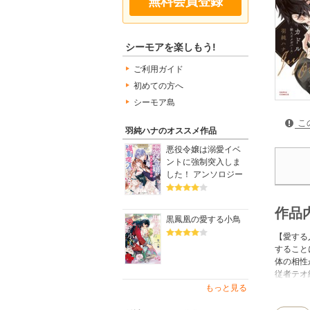
無料会員登録
シーモアを楽しもう!
ご利用ガイド
初めての方へ
シーモア島
こ
羽純ハナのオススメ作品
悪役令嬢は溺愛イベ
ントに強制突入しま
した！ アンソロジー
作品
黒鳳凰の愛する小鳥
【愛する
すること
体の相性
従者テオ編
ヒューゴ
もっと見る
定描き下