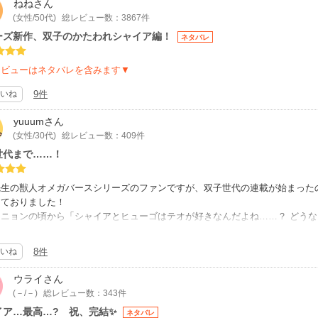
ねね
さん
(女性/50代)
総レビュー数：3867件
ーズ新作、双子のかたわれシャイア編！
ネタバレ
レビューはネタバレを含みます▼
いね
9件
yuuum
さん
(女性/30代)
総レビュー数：409件
世代まで……！
先生の獣人オメガバースシリーズのファンですが、双子世代の連載が始まった
けておりました！
ミニョンの頃から「シャイアとヒューゴはテオが好きなんだよね……？ どう
ていたので読み始めてから「シャイア……おまえってやつは……」とベリルに
まいます……（泣）
いね
8件
ルとシャイアって根っこのところで似てる部分も多いし、ご両親のようになっ
てヒューゴとテオの話まで……！！！αとβではありますがこの二人も幸せにな
ウライ
さん
オな気がするのでヒューゴも頑張らないとですね笑
(－/－)
総レビュー数：343件
まで読みました！！
イア…最高…? 祝、完結✨
ネタバレ
イアとベリルがついにラブハピになったよーーー！！（脳内に鳴り響く教会の