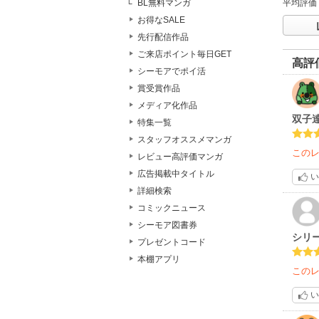
平均評価
BL無料マンガ
お得なSALE
先行配信作品
ご来店ポイント毎日GET
高評
シーモアでポイ活
賞受賞作品
メディア化作品
双子
特集一覧
スタッフオススメマンガ
この
レビュー高評価マンガ
広告掲載中タイトル
い
詳細検索
コミックニュース
シーモア図書券
シリ
プレゼントコード
本棚アプリ
この
い