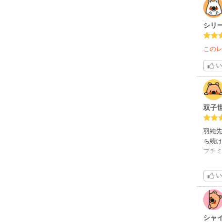
シリ
この
い
双子
羽純
ち続
プチ
想し
てし
い
ベリ
そし
いテ
※3巻
シャ
シャ