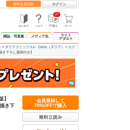
無料会員登録
ログイン
UP!
はじめて
ヘルプ
PT購入
カート
ライト
雑誌・写真集
メディア化
アダルト
ス
ダリアコミックスe
Daria（ダリア）
カド
定描き下ろし漫画付き】
ス版】
会員登録して
描き下
70%OFFで購入