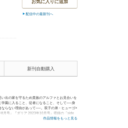
お気に入りに追加
配信中の最新刊へ
新刊自動購入
思い出の家を守るため貴族のアルファとお見合いを
じ学園に入ること、従者になること、そして──身
ならない理由があって──。双子の弟・ヒューゴ×
月号』『ダリア 2023年10月号』収録の「side
しております。【シーモア限定描き下ろし漫画＆電子限
作品情報をもっと見る