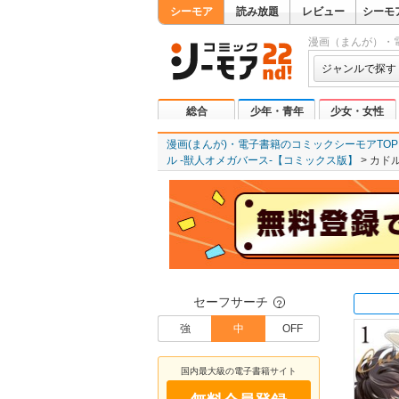
シーモア
読み放題
レビュー
シーモ
漫画（まんが）・
ジャンルで探す
総合
少年・青年
少女・女性
漫画(まんが)・電子書籍のコミックシーモアTOP
ル ‐獣人オメガバース‐【コミックス版】
カド
セーフサーチ
？
強
中
OFF
国内最大級の電子書籍サイト