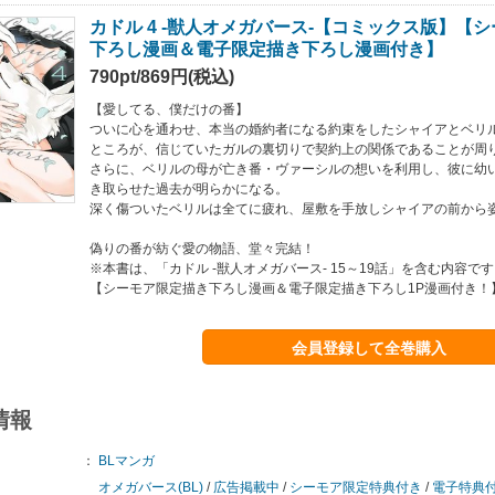
カドル 4 ‐獣人オメガバース‐【コミックス版】【
下ろし漫画＆電子限定描き下ろし漫画付き】
790pt/869円(税込)
【愛してる、僕だけの番】
ついに心を通わせ、本当の婚約者になる約束をしたシャイアとベリ
ところが、信じていたガルの裏切りで契約上の関係であることが周
さらに、ベリルの母が亡き番・ヴァーシルの想いを利用し、彼に幼
き取らせた過去が明らかになる。
深く傷ついたベリルは全てに疲れ、屋敷を手放しシャイアの前から姿
偽りの番が紡ぐ愛の物語、堂々完結！
※本書は、「カドル ‐獣人オメガバース‐ 15～19話」を含む内容で
【シーモア限定描き下ろし漫画＆電子限定描き下ろし1P漫画付き！
会員登録して全巻購入
情報
：
BLマンガ
オメガバース(BL)
/
広告掲載中
/
シーモア限定特典付き
/
電子特典