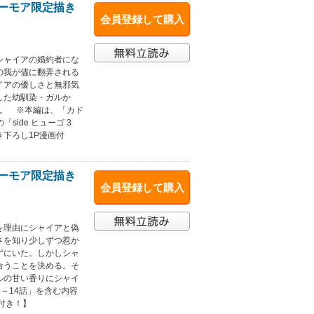
シーモア限定描き
会員登録して購入
シャイアの婚約者にな
の我が儘に翻弄される
イアの優しさと無邪気
した幼馴染・ガルか
─。 ※本編は、「カド
side ヒューゴ 3
下ろし1P漫画付
シーモア限定描き
会員登録して購入
を理由にシャイアと偽
さを知り少しずつ惹か
ずにいた。しかしシャ
合うことを決める。そ
ルの甘い香りにシャイ
0～14話」を含む内容
付き！】