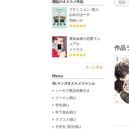
雑誌のオススメ作品
完結
プチミニョン -獣人
おめがばーす-
羽純ハナ
運命論者の恋愛マニ
ュアル
作品
イクヤス
もっと見る
Menu
BLマンガオススメジャンル
シーモア限定特典付き
リーマン(BL)
学生(BL)
年下攻め(BL)
ラブコメ(BL)
大学生･院生(BL)