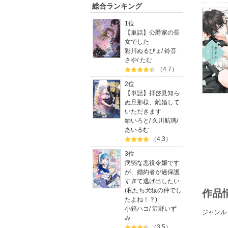
総合ランキング
1位
【単話】公爵家の長
女でした
彩川ぬるぴょ
/
鈴音
さや
/
たむ
（4.7）
2位
【単話】拝啓見知ら
ぬ旦那様、離婚して
いただきます
紬いろと
/
久川航璃
/
あいるむ
（4.3）
3位
病弱な悪役令嬢です
が、婚約者が過保護
すぎて逃げ出したい
(私たち犬猿の仲でし
作品
たよね！？)
小箱ハコ
/
沢野いず
ジャンル
み
（3.5）