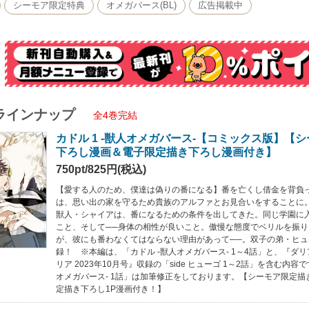
シーモア限定特典
オメガバース(BL)
広告掲載中
ラインナップ
全4巻完結
カドル 1 ‐獣人オメガバース‐【コミックス版】【
下ろし漫画＆電子限定描き下ろし漫画付き】
750pt/825円(税込)
【愛する人のため、僕達は偽りの番になる】番を亡くし借金を背負
は、思い出の家を守るため貴族のアルファとお見合いをすることに
獣人・シャイアは、番になるための条件を出してきた。同じ学園に
こと、そして──身体の相性が良いこと。傲慢な態度でベリルを振
が、彼にも番わなくてはならない理由があって──。双子の弟・ヒュ
録！ ※本編は、「カドル ‐獣人オメガバース‐ 1～4話」と、『ダリア
リア 2023年10月号』収録の「side ヒューゴ 1～2話」を含む内容
オメガバース‐ 1話」は加筆修正をしております。【シーモア限定
定描き下ろし1P漫画付き！】