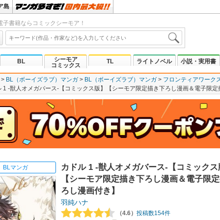
ア島
電子書籍ならコミックシーモア！
シーモア
BL
TL
ライトノベル
小説・実用書
コミックス
BL（ボーイズラブ）マンガ
BL（ボーイズラブ）マンガ
フロンティアワーク
ル 1 ‐獣人オメガバース‐【コミックス版】【シーモア限定描き下ろし漫画＆電子限
カドル 1 ‐獣人オメガバース‐【コミック
BLマンガ
【シーモア限定描き下ろし漫画＆電子限定
ろし漫画付き】
羽純ハナ
（4.6）
投稿数154件