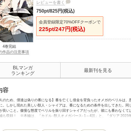
レビューを書く
750pt/825円(税込)
会員登録限定70%OFFクーポンで
225pt/247円(税込)
4巻完結
の作品の注意事項
BLマンガ
最新刊を見る
ランキング
内容
人のため、僕達は偽りの番になる】番を亡くし借金を背負ったオメガのベリルは、
に。しかし現れた美しい獣人・シャイアは、番になるための条件を出してきた。同
が良いこと。傲慢な態度でベリルを振り回すシャイアだったが、彼にも番わなくては
も収録！ ※本編は、「カドル ‐獣人オメガバース‐ 1～4話」と、『ダリア 2023年8
 1～2話」を含む内容です。※「カドル ‐獣人オメガバース‐ 1話」は加筆修正を
ろし1P漫画付き！】