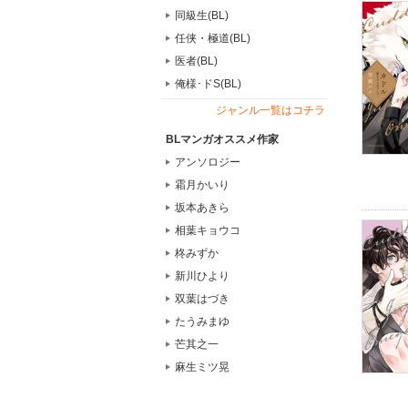
同級生(BL)
任侠・極道(BL)
医者(BL)
俺様･ドS(BL)
ジャンル一覧はコチラ
BLマンガオススメ作家
アンソロジー
霜月かいり
坂本あきら
相葉キョウコ
柊みずか
新川ひより
双葉はづき
たうみまゆ
芒其之一
麻生ミツ晃