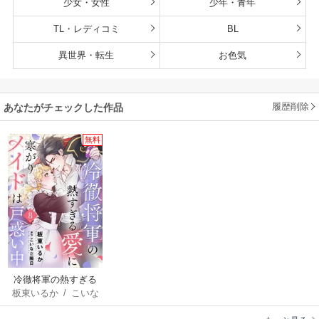
少女・女性
少年・青年
TL・レディコミ
BL
異世界・転生
お色気
履歴削除
あなたがチェックした作品
無料
冷徹将軍の熱すぎる
板東いるか
/
こいな
愛に寒がりメイドは
だ陽日
戸惑い中