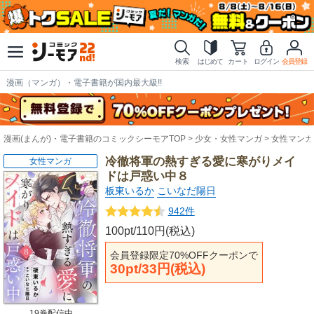
検索
はじめて
カート
ログイン
会員登録
漫画（マンガ）・電子書籍が国内最大級!!
漫画(まんが)・電子書籍のコミックシーモアTOP
少女・女性マンガ
女性マンガ
冷徹将軍の熱すぎる愛に寒がりメイ
女性マンガ
ドは戸惑い中８
板東いるか
こいなだ陽日
942件
100pt/110円(税込)
会員登録限定70%OFFクーポンで
30pt/33円(税込)
19巻配信中