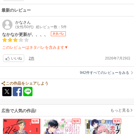
ノ」と書いてあって、イタリア系移民か!だからこの境遇なのか！と母子の
行動がものすごい腹落ちするとともに、漫画の作り込みに感嘆しました。
最新のレビュー
（原作にはペッペという名前だけでこのシーンがなかったと思いますの
で、漫画家さんと原作者さんが緻密なコミュニケーションしてるのか
かな
さん
も。）そもそもヨーロッパではないですけどね！
(女性/50代)
総レビュー数：5件
【新章追記】新たな陰謀に対して、男性達と女性達の対応がそれぞれ違っ
なかなか更新が、、、、
ネタバレ
ていて性別、地位、立場別の攻防戦にワクワクしますね！脇役の恋愛模様
も絡んできて、主カップルの濡れ場は減っていますが、長編でストーリー
このレビューはネタバレを含みます▼
重視へ舵切りをしたのではと嬉しくなりました。単発消費TLから脱却して
も読者がついてくると見込んでのことと思うと文字数
2件
2026年7月29日
いいね
942件すべてのレビューをみる
この作品をシェアしよう
もっと見る
広告で人気の作品!
無料
無料
無料