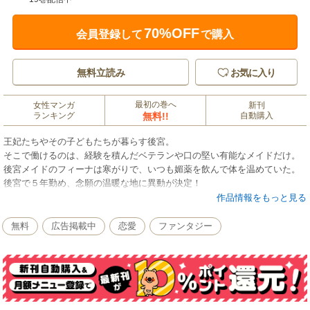
70%OFF
会員登録して
で購入
無料立読み
お気に入り
最初の巻へ
女性マンガ
新刊
ランキング
無料!!
自動購入
王妃たちやその子どもたちが暮らす後宮。
そこで働けるのは、経験を積んだベテランや口の堅い有能なメイドだけ。
後宮メイドのフィーナは寒がりで、いつも媚薬を飲んで体を温めていた。
後宮で５年勤め、念願の温暖な地に異動が決定！
と思ったら、そこは「冷徹将軍」と恐れられるシルヴェリオが治める南の
作品情報をもっと見る
砦。彼の第一印象は尊大で最悪…。けれど、後宮でのスキルを発揮するフ
ィーナにシルヴェリオも一目置くようになる。ある日フィーナの部屋を訪
無料
広告掲載中
恋愛
ファンタジー
れた彼は、間違えて彼女の愛飲する媚薬を飲んでしまう。火照りと熱い昂
ぶりに襲われるシルヴェリオを見かねたフィーナはそれを鎮めるが、以来
彼のフィーナへの独占欲が露骨になって…。