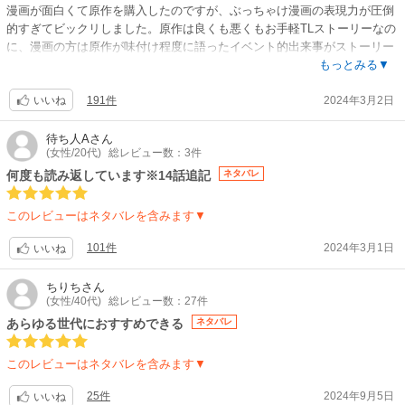
漫画が面白くて原作を購入したのですが、ぶっちゃけ漫画の表現力が圧倒
的すぎてビックリしました。原作は良くも悪くもお手軽TLストーリーなの
に、漫画の方は原作が味付け程度に語ったイベント的出来事がストーリー
に重みを加えており、ヒーローとヒロインの恋愛をより性愛だけではない
もっとみる▼
信頼と尊敬の愛情にしている。
191件
2024年3月2日
また、なーロッパといわれるなろう特有のヨーロッパ表現で顔つきは東洋
いいね
人という既存TLあるあるを蹴散らすどうみてもロシア系に系譜を持つ登場
人物たち。女性でもいかつい肩幅にみえる洋服の装飾。使われる食器も銀
待ち人A
さん
(女性/20代)
総レビュー数：3件
製品のポットやカトラリーで陶器磁器ばかりを持ってこないのが素敵…。
世界観を織り込んだ小物や生活風景、馬や砦の描写など、圧巻です。これ
何度も読み返しています※14話追記
ネタバレ
は知識や丹念な下調べがないと自然に漫画に織り込めないやつです。
そしてなにより、既存TLと違うのは女体と思いました。
このレビューはネタバレを含みます▼
TL慣れしすぎててハッとしたのですが、細い手足に大きな胸のメリハリ女
体のTLに対し、レディコミ作者さんはなだらかな曲線のどっしりとした肉
101件
2024年3月1日
いいね
感的な女体を描かれる。シーツにこぼれる髪の毛、というのはこういうこ
となんだろうな…というくらいシーツに沈んだフィーナちゃんの艶姿が綺
ちりち
さん
麗です。こういう異ジャンル間の横断を決めた人すごい！何もかも素敵す
(女性/40代)
総レビュー数：27件
ぎて、ベテラン作家さんが描くTLの世界をもっと見たくなりました！
あらゆる世代におすすめできる
ネタバレ
甘いシーンも実況中継系のセリフをバッサリ取捨選択しているのに濃厚で
しっとり大人の雰囲気(でもフィーナは初々しい)にしているのも漫画なら
このレビューはネタバレを含みます▼
ではの世界観とあっていて素敵です。
〈蛇足〉ペッペ君、漫画では自分の名前がかけたよ！と紙に「ペッピー
25件
2024年9月5日
いいね