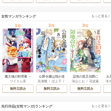
もっと見る
女性マンガランキング
1
2
3
位
位
位
魔王城の料理番 ～
公爵令嬢は我が道
辺境の貧乏伯爵に
お
ワイエム系
高瀬雛
/
ぽよ子
/
深山じお
/
花波薫
滝
コワモテ魔族ばか
を場当たり的に行
嫁ぐことになった
じ
にもし
歩
/
ボダックス
子
りだけど、ホワイ
く
ので領地改革に励
無料立読み
無料立読み
無料立読み
トな職場です～
みます ～the letter
from Boule～
もっと見る
先行作品(女性マンガ)ランキング