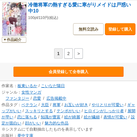
冷徹将軍の熱すぎる愛に寒がりメイドは戸惑い
中10
100pt/110円(税込)
無料立読み
登録して購入
作品紹介
1
2
>
会員登録して全巻購入
作家名：
板東いるか
/
こいなだ陽日
ジャンル：
女性マンガ
ファンタジー
/
恋愛
/
広告掲載中
作品タグ：
ベテラン
/
大臣
/
将軍
/
お互いが好き
/
やりとりが可愛い
/
ギャ
ップがいい
/
スッキリとする
/
テンポがいい
/
ヒロインがしっかり者
/
展開
が早い
/
恋に落ちる
/
知識が豊富
/
絵が綺麗
/
絵が繊細
/
表情が可愛い
/
設
定が面白い
/
顔がいい
/
魅力的な作品
※システムにて自動抽出したものを表示しています
出版社：
夢中文庫