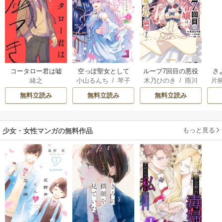
コータロー君は嘘
空っぽ聖女として
ループ7回目の悪役
さ
緒之
小山るんち
/
琴子
木乃ひのき
/
雨川
片
つき 単行本版
捨てられたはず
令嬢は、元敵国で
冷
透子
/
八美☆わん
が、嫁ぎ先の皇帝
自由気ままな花嫁
ィ
無料立読み
無料立読み
無料立読み
陛下に溺愛されて
生活を満喫する
き
います
もっと見る
少女・女性マンガの無料作品