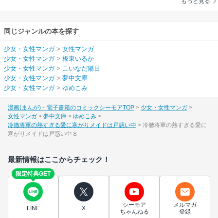
もっと見る
同じジャンルの本を探す
少女・女性マンガ
>
女性マンガ
少女・女性マンガ
>
板東いるか
少女・女性マンガ
>
こいなだ陽日
少女・女性マンガ
>
夢中文庫
少女・女性マンガ
>
ゆめこみ
漫画(まんが)・電子書籍のコミックシーモアTOP
少女・女性マンガ
女性マンガ
夢中文庫
ゆめこみ
冷徹将軍の熱すぎる愛に寒がりメイドは戸惑い中
冷徹将軍の熱すぎる愛に
寒がりメイドは戸惑い中８
最新情報はここからチェック！
限定特典GET
シーモア
メルマガ
LINE
X
ちゃんねる
登録