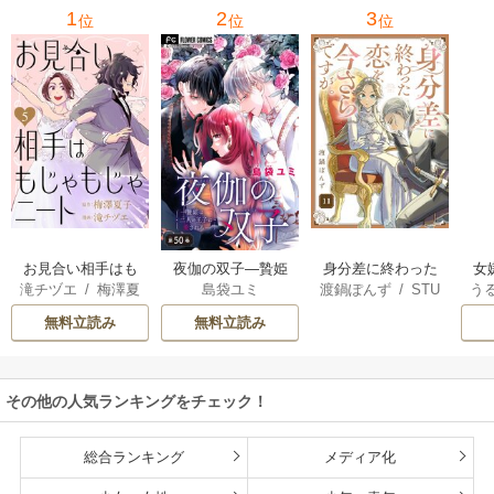
1
2
3
位
位
位
お見合い相手はも
夜伽の双子―贄姫
身分差に終わった
女
滝チヅエ
/
梅澤夏
島袋ユミ
渡鍋ぽんず
/
STU
う
じゃもじゃニート
は二人の王子に愛
恋を、今さらです
一
子（エブリスタ）
DIO ZOON
される―【マイク
が。
無料立読み
無料立読み
ロ】
その他の人気ランキングをチェック！
総合ランキング
メディア化