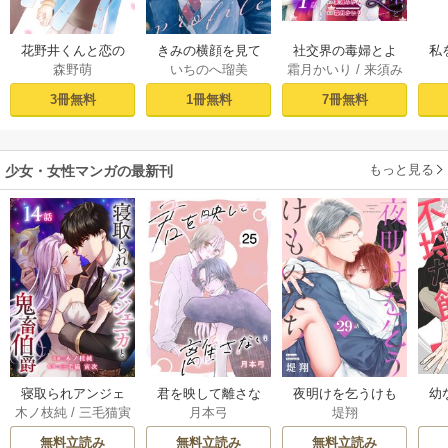
社交界の毒婦とよ
花野井くんと恋の
きみの横顔を見て
私
霜月かいり
/
来須み
森野萌
いちのへ瑠美
ばれる私～素敵な
病（１）
いた（１）
かん
辺境伯令息に腕を
［ば
7冊無料
3冊無料
1冊無料
折られたので、責
任とってもらいま
す～［ばら売り］
もっと見る
第1話
少女・女性マンガの最新刊
幼
寝取られアンジェ
君を映して離さな
夜明けを乞うけも
木ノ枝純
/
三毛猫寅
月本弓
堤翔
ニカと鬼畜伯爵
い[ばら売り] 25巻
のたち[ばら売り] 2
次
［ばら売り］ 14巻
8-29巻
無料立読み
無料立読み
無料立読み