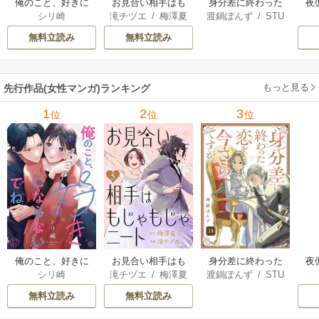
俺のこと、好きに
お見合い相手はも
身分差に終わった
夜
シリ崎
滝チヅエ
/
梅澤夏
渡鍋ぽんず
/
STU
ならないでね。
じゃもじゃニート
恋を、今さらです
は
子（エブリスタ）
DIO ZOON
が。
さ
無料立読み
無料立読み
もっと見る
先行作品(女性マンガ)ランキング
1
2
3
位
位
位
俺のこと、好きに
お見合い相手はも
身分差に終わった
夜
シリ崎
滝チヅエ
/
梅澤夏
渡鍋ぽんず
/
STU
ならないでね。
じゃもじゃニート
恋を、今さらです
は
子（エブリスタ）
DIO ZOON
が。
さ
無料立読み
無料立読み