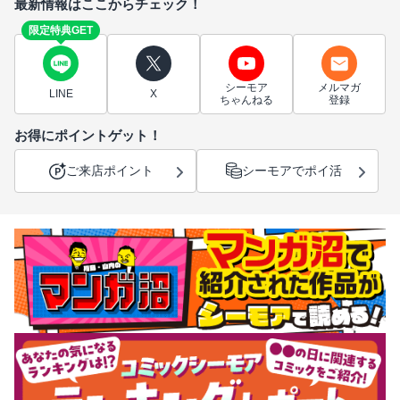
最新情報はここからチェック！
限定特典GET
シーモア
メルマガ
LINE
X
ちゃんねる
登録
お得にポイントゲット！
ご来店ポイント
シーモアでポイ活