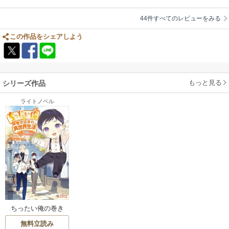
44件すべてのレビューをみる
この作品をシェアしよう
もっと見る
シリーズ作品
ライトノベル
ちったい俺の巻き
込まれ異世界生活
無料立読み