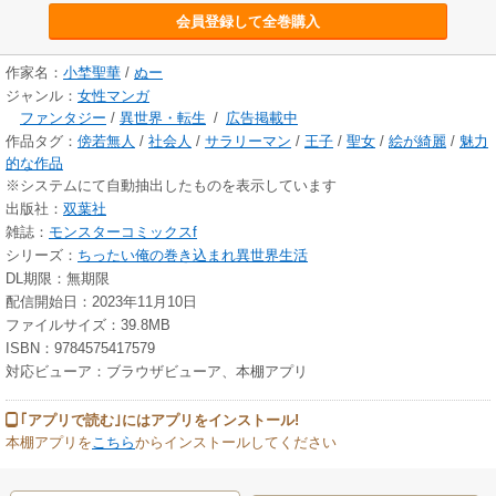
会員登録して全巻購入
作家名：
小埜聖華
/
ぬー
ジャンル：
女性マンガ
ファンタジー
/
異世界・転生
/
広告掲載中
作品タグ：
傍若無人
/
社会人
/
サラリーマン
/
王子
/
聖女
/
絵が綺麗
/
魅力
的な作品
※システムにて自動抽出したものを表示しています
出版社：
双葉社
雑誌：
モンスターコミックスf
シリーズ：
ちったい俺の巻き込まれ異世界生活
DL期限：無期限
配信開始日：2023年11月10日
ファイルサイズ：39.8MB
ISBN：9784575417579
対応ビューア：ブラウザビューア、本棚アプリ
｢アプリで読む｣にはアプリをインストール!
本棚アプリを
こちら
からインストールしてください