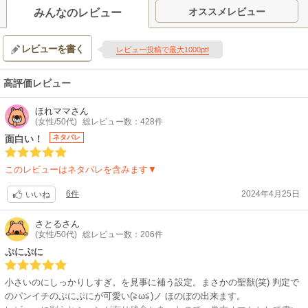
オススメレビュー
みんなのレビュー
レビューを書く
レビュー投稿で最大1000pt!
高評価レビュー
ほれママ
さん
(女性/50代)
総レビュー数：428件
面白い！
ネタバレ
このレビューはネタバレを含みます▼
6件
2024年4月25日
いいね
さとる
さん
(女性/50代)
総レビュー数：206件
ぷにぷに
小さいのにしっかりしすぎ。を見事に補う設定。まさかの聖獣(笑) 判定で
のパンイチのぷにぷにが可愛い(≧ω≦)ノ ほのぼの出来ます。