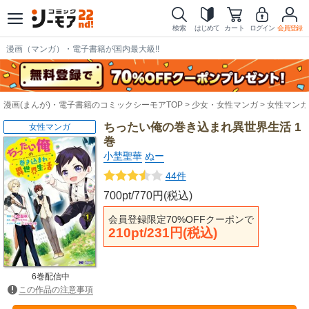
検索
はじめて
カート
ログイン
会員登録
漫画（マンガ）・電子書籍が国内最大級!!
漫画(まんが)・電子書籍のコミックシーモアTOP
少女・女性マンガ
女性マンガ
ちったい俺の巻き込まれ異世界生活 1
女性マンガ
巻
小埜聖華
ぬー
44件
700pt/770円(税込)
会員登録限定70%OFFクーポンで
210pt/231円(税込)
6巻配信中
この作品の注意事項