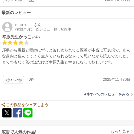
最新のレビュー
maple
さん
(女性/40代)
総レビュー数：639件
幸原先生かっこいい
序盤から毒親と毒姉にずっと苦しめられてる深希が本当に可哀想で、あん
な身内と住んでてよく生きていられるなぁって思いながら読んでました。
とてつもなく茨の道だけど幸原先生と幸せになって欲しいです。
0件
2025年11月30日
いいね
4件すべてのレビューをみる
この作品をシェアしよう
もっと見る
広告で人気の作品!