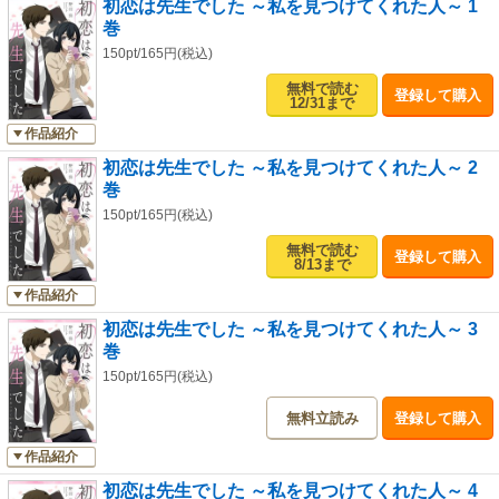
初恋は先生でした ～私を見つけてくれた人～ 1
巻
150pt/165円(税込)
無料で読む
登録して購入
12/31まで
作品紹介
初恋は先生でした ～私を見つけてくれた人～ 2
巻
150pt/165円(税込)
無料で読む
登録して購入
8/13まで
作品紹介
初恋は先生でした ～私を見つけてくれた人～ 3
巻
150pt/165円(税込)
無料立読み
登録して購入
作品紹介
初恋は先生でした ～私を見つけてくれた人～ 4