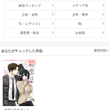
総合ランキング
メディア化
少女・女性
少年・青年
TL・レディコミ
BL
異世界・転生
お色気
履歴削除
あなたがチェックした作品
無料