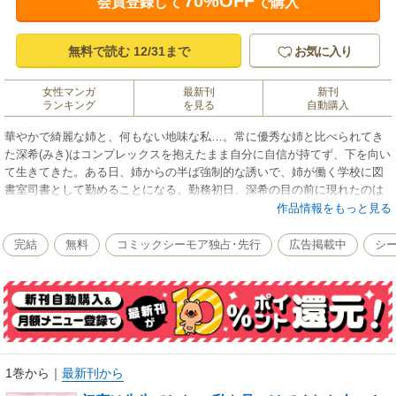
70%OFF
会員登録して
で購入
無料で読む 12/31まで
お気に入り
女性マンガ
最新刊
新刊
ランキング
を見る
自動購入
華やかで綺麗な姉と、何もない地味な私…。常に優秀な姉と比べられてき
た深希(みき)はコンプレックスを抱えたまま自分に自信が持てず、下を向い
て生きてきた。ある日、姉からの半ば強制的な誘いで、姉が働く学校に図
書室司書として勤めることになる。勤務初日、深希の目の前に現れたのは
学生時代に憧れ、しかし叶わぬ恋と諦めた教師の幸原(ゆきはら)だった。幸
作品情報をもっと見る
原は深希を覚えていて、しかもすっかり美人になったと褒めてくれた。高
鳴る深希の鼓動。しかしそんな二人に険しい視線を送る姉の姿があっ
完結
無料
コミックシーモア独占･先行
広告掲載中
シ
た…。
1巻から
｜
最新刊から