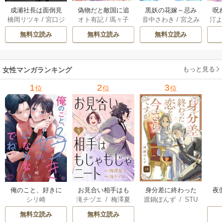
成瀬社長は面倒見
偽物だと敵国に追
黒妖の花嫁～忌み
呪
橋岡リツキ
/
宮口ジ
オト有記
/
瑪々子
音中さわき
/
宮之み
汀
が良すぎる。【単
放されましたが、
嫌われた私が冷酷
ら
ュン
/
COMIC ROO
やこ
話版】 52巻
どうやら本物の聖
大尉に愛されるま
無料立読み
無料立読み
無料立読み
M
女は私のようで
で～ 20巻
す。 9巻
もっと見る
女性マンガランキング
1
2
3
位
位
位
俺のこと、好きに
お見合い相手はも
身分差に終わった
夜
シリ崎
滝チヅエ
/
梅澤夏
渡鍋ぽんず
/
STU
ならないでね。
じゃもじゃニート
恋を、今さらです
は
子（エブリスタ）
DIO ZOON
が。
さ
無料立読み
無料立読み