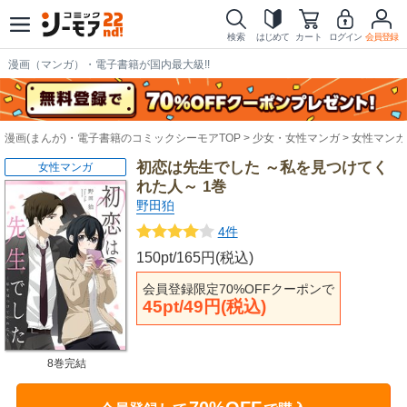
検索
はじめて
カート
ログイン
会員登録
漫画（マンガ）・電子書籍が国内最大級!!
漫画(まんが)・電子書籍のコミックシーモアTOP
少女・女性マンガ
女性マンガ
初恋は先生でした ～私を見つけてく
女性マンガ
れた人～ 1巻
野田狛
4件
150pt/165円(税込)
会員登録限定70%OFFクーポンで
45pt/49円(税込)
8巻完結