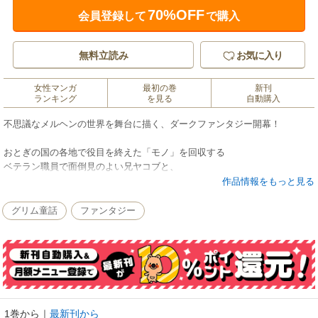
70%OFF
会員登録して
で購入
無料立読み
お気に入り
女性マンガ
最初の巻
新刊
ランキング
を見る
自動購入
不思議なメルヘンの世界を舞台に描く、ダークファンタジー開幕！
おとぎの国の各地で役目を終えた「モノ」を回収する
ベテラン職員で面倒見のよい兄ヤコブと、
新人職員で兄を尊敬している弟ヴィルヘルム。
作品情報をもっと見る
彼らが訪れる先々には、廃品に悩む依頼主がいて……。
グリム童話
ファンタジー
※単行本『アフターメルヘン(上)』の「第4話 裸の王様」が収録されていま
す。
※単行本限定の描き下ろしイラスト＆ショートストーリーは収録されてお
りません。
1巻から
｜
最新刊から