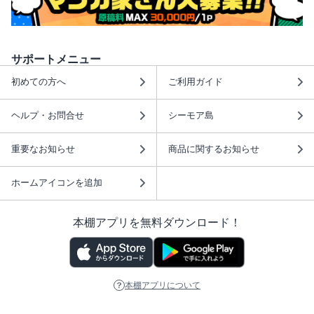
サポートメニュー
初めての方へ
ご利用ガイド
ヘルプ・お問合せ
シーモア島
重要なお知らせ
商品に関するお知らせ
ホームアイコンを追加
本棚アプリを無料ダウンロード！
本棚アプリについて
このサイトについて
推奨環境
利用規約
ISBN検索
プライバシーポリシー