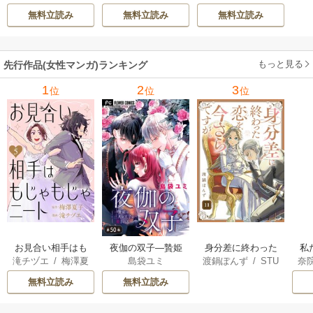
NA
/
SORAJIMA
子（エブリスタ）
ック）
される―【マイク
無料立読み
無料立読み
無料立読み
ロ】
もっと見る
先行作品(女性マンガ)ランキング
1
2
3
位
位
位
お見合い相手はも
夜伽の双子―贄姫
身分差に終わった
私
滝チヅエ
/
梅澤夏
島袋ユミ
渡鍋ぽんず
/
STU
奈
じゃもじゃニート
は二人の王子に愛
恋を、今さらです
せ
子（エブリスタ）
DIO ZOON
される―【マイク
が。
し
無料立読み
無料立読み
ロ】
命