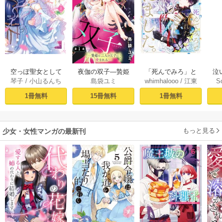
空っぽ聖女として
夜伽の双子―贄姫
「死んでみろ」と
泣
琴子
/
小山るんち
島袋ユミ
whimhalooo
/
江東
S
捨てられたはず
は二人の王子に愛
言われたので死に
しろ
/
蘭らむ
が、嫁ぎ先の皇帝
される―【マイク
ました。 1
1冊無料
15冊無料
1冊無料
陛下に溺愛されて
ロ】 1
います 1【コミック
シーモア限定版】
もっと見る
少女・女性マンガの最新刊