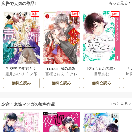
もっと見る
広告で人気の作品!
無料
無料
無料
社交界の毒婦とよ
noicomi鬼の花嫁
お姉ちゃんの翠く
さ
霜月かいり
/
来須
富樫じゅん
/
クレ
目黒あむ
片
ばれる私～素敵な
ん
冷
みかん
ハ
辺境伯令息に腕を
ィ
無料立読み
無料立読み
無料立読み
折られたので、責
き
任とってもらいま
す～
もっと見る
少女・女性マンガの無料作品