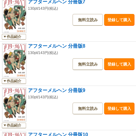
アフターメルヘン 分冊版7
130pt/143円(税込)
無料立読み
登録して購入
作品紹介
アフターメルヘン 分冊版8
130pt/143円(税込)
無料立読み
登録して購入
作品紹介
アフターメルヘン 分冊版9
130pt/143円(税込)
無料立読み
登録して購入
作品紹介
アフターメルヘン 分冊版10