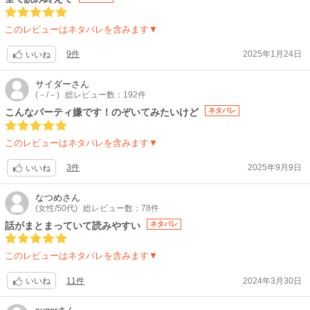
このレビューはネタバレを含みます▼
9件
2025年1月24日
いいね
サイダー
さん
(－/－)
総レビュー数：192件
こんなパーティ嫌です！のぞいてみたいけど
ネタバレ
このレビューはネタバレを含みます▼
3件
2025年9月9日
いいね
なつめ
さん
(女性/50代)
総レビュー数：78件
話がまとまっていて読みやすい
ネタバレ
このレビューはネタバレを含みます▼
11件
2024年3月30日
いいね