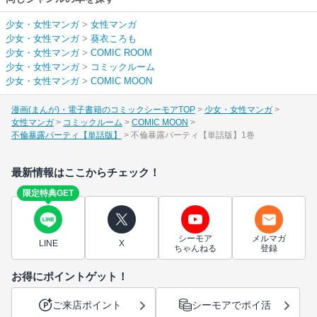
少女・女性マンガ
>
女性マンガ
少女・女性マンガ
>
葵衣ころも
少女・女性マンガ
>
COMIC ROOM
少女・女性マンガ
>
コミックルーム
少女・女性マンガ
>
COMIC MOON
漫画(まんが)・電子書籍のコミックシーモアTOP
少女・女性マンガ
女性マンガ
コミックルーム
COMIC MOON
不倫暴露パーティ【単話版】
不倫暴露パーティ【単話版】1巻
最新情報はここからチェック！
限定特典GET
シーモア
メルマガ
LINE
X
ちゃんねる
登録
お得にポイントゲット！
ご来店ポイント
シーモアでポイ活