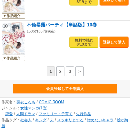
8/19まで
作品紹介
不倫暴露パーティ【単話版】10巻
150pt/165円(税込)
無料で読む
登録して購入
8/19まで
作品紹介
1
2
3
>
会員登録して全巻購入
作家名：
葵衣ころも
/
COMIC ROOM
ジャンル：
女性マンガ(7位)
恋愛
/
人間ドラマ
/
ファミリー・子育て
/
先行作品
作品タグ：
社会人
/
キング
/
夫
/
スッキリとする
/
憎めないキャラ
/
絵が綺
麗