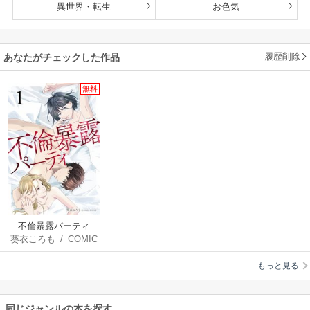
異世界・転生
お色気
履歴削除
あなたがチェックした作品
無料
不倫暴露パーティ
葵衣ころも
/
COMIC
【単話版】
ROOM
もっと見る
同じジャンルの本を探す