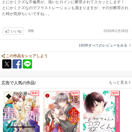
とにかくクズな不倫男が、強いヒロインに断罪されてスカッとします！
とにかくクズなのでフラストレーションも溜まりますが、その分断罪され
た時が気持ちいいですね…。
0件
2026年2月26日
いいね
193件すべてのレビューをみる
この作品をシェアしよう
もっと見る
広告で人気の作品!
無料
無料
無料