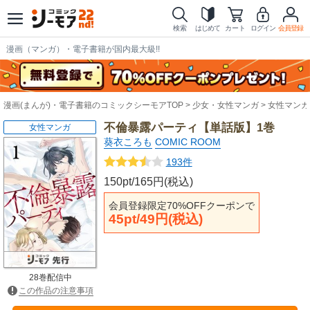
検索
はじめて
カート
ログイン
会員登録
漫画（マンガ）・電子書籍が国内最大級!!
漫画(まんが)・電子書籍のコミックシーモアTOP
少女・女性マンガ
女性マンガ
不倫暴露パーティ【単話版】1巻
女性マンガ
葵衣ころも
COMIC ROOM
193件
150pt/165円(税込)
会員登録限定70%OFFクーポンで
45pt/49円(税込)
28巻配信中
この作品の注意事項