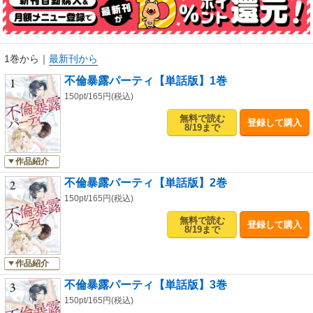
1巻から
｜
最新刊から
不倫暴露パーティ【単話版】1巻
150pt/165円(税込)
無料で読む
登録して購入
8/19まで
作品紹介
不倫暴露パーティ【単話版】2巻
150pt/165円(税込)
無料で読む
登録して購入
8/19まで
作品紹介
不倫暴露パーティ【単話版】3巻
150pt/165円(税込)