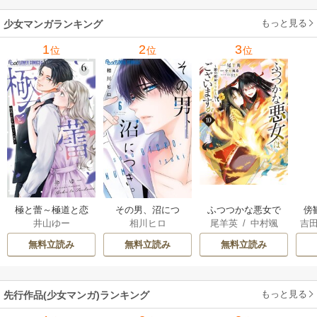
もっと見る
少女マンガランキング
1
2
3
位
位
位
極と蕾～極道と恋
その男、沼につ
ふつつかな悪女で
傍
井山ゆー
相川ヒロ
尾羊英
/
中村颯
吉
を知らない人妻と
き。
はございますが ～
限
希
/
ゆき哉
～
雛宮蝶鼠とりかえ
無料立読み
無料立読み
無料立読み
伝～
もっと見る
先行作品(少女マンガ)ランキング