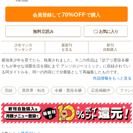
1巻完結
70%OFF
会員登録して
で購入
無料立読み
お気に入り
少女マンガ
最新刊
新刊
ランキング
を見る
自動購入
最強美少年を育てたら、執着されました。※この作品は『訳アリ悪役令嬢
たちが幸せな溺愛生活を掴むまで アンソロジーコミック』に収録されてい
る同タイトルを、同一の内容にて分冊版として再編集したものです。
作品情報をもっと見る
完結
異世界・転生
令嬢・悪役令嬢
広告掲載中
ファン