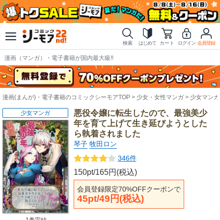
検索
はじめて
カート
ログイン
会員登録
漫画（マンガ）・電子書籍が国内最大級!!
漫画(まんが)・電子書籍のコミックシーモアTOP
少女・女性マンガ
少女マンガ
悪役令嬢に転生したので、最強美少
少女マンガ
年を育て上げて生き延びようとした
ら執着されました
琴子
牧田ロン
346件
150pt/165円(税込)
会員登録限定70%OFFクーポンで
45pt/49円(税込)