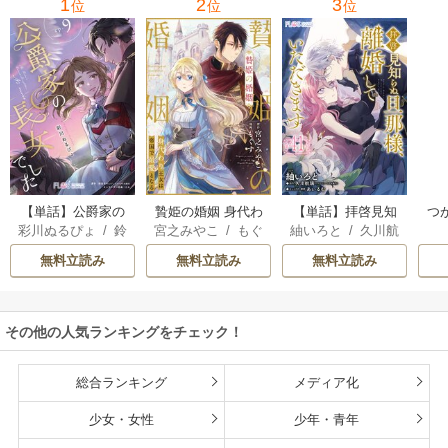
1
2
3
位
位
位
【単話】公爵家の
贄姫の婚姻 身代わ
【単話】拝啓見知
つ
彩川ぬるぴょ
/
鈴
宮之みやこ
/
もぐ
紬いろと
/
久川航
長女でした
り王女は帝国で最
らぬ旦那様、離婚
異
音さや
/
たむ
す
璃
/
あいるむ
愛となる
していただきます
の
無料立読み
無料立読み
無料立読み
その他の人気ランキングをチェック！
総合ランキング
メディア化
少女・女性
少年・青年