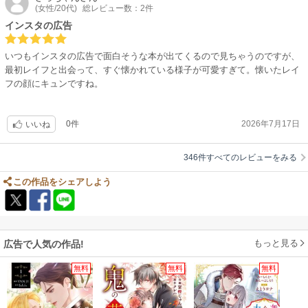
(女性/20代)
総レビュー数：2件
インスタの広告
いつもインスタの広告で面白そうな本が出てくるので見ちゃうのですが、
最初レイフと出会って、すぐ懐かれている様子が可愛すぎて。懐いたレイ
フの顔にキュンですね。
0件
2026年7月17日
いいね
346件すべてのレビューをみる
この作品をシェアしよう
もっと見る
広告で人気の作品!
無料
無料
無料