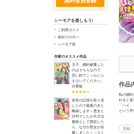
無料会員登録
シーモアを楽しもう!
ご利用ガイド
初めての方へ
シーモア島
作家のオススメ作品
王子、婚約破棄した
のはそちらなので、
恐い顔でこっちにら
まないでください。
作品
分冊版
私の婚約
れると返
前世の記憶を取り戻
「ハイ、
したので最愛の夫と
という声
離縁します～悪女と
評判でしたが天才治
癒師として開花した
ら、なぜか聖女が自
完結
爆しました～（コミ