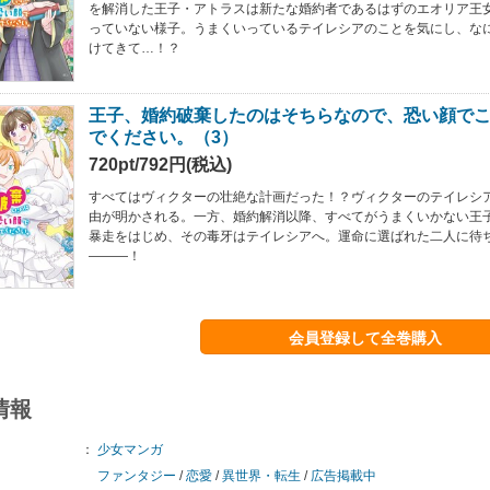
を解消した王子・アトラスは新たな婚約者であるはずのエオリア王
っていない様子。うまくいっているテイレシアのことを気にし、な
けてきて…！？
王子、婚約破棄したのはそちらなので、恐い顔で
でください。（3）
720pt/792円(税込)
すべてはヴィクターの壮絶な計画だった！？ヴィクターのテイレシ
由が明かされる。一方、婚約解消以降、すべてがうまくいかない王
暴走をはじめ、その毒牙はテイレシアへ。運命に選ばれた二人に待
―――！
会員登録して全巻購入
情報
：
少女マンガ
ファンタジー
/
恋愛
/
異世界・転生
/
広告掲載中