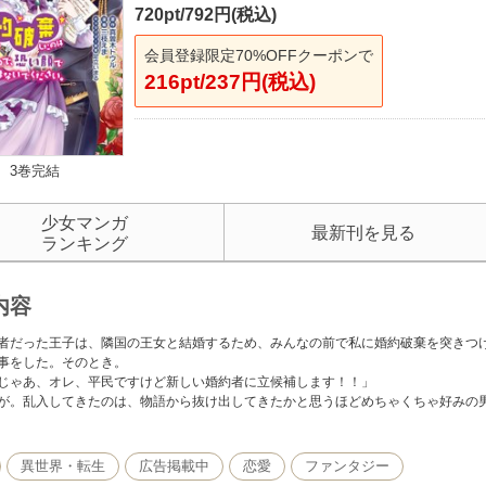
720pt/792円(税込)
会員登録限定70%OFFクーポンで
216pt/237円(税込)
3巻完結
少女マンガ
最新刊を見る
ランキング
内容
者だった王子は、隣国の王女と結婚するため、みんなの前で私に婚約破棄を突きつ
事をした。そのとき。
じゃあ、オレ、平民ですけど新しい婚約者に立候補します！！」
が。乱入してきたのは、物語から抜け出してきたかと思うほどめちゃくちゃ好みの
異世界・転生
広告掲載中
恋愛
ファンタジー