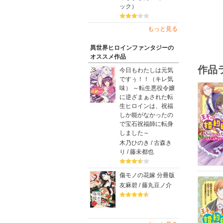
ック）
もっと見る
異世界ヒロインファンタジーの
オススメ作品
作品
今日もわたしは元気
ですぅ！！（キレ気
味） ～転生悪役令嬢
に逆ざまぁされた転
生ヒロインは、祝福
しか能がなかったの
で宝石祝福師に転身
しました～
木乃ひのき / 古森き
り / 藤未都也
傷モノの花嫁 分冊版
友麻碧 / 藤丸豆ノ介