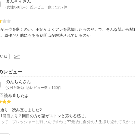
まんそん
さん
(女性/60代～)
総レビュー数：5257件
誰が王位を継ぐのか、王妃がよくアレを承知したものだ。で、そんな親から離
か。原作だと他にもある疑問点が解決されているのか
いね
3件
のレビュー
のんちん
さん
(女性/40代)
総レビュー数：160件
1回読み直したよ
通り、読み直しました?
て1回目より２回目の方が話がストンと落ちる感じ。
って、プレッシャーに弱いんですねぇ??最後に自分の人生振り返れて良かっ
。お母さんもヒドイよねぇ?
読んでみようかなって思いました✌️