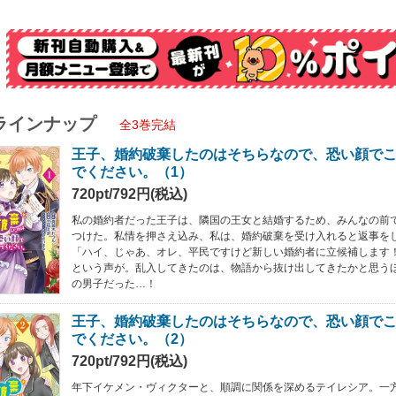
ラインナップ
全3巻完結
王子、婚約破棄したのはそちらなので、恐い顔で
でください。（1）
720pt/792円(税込)
私の婚約者だった王子は、隣国の王女と結婚するため、みんなの前
つけた。私情を押さえ込み、私は、婚約破棄を受け入れると返事を
「ハイ、じゃあ、オレ、平民ですけど新しい婚約者に立候補します
という声が。乱入してきたのは、物語から抜け出してきたかと思う
の男子だった…！
王子、婚約破棄したのはそちらなので、恐い顔で
でください。（2）
720pt/792円(税込)
年下イケメン・ヴィクターと、順調に関係を深めるテイレシア。一