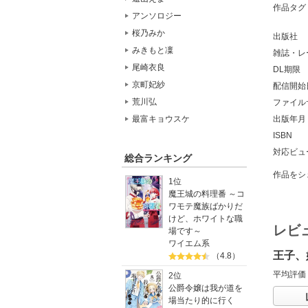
作品タグ
アンソロジー
桜乃みか
出版社
みきもと凜
雑誌・レ
尾崎衣良
DL期限
京町妃紗
配信開始
荒川弘
ファイル
出版年月
最富キョウスケ
ISBN
対応ビュ
総合ランキング
作品をシ
1位
魔王城の料理番 ～コ
ワモテ魔族ばかりだ
けど、ホワイトな職
レビ
場です～
ワイエム系
王子、
（4.8）
平均評価
2位
公爵令嬢は我が道を
場当たり的に行く