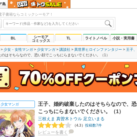
ア島
電子書籍ならコミックシーモア！
シーモア
BL
TL
ライトノベル
小説・実用書
コミックス
少女・女性マンガ
少女マンガ
講談社
異世界ヒロインファンタジー
王子、
たのはそちらなので、恐い顔でこっちにらまないでください。（1）
王子、婚約破棄したのはそちらなので、恐
少女マンガ
こっちにらまないでください。（1）
三枝えま
真曽木トウル
足立いまる
（4.3）
投稿数7件
レビューを書く