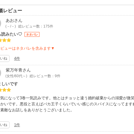
価レビュー
あお
さん
(－/－)
総レビュー数：175件
も読みたい♡
ネタバレ
レビューはネタバレを含みます▼
いね
4件
紫万年青
さん
(女性/60代～)
総レビュー数：9件
ましいです
が気になって3巻一気読みです。他とはチョッと違う婚約破棄からの溺愛が微
暖かいです。悪役と言えばバカ王子くらいでいい感じのスパイスになってます
。素敵なお話しをありがとうございました。
いね
1件