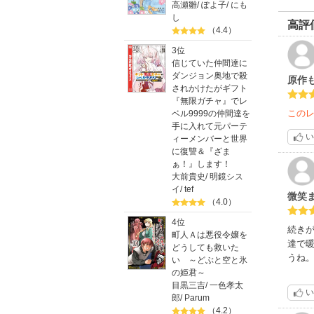
高瀬雛
/
ぽよ子
/
にも
し
高評
（4.4）
3位
信じていた仲間達に
ダンジョン奥地で殺
原作
されかけたがギフト
『無限ガチャ』でレ
この
ベル9999の仲間達を
手に入れて元パーテ
い
ィーメンバーと世界
に復讐＆『ざま
ぁ！』します！
大前貴史
/
明鏡シス
イ
/
tef
微笑
（4.0）
4位
続き
町人Ａは悪役令嬢を
達で
どうしても救いた
うね
い ～どぶと空と氷
の姫君～
目黒三吉
/
一色孝太
い
郎
/
Parum
（4.2）