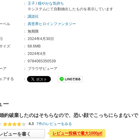
：
王子
/
穏やかな気持ち
※システムにて自動抽出したものを表示しています
：
講談社
ーベル
：
異世界ヒロインファンタジー
：
無期限
日
：
2024年4月30日
サイズ
：
68.6MB
：
2024年4月
：
9784065350539
ーア
：
ブラウザビューア
ェアする
：
ュー
婚約破棄したのはそちらなので、恐い顔でこっちにらまないで
：
4.3
7件のレビューをみる
レビュー投稿で最大1000pt!
レビューを書く