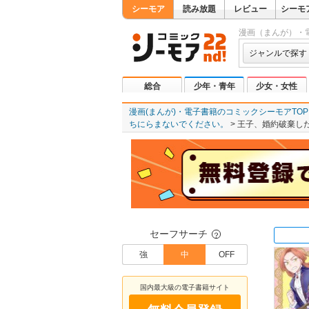
シーモア
読み放題
レビュー
シーモ
漫画（まんが）・
ジャンルで探す
総合
少年・青年
少女・女性
漫画(まんが)・電子書籍のコミックシーモアTOP
ちにらまないでください。
王子、婚約破棄し
セーフサーチ
？
強
中
OFF
国内最大級の電子書籍サイト