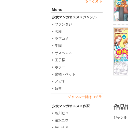
もっと見る
Menu
少女マンガオススメジャンル
ファンタジー
恋愛
ラブコメ
学園
サスペンス
王子様
ホラー
動物・ペット
メガネ
執事
ジャンル一覧はコチラ
作品
少女マンガオススメ作家
相川ヒロ
ジャンル
清水ユウ
遠山えま