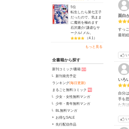
5位
転生したら第七王子
面白
だったので、気まま
に魔術を極めます
石沢庸介
/
謙虚なサ
すっ
ークル
/
メル。
最初
（4.1）
もっと見る
い
全書籍から探す
新刊コミック/書籍
新刊発売予定
いろ
ランキング
(毎日更新)
まるごと無料コミック
自分
少女・女性無料マンガ
手を
少年・青年無料マンガ
た方
ちの
BL無料マンガ
お得なSALE
い
先行配信作品