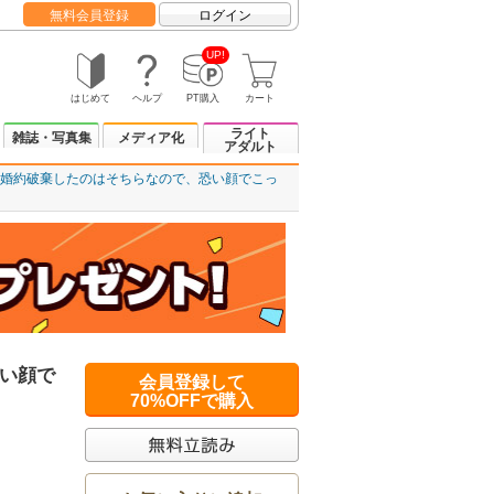
無料会員登録
ログイン
UP!
はじめて
ヘルプ
PT購入
カート
ライト
雑誌・写真集
メディア化
アダルト
婚約破棄したのはそちらなので、恐い顔でこっ
い顔で
会員登録して
70%OFFで購入