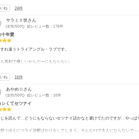
す
いね
24件
ﾝ的な裕輔はしっかりしていて決して女っぽくもなくて好感が持てます。宗司
て臆病になってしまい、その結果取り返しのつかない事態に陥っていくんです
サラミⅡ世
さん
二人の関係がもう切な過ぎる…
(女性/50代)
総レビュー数：178件
この二人を冷静に見詰め続けてきた昌人は、本当にｲｲ奴なんです。裕輔に対
の十年愛
途な所が年下攻め好きなツボを刺激されます
関係は一人があぶれて悲しい結末になったりするのが嫌なんですが、これは読
ーリーを重視する方や、エロもけっこう読みたいって方にもオススメできる、
にすれ違うトライアングル・ラブです。
購入を薦めます
とも真剣で優しいからどーにもならない。
読んでて苦しいし切ないし…?
いね
16件
センセの作品では珍しくオールシリアスですが、すごく良かった?
あやめ☆
さん
の裕輔は、親友・宗司の突然の結婚を機に想いを自覚。
(女性/50代)
総レビュー数：16件
から苦しみ続けますが、他の二人の苦しみは、もっと長く複雑だった事を少し
カシくてセツナイ
時計の針は戻せないし、知らなかったことにも出来ない…という王道ストーリ
が出来ませんでした❗
すじを読んで…どうにもならないセツナイ話かなと避けてたのですが…やっぱ
傷付いてほしくなくて『どうやって終わらせるのー』と、ドキドキしっぱなし
を想うゆえにツライ決断ばかりをしてしまう。そんなﾄｺで大人にならないで～
に抱かれるか宗司に気持ちを伝えるかの場面でも、自分の気持ちを殺す方しか