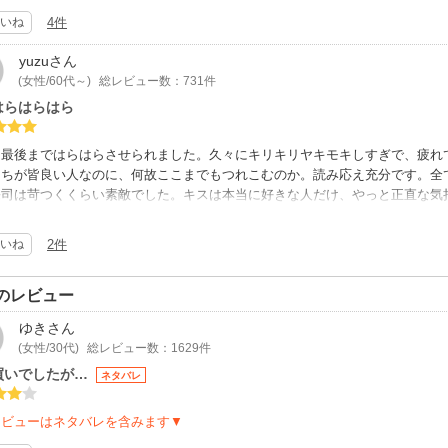
、堰を切ったように10年越しの想いが溢れだしてのＨシーンがリアル?
から滑り落ちる携帯がセツナイを越えて痛々しかったです?
いね
4件
りにも想いが強すぎて、手が震えてネクタイは解けないわ、服は脱げないわ、
もイッちゃうわ…
が届かない(届けられない)想いを抱えながら好きな人の幸せを願う。
yuzu
さん
なるのか最後までドキドキさせられました。
(女性/60代～)
総レビュー数：731件
にＨするより切迫感が伝わってきました?
はらはらはら
ーリー重視でＨはほとんどないです。
り大和センセは素晴らしいデス?
、最後まではらはらさせられました。久々にキリキリヤキモキしすぎで、疲れ
たちが皆良い人なのに、何故ここまでもつれこむのか。読み応え充分です。全
宗司は苛つくくらい素敵でした。キスは本当に好きな人だけ、やっと正直な気
しい後輩くん、あなたが1番格好良かったです。
裏切らない作者さんにありがとうございます。
いね
2件
のレビュー
ゆき
さん
(女性/30代)
総レビュー数：1629件
買いでしたが…
ネタバレ
レビューはネタバレを含みます▼