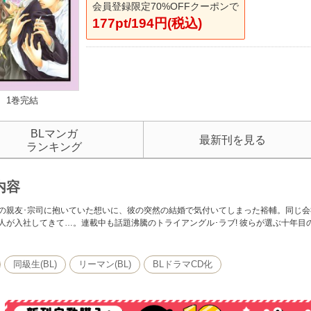
会員登録限定70%OFFクーポンで
177pt/194円(税込)
1巻完結
BLマンガ
最新刊を見る
ランキング
内容
の親友･宗司に抱いていた想いに、彼の突然の結婚で気付いてしまった裕輔。同じ
人が入社してきて…。連載中も話題沸騰のトライアングル･ラブ! 彼らが選ぶ十年目の
同級生(BL)
リーマン(BL)
BLドラマCD化