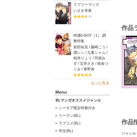
ラブリーマンズ
いさき李果
作品
特濃b-BOY（1） 調
教特集
新田祐克 / 藤崎こう /
環レン / 九重シャム /
桜井りょう / 羽柴み
ず / 宝井さき / 南条つ
ぐみ / 東野海
もっと見る
Menu
BLマンガオススメジャンル
シーモア限定特典付き
リーマン(BL)
作品
ラブコメ(BL)
学生(BL)
ジャンル