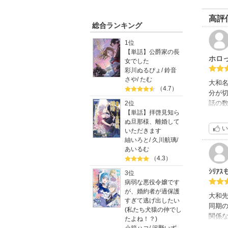
高評
総合ランキング
1位
【単話】公爵家の長
ホロ
女でした
彩川ぬるぴょ
/
鈴音
さや
/
たむ
大和
（4.7）
分が
話の数
2位
【単話】拝啓見知ら
（前半
ぬ旦那様、離婚して
い
いただきます
裕輔
紬いろと
/
久川航璃
/
タバ
あいるむ
ど、
（4.3）
事に
ｼﾘｱｽ
3位
う喫
病弱な悪役令嬢です
は幸
が、婚約者が過保護
じ大
大和
すぎて逃げ出したい
いの“
同期
(私たち犬猿の仲でし
り、
関係
たよね！？)
とに