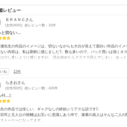
価レビュー
ＢＲＡＮＣ
さん
(女性/40代)
総レビュー数：10件
っと切ない…
名瀬先生の作品のイメージは、切ないながらも大分が笑えて面白い作品のイメ
切ない内容は、私は新鮮に感じました?。数も多いので、パック買いは強くオス
は少し多いように感じますが、 読み始めたらスラスラ読んでしまい、あっと
だけ）こんな感じ??
いね
12件
と宗司は昔からの親友で、裕輔は宗司と一緒に居たくて、いつも彼を追い掛け
コを始めたのも宗司の影響だったし、会社も同じところに入社した…。すべて
らきお
さん
親友の宗司は突然なにも言わず結婚をしてしまった！？。その時、初めて裕輔
(女性/50代)
総レビュー数：420件
気付く❗。結婚した事が受け入れる事が出来なくて、会話もまともに出来なくて
もｲｲ…
煙ルーム。そこに行くと必ず宗司が居る。それが、だんだんと苦痛になってし
せになって欲しい✨。そう葛藤ししていると、新入社員で入社してきた昌人と
学の後輩で、二人に憧れた昌人は追っかけて入社したと言う……。この再会が
先生の作品では珍しい、ギャグなしの終始シリアスな話です
幸わせ”ばかりを想うが故に、なかなか自分の気持ちに素直になれない?。男
の宗司と主人公の裕輔はお互いに意識しあう仲で、後輩の昌人はそんな二人の
みんな仲良く微笑ましく描かれています✨✨。
なストーリーになってます。
かく人物それぞれの感情が細かい！三人がお互いを意識したり想い合っている