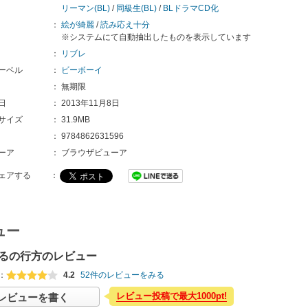
リーマン(BL)
/
同級生(BL)
/
BLドラマCD化
：
絵が綺麗
/
読み応え十分
※システムにて自動抽出したものを表示しています
：
リブレ
ーベル
：
ビーボーイ
：
無期限
日
：
2013年11月8日
サイズ
：
31.9MB
：
9784862631596 
ーア
：
ブラウザビューア
ェアする
：
ュー
るの行方のレビュー
：
4.2
52件のレビューをみる
レビュー投稿で最大1000pt!
レビューを書く