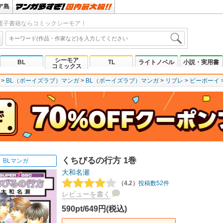
ア島
電子書籍ならコミックシーモア！
シーモア
BL
TL
ライトノベル
小説・実用書
コミックス
BL（ボーイズラブ）マンガ
BL（ボーイズラブ）マンガ
リブレ
ビーボーイ
くちびるの行方 1巻
BLマンガ
大和名瀬
（4.2）
投稿数52件
レビューを書く
590pt/649円(税込)