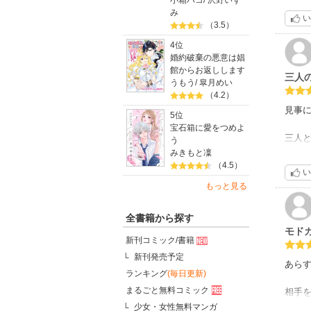
小箱ハコ
/
沢野いず
るんで
み
い
ﾋﾛｲ
（3.5）
過ぎ
4位
この
婚約破棄の悪意は娼
そして
館からお返しします
三人
輔一
うもう
/
皐月めい
三角
（4.2）
スト
見事
5位
パック
宝石箱に愛をつめよ
三人
う
もう、
みきもと凜
（4.5）
い
大和
もっと見る
主役
全書籍から探す
そこ
モド
新刊コミック/書籍
でも
新刊発売予定
肩入れ
あら
ランキング
(毎日更新)
皆、
まるごと無料コミック
相手
昌人
少女・女性無料マンガ