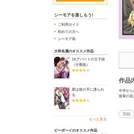
シーモアを楽しもう!
ご利用ガイド
初めての方へ
シーモア島
大和名瀬のオススメ作品
1Kアパートの王子様
（分冊版）
作品
愛は彼の手に護られ
中学から
る
後輩の昌
完結
もっと見る
ビーボーイのオススメ作品