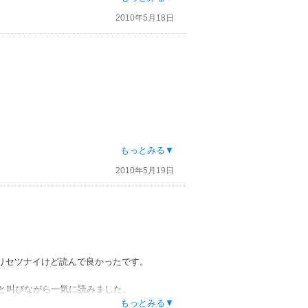
2010年5月18日
とは性格が似てるのか、とにかく二人とも好き
。
しての行為は決して無理やりじゃないし 裕
後感がすごくいいですね
とてもバランスのとれた作品だと思います
もっとみる▼
2010年5月19日
ずつ知っていきます。
ーですが、キャラ設定が上手くて誰か一人に
りセツナイけど読んで良かったです。
?
と叫びながら一気に読みました。
選べない裕輔…。伝えれば奪えるのに…祐輔
もっとみる▼