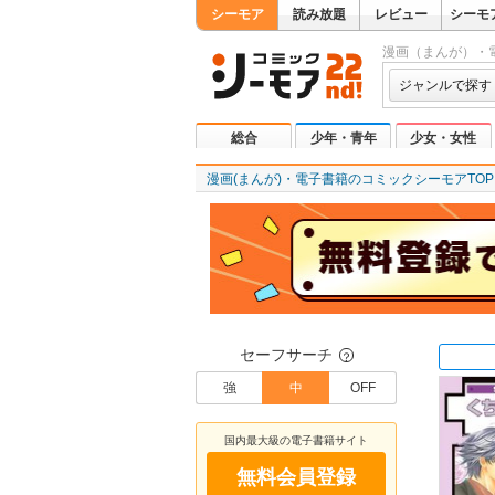
シーモア
読み放題
レビュー
シーモ
漫画（まんが）・
ジャンルで探す
総合
少年・青年
少女・女性
漫画(まんが)・電子書籍のコミックシーモアTOP
セーフサーチ
？
強
中
OFF
国内最大級の電子書籍サイト
無料会員登録