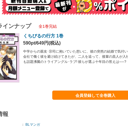
ラインナップ
全1巻完結
くちびるの行方 1巻
590pt/649円(税込)
中学からの親友･宗司に抱いていた想いに、彼の突然の結婚で気付
会社で働く彼を避け続けてきたが、二人を追って、後輩の昌人が入
も話題沸騰のトライアングル･ラブ! 彼らが選ぶ十年目の答えは──?
会員登録して全巻購入
情報
：
BLマンガ