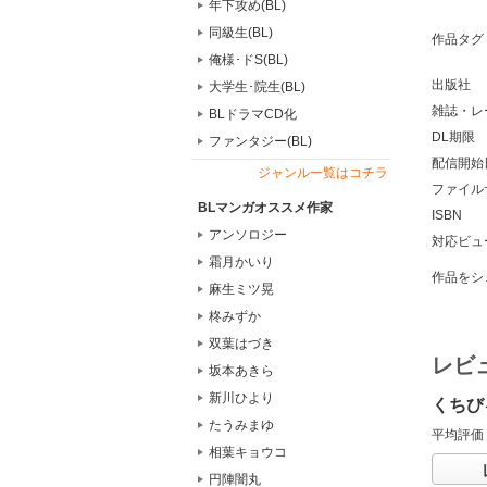
年下攻め(BL)
同級生(BL)
作品タグ
俺様･ドS(BL)
出版社
大学生･院生(BL)
雑誌・レ
BLドラマCD化
DL期限
ファンタジー(BL)
配信開始
ジャンル一覧はコチラ
ファイル
BLマンガオススメ作家
ISBN
アンソロジー
対応ビュ
霜月かいり
作品をシ
麻生ミツ晃
柊みずか
双葉はづき
レビ
坂本あきら
新川ひより
くちび
たうみまゆ
平均評価
相葉キョウコ
円陣闇丸