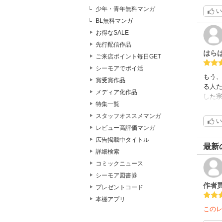
ラスト
の手
少年・青年無料マンガ
い
あま
BL無料マンガ
人と
３人共
お得なSALE
どう
普通
先行配信作品
はら
スト
ご来店ポイント毎日GET
やっぱ
シーモアでポイ活
もう
賞受賞作品
る人
メディア化作品
した
特集一覧
で優
期待
スタッフオススメマンガ
い
レビュー高評価マンガ
広告掲載中タイトル
最新
詳細検索
コミックニュース
シーモア図書券
作者
プレゼントコード
本棚アプリ
この