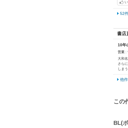
い
52
書店
10
営業 
大和名
さらに
しまう
他作
この
BL