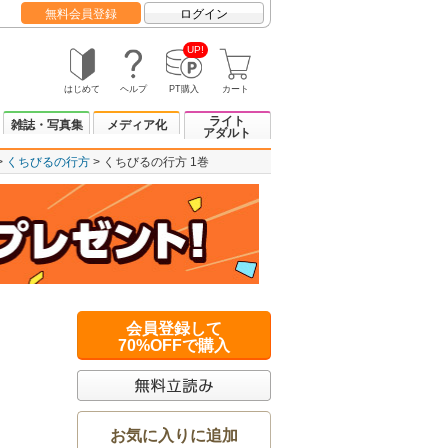
無料会員登録
ログイン
UP!
はじめて
ヘルプ
PT購入
カート
ライト
雑誌・写真集
メディア化
アダルト
くちびるの行方
くちびるの行方 1巻
会員登録して
70%OFFで購入
お気に入りに追加