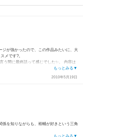
ージが強かったので、この作品みたいに、大
スメです?。
言う間に最終話って感じでした✨。 内容は
もっとみる▼
2010年5月19日
ていた。学校も同じところで、大学に入って
は宗司と一緒にいたかったから?✨。だけ
は宗司に親友と言う枠を超えた気持ちがある
、はや二年?。上司との付き合いで、毎日通
まう?。彼に会うのは苦痛だけど、でも彼に
喫煙ルームで再会した。 昌人は裕輔たちと同
切っ掛けで、裕輔・宗司・昌人の三人共お互
三人の恋愛関係が切なく、最後には幸せにな
関係を知りながらも、裕輔が好きという三角
のがすごく伝わってきて、ほんと甘切なくな
もっとみる▼