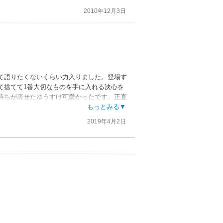
2010年12月3日
でも身体は欲しくて欲しくて、入れる前に二
て語りたくないくらい力入りました。登場す
て捨てて1番大切なものを手に入れる決心を
持ちが表せたゆうすけ可愛かったです。正直
もっとみる▼
2019年4月2日