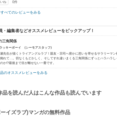
いね
0件
件すべてのレビューをみる
員・編集者などオススメレビューをピックアップ！
年の三角関係
: ラッキーボーイ
(シーモアスタッフ)
瀬先生が描くトライアングルラブ！親友・宗司へ密かに想いを寄せるサラリーマン
拗れて…。切なくもどかしく、そしてすれ違いまくる三角関係にずっとハラハラし
のか!?最後まで目が離せない一冊です。
品のオススメレビューをみる
作品を読んだ人はこんな作品も読んでいます
(ボーイズラブ)マンガの無料作品