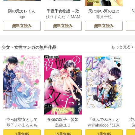
隣の元カレくん
千夜千食物語 ～敗
天は赤い河のほと
N
ago
枝豆ずんだ
/
MAM
篠原千絵
国の姫ですが氷の
り
AKOTO
/
鴉羽凛燈
皇子殿下がどうも
無料立読み
無料立読み
無料立読み
溺愛してくれてい
ます～
もっと見る
少女・女性マンガの無料作品
空っぽ聖女として
夜伽の双子―贄姫
「死んでみろ」と
泣
琴子
/
小山るんち
島袋ユミ
whimhalooo
/
江東
S
捨てられたはず
は二人の王子に愛
言われたので死に
しろ
/
蘭らむ
が、嫁ぎ先の皇帝
される―【マイク
ました。 1
1冊無料
15冊無料
1冊無料