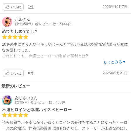
1件
2025年10月7日
いいね
ホル
さん
(女性/50代)
総レビュー数：5444件
めでたしめでたし?
10巻の中にきゅんやドキッやじ～んとするいっぱいの感情が詰まった素敵
なお話しでした。
それにしても…弁護士ヒーローの名前が勝利とは?
いかにも…なのが良いですね。ヒロインの幸もネガティブなところもある
もっとみる▼
けど、いつも一生懸命で健気な良い子です。太陽のようなヒーローに救い
0件
2025年9月21日
だされて幸せになれたし。
いいね
読後感良いラブストーリーでした。
最新のレビュー
あじさい
さん
(女性/－)
総レビュー数：405件
不運ヒロインと幸運ハイスペヒーロー
読み放題で。不幸ばかりが続くヒロインの弁護をすることになったヒーロ
ーとの恋物語。作者様の漫画は絵も好きだし、ストーリーが王道なのにし