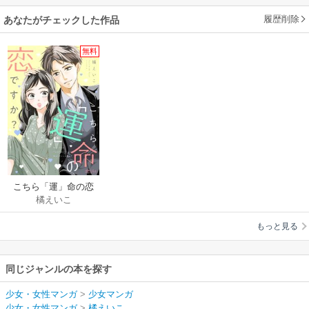
履歴削除
あなたがチェックした作品
無料
こちら「運」命の恋
橘えいこ
ですか？
もっと見る
同じジャンルの本を探す
少女・女性マンガ
>
少女マンガ
少女・女性マンガ
>
橘えいこ