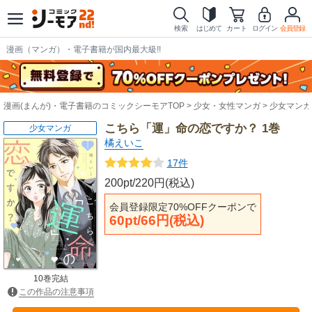
検索
はじめて
カート
ログイン
会員登録
漫画（マンガ）・電子書籍が国内最大級!!
漫画(まんが)・電子書籍のコミックシーモアTOP
少女・女性マンガ
少女マンガ
こちら「運」命の恋ですか？ 1巻
少女マンガ
橘えいこ
17件
200pt/220円(税込)
会員登録限定70%OFFクーポンで
60pt/66円(税込)
10巻完結
この作品の注意事項