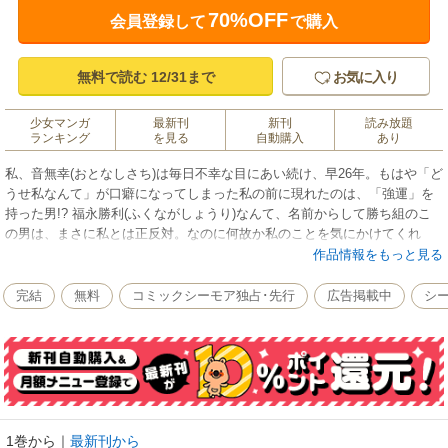
70%OFF
会員登録して
で購入
無料で読む 12/31まで
お気に入り
少女マンガ
最新刊
新刊
読み放題
ランキング
を見る
自動購入
あり
私、音無幸(おとなしさち)は毎日不幸な目にあい続け、早26年。もはや「ど
うせ私なんて」が口癖になってしまった私の前に現れたのは、「強運」を
持った男!? 福永勝利(ふくながしょうり)なんて、名前からして勝ち組のこ
の男は、まさに私とは正反対。なのに何故か私のことを気にかけてくれ
て…!? 「笑ってたら運が向いてきたろ」まるで太陽みたいな勝利くんと一
作品情報をもっと見る
緒にいたら本当に不幸が逃げていきそうな気がする。不幸だらけの人生、
この出会いが私の「運」命を変えてくれる――…!? 【恋するソワレ】
完結
無料
コミックシーモア独占･先行
広告掲載中
シ
1巻から
｜
最新刊から