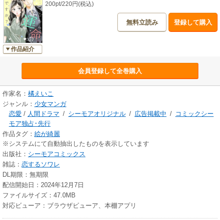
200pt/220円(税込)
無料立読み
登録して購入
作品紹介
会員登録して全巻購入
作家名：
橘えいこ
ジャンル：
少女マンガ
恋愛
/
人間ドラマ
/
シーモアオリジナル
/
広告掲載中
/
コミックシー
モア独占･先行
作品タグ：
絵が綺麗
※システムにて自動抽出したものを表示しています
出版社：
シーモアコミックス
雑誌：
恋するソワレ
DL期限：無期限
配信開始日：2024年12月7日
ファイルサイズ：47.0MB
対応ビューア：ブラウザビューア、本棚アプリ