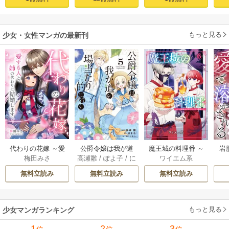
陛下に溺愛されて
ロ】 1
います 1【コミック
シーモア限定版】
もっと見る
少女・女性マンガの最新刊
代わりの花嫁 ～愛
公爵令嬢は我が道
魔王城の料理番 ～
岩
梅田みさ
高瀬雛
/
ぽよ子
/
に
ワイエム系
する人と、姉の代
を場当たり的に行
コワモテ魔族ばか
溶
もし
わりに結婚します
く 5巻
りだけど、ホワイ
無料立読み
無料立読み
無料立読み
～ 18巻
トな職場です～ 6巻
もっと見る
少女マンガランキング
1
2
3