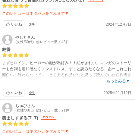
相殺し合って普通のカップルになるのかな?
このレビューはネタバレを含みます▼
3件
2024年12月7日
いいね
やしと
さん
(女性/30代)
総レビュー数：43件
納得
まずヒロイン、ヒーローの顔が私好み！！絵がきれい。マンガのストーリ
ーも台詞も違和感なくノンストレス、ずっと読みたくなる、あーこれこれ
面白い！終わらないで～！と思える作品だなと思って読んでいたら作者さ
んのお名前みて納得しました。面白いはずだわ。
もっとみる▼
ヒロインもカラッとさらっとした性格、ヒーローも当て馬もどっちも魅力
4件
2025年11月12日
的なんすわー！
いいね
読み放題だと当たり外れおおいけど、やっぱりマンガを書くのが上手な作
者さんのお話はどれも面白い！！と思えた作品でした
ちゅび
さん
(女性/30代)
総レビュー数：21件
羨ましすぎる(T_T)
ネタバレ
このレビューはネタバレを含みます▼