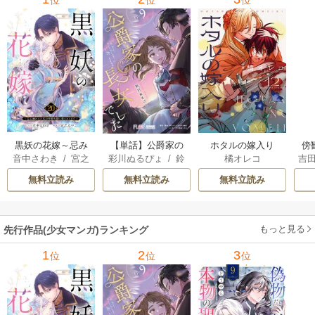
位
位
位
黒妖の花嫁～忌み
【単話】公爵家の
ホタルの嫁入り
傍
音中さわき
/
宮之
彩川ぬるぴょ
/
鈴
橘オレコ
吉
嫌われた私が冷酷
長女でした
みやこ
音さや
/
たむ
大尉に愛されるま
無料立読み
無料立読み
無料立読み
で～
もっと見る
先行作品(少女マンガ)ランキング
1
2
3
位
位
位