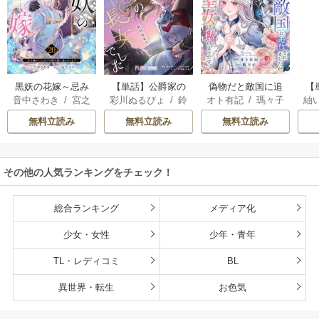
黒妖の花嫁～忌み
【単話】公爵家の
偽物だと敵国に追
【
音中さわき
/
宮之
彩川ぬるぴょ
/
鈴
オト有記
/
瑪々子
紬
嫌われた私が冷酷
長女でした
放されましたが、
ら
みやこ
音さや
/
たむ
大尉に愛されるま
どうやら本物の聖
し
無料立読み
無料立読み
無料立読み
で～
女は私のようで
す。
その他の人気ランキングをチェック！
総合ランキング
メディア化
少女・女性
少年・青年
TL・レディコミ
BL
異世界・転生
お色気