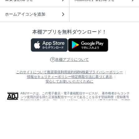
ホームアイコンを追加
本棚アプリを無料ダウンロード！
本棚アプリについて
このサイトについて
推奨環境
利用規約
ISBN検索
プライバシーポリシー
情報セキュリティーポリシー
特定商取引法に基づく表示
安心してお使いいただくために
ABJマークは、この電子書店・電子書籍配信サービスが、 著作権者からコンテ
ンツ使用許諾を得た正規版配信サービスであることを示す登録商標（登録番号
第6091713号）です。 詳しくは［ABJマーク］または［電子出版制作・流通協
議会］で検索してください。
(C)NTTソルマーレ