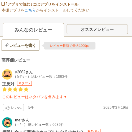
｢アプリで読む｣にはアプリをインストール!
本棚アプリを
こちら
からインストールしてください
オススメレビュー
みんなのレビュー
レビューを書く
レビュー投稿で最大1000pt!
高評価レビュー
y2662
さん
(女性/－)
総レビュー数：1093件
正反対
ネタバレ
このレビューはネタバレを含みます▼
5件
2025年3月19日
いいね
me*
さん
(－/－)
総レビュー数：6689件
ネタバレ