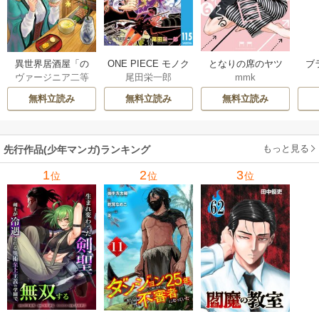
異世界居酒屋「の
ONE PIECE モノク
となりの席のヤツ
ブ
ヴァージニア二等
尾田栄一郎
mmk
ぶ」
ロ版
がそういう目で見
兵
/
蝉川夏哉
/
転
てくる
無料立読み
無料立読み
無料立読み
もっと見る
先行作品(少年マンガ)ランキング
1
2
3
位
位
位