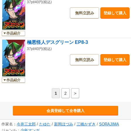
37pt/40円(税込)
無料立読み
登録して購入
作品紹介
極悪怪人デスグリーン EP8-3
37pt/40円(税込)
無料立読み
登録して購入
作品紹介
1
2
>
会員登録して全巻購入
作家名：
今井三太郎
/
たゆた
/
新岡ほづみ
/
三橋かずき
/
SORAJIMA
ジャンル：
少年マンガ