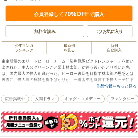
70%OFF
会員登録して
で購入
無料立読み
お気に入り
少年マンガ
最新刊
新刊
ランキング
を見る
自動購入
東京所属のエリートヒーローチーム「勝利戦隊ビクトレンジャー」を追い
出された、主人公グリーンこと栗山林太郎。彷徨う彼がたどり着いた先
は、国内最大の怪人組織だった。ヒーロー復帰を目指す林太郎の思惑とは
裏腹に、怪人達の称賛を得るばかりか、一番舎弟を宣言する怪人っ子にま
で懐かれてしまう。最強で最凶の怪人、極悪怪人デスグリーンとしての新
作品情報をもっと見る
たな戦いが今始まる！
広告掲載中
人間ドラマ
ギャグ・コメディー
ファンタジー