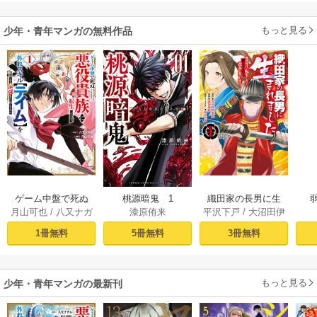
もっと見る
少年・青年マンガの無料作品
ゲーム中盤で死ぬ
桃源暗鬼 1
織田家の長男に生
月山可也
/
八又ナガ
漆原侑来
平沢下戸
/
大沼田伊
悪役貴族に転生し
まれました～戦国
ト
勢彦
/
逸見兎歌
たので、外れスキ
時代に転生したけ
1冊無料
5冊無料
3冊無料
ル【テイム】を駆
ど、死にたくない
使して最強を目指
ので改革を起こし
してみた（１）
ます～ 1
もっと見る
少年・青年マンガの最新刊