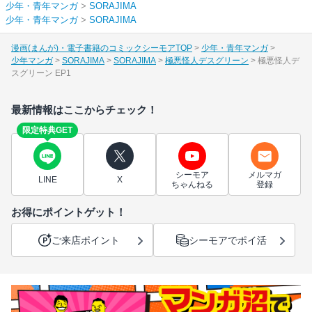
少年・青年マンガ
>
SORAJIMA
少年・青年マンガ
>
SORAJIMA
漫画(まんが)・電子書籍のコミックシーモアTOP
少年・青年マンガ
少年マンガ
SORAJIMA
SORAJIMA
極悪怪人デスグリーン
極悪怪人デ
スグリーン EP1
最新情報はここからチェック！
限定特典GET
シーモア
メルマガ
LINE
X
ちゃんねる
登録
お得にポイントゲット！
ご来店ポイント
シーモアでポイ活