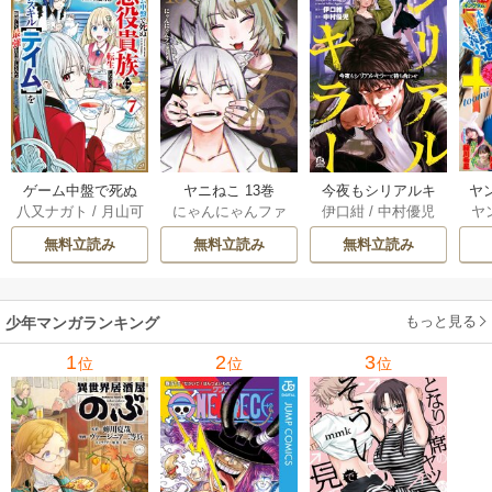
ゲーム中盤で死ぬ
ヤニねこ 13巻
今夜もシリアルキ
ヤ
八又ナガト
/
月山可
にゃんにゃんファ
伊口紺
/
中村優児
ヤ
悪役貴族に転生し
ラーと待ち合わせ 5
也
クトリー
たので、外れスキ
巻
無料立読み
無料立読み
無料立読み
ル【テイム】を駆
使して最強を目指
してみた 7巻
もっと見る
少年マンガランキング
1
2
3
位
位
位