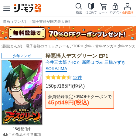
検索
はじめて
カート
ログイン
会員登録
漫画（マンガ）・電子書籍が国内最大級!!
漫画(まんが)・電子書籍のコミックシーモアTOP
少年・青年マンガ
少年マンガ
極悪怪人デスグリーン EP1
少年マンガ
今井三太郎
たゆた
新岡ほづみ
三橋かずき
SORAJIMA
12件
150pt/165円(税込)
会員登録限定70%OFFクーポンで
45pt/49円(税込)
15巻配信中
この作品の注意事項