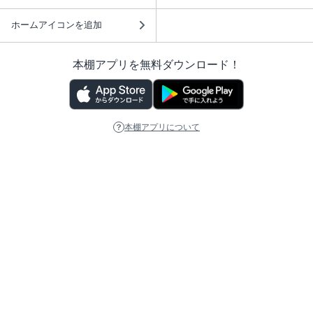
ホームアイコンを追加
本棚アプリを無料ダウンロード！
本棚アプリについて
このサイトについて
推奨環境
利用規約
ISBN検索
プライバシーポリシー
情報セキュリティーポリシー
特定商取引法に基づく表示
安心してお使いいただくために
ABJマークは、この電子書店・電子書籍配信サービスが、 著作権者からコンテ
ンツ使用許諾を得た正規版配信サービスであることを示す登録商標（登録番号
第6091713号）です。 詳しくは［ABJマーク］または［電子出版制作・流通協
議会］で検索してください。
(C)NTTソルマーレ