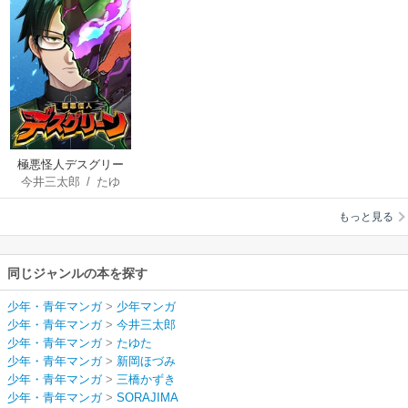
極悪怪人デスグリー
今井三太郎
/
たゆ
ン
た
/
新岡ほづみ
/
三
もっと見る
橋かずき
/
SORAJIM
A
同じジャンルの本を探す
少年・青年マンガ
>
少年マンガ
少年・青年マンガ
>
今井三太郎
少年・青年マンガ
>
たゆた
少年・青年マンガ
>
新岡ほづみ
少年・青年マンガ
>
三橋かずき
少年・青年マンガ
>
SORAJIMA