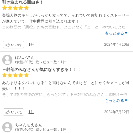
引き込まれる面白さ！
登場人物のキャラがしっかり立ってて、それでいて歯切れよくストーリー
が進んでいて、作中世界に引き込まれます！
この物語の『悪役』たちの言動も、どことなく「こーゆーやついるよな
ー...」という質感があるのも、また物語を彩るスパイスと感じました
もっとみる▼
本当にコミカライズおめでとうございます！
1件
2024年7月10日
これからが楽しみです！！
いいね
ぱんだ
さん
(女性/30代)
総レビュー数：1件
三幹部のみなさんが気になりすぎる！！！
あんまりネタバレになること書けないんですけど、とにかくサメっちが可
愛い…！！！
そして3巻の最後の方にちらっと出てくる三幹部のみなさん…素敵オーラ
がこぼれてる！！！！！ブルーのことも心配だし、クリリンがこれからど
もっとみる▼
うなっていくのかもめちゃめちゃ楽しみです！！！！！
1件
2024年7月12日
いいね
ちゃんちえ
さん
(女性/40代)
総レビュー数：1件