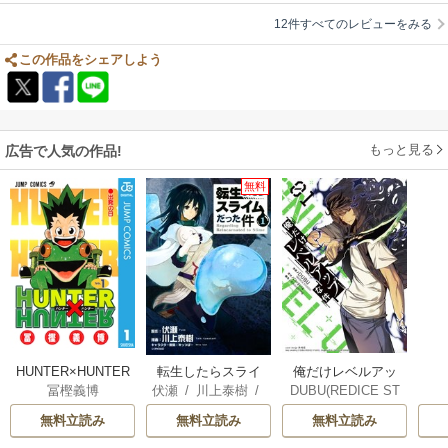
12件すべてのレビューをみる
この作品をシェアしよう
もっと見る
広告で人気の作品!
無料
俺だけレベルアッ
HUNTER×HUNTER
転生したらスライ
DUBU(REDICE ST
冨樫義博
伏瀬
/
川上泰樹
/
プな件
モノクロ版
ムだった件
UDIO)
/
Chugong
/
みっつばー
無料立読み
無料立読み
無料立読み
h-goon