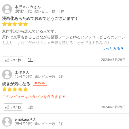
水沢メルカ
さん
(男性/30代)
総レビュー数：1件
漫画化あらためておめでとうございます！
原作小説から読んでいる人です。
原作は文章もさることながら緊張シーンとゆるいツッコミどころのシーン
もあり、またこだわりのキャラ愛を感じることができる作品です。
それらを磨き、芯の部分は残し、表現は変われど元の美味しさ同様に楽し
もっとみる▼
めました！
3件
2024年6月29日
いいね
ある程度は自分の想像と違う（文章のみのため情景は人それぞれ違う）部
分はあれど、基幹の部分は変わらず表現されていて、小説を読んでいた自
まゆ
さん
(女性/40代)
総レビュー数：1件
分の記憶•思い出を掘り返すように読めていたのもあったので、やはり絵の
力、漫画の力ってすごいなぁと思いましたw
続きが気になる
ネタバレ
あらためて今井先生、コミカライズおめでとうございます！
このレビューはネタバレを含みます▼
3件
2024年6月29日
いいね
emokara
さん
(男性/20代)
総レビュー数：1件