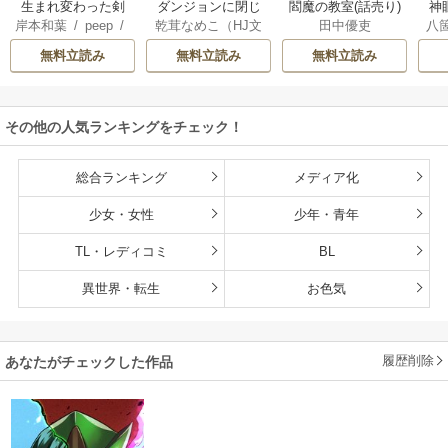
生まれ変わった剣
ダンジョンに閉じ
神
閻魔の教室(話売り)
岸本和葉
/
peep
/
乾茸なめこ（HJ文
八
田中優吏
聖、剣士が冷遇さ
込められて25年。
染野静也
/
桑島黎
庫／ホビージャパ
れる魔術至上主義
救出されたときに
無料立読み
無料立読み
無料立読み
音
/
taskey STUDI
ン刊）
/
御手洗太
の学園で無双する
は立派な不審者に
O
陽
/
芝
なっていた【分冊
版】
その他の人気ランキングをチェック！
総合ランキング
メディア化
少女・女性
少年・青年
TL・レディコミ
BL
異世界・転生
お色気
履歴削除
あなたがチェックした作品