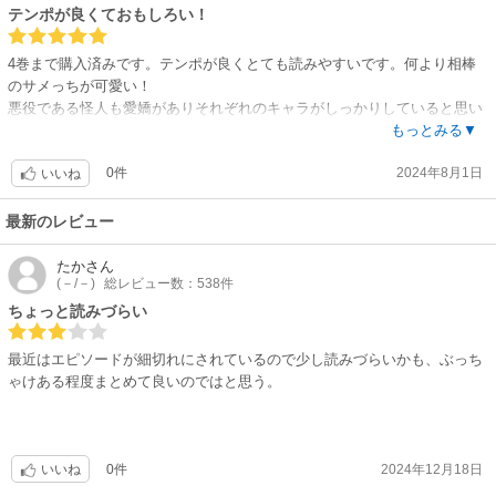
テンポが良くておもしろい！
4巻まで購入済みです。テンポが良くとても読みやすいです。何より相棒
のサメっちが可愛い！
悪役である怪人も愛嬌がありそれぞれのキャラがしっかりしていると思い
ました。新キャラも増えてきてこれからが楽しみです。
もっとみる▼
0件
2024年8月1日
いいね
最新のレビュー
たか
さん
(－/－)
総レビュー数：538件
ちょっと読みづらい
最近はエピソードが細切れにされているので少し読みづらいかも、ぶっち
ゃけある程度まとめて良いのではと思う。
0件
2024年12月18日
いいね