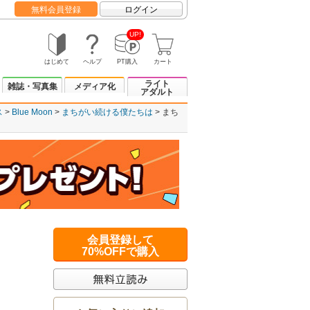
無料会員登録
ログイン
UP!
はじめて
ヘルプ
PT購入
カート
ライト
雑誌・写真集
メディア化
アダルト
ス
Blue Moon
まちがい続ける僕たちは
まち
会員登録して
70%OFFで購入