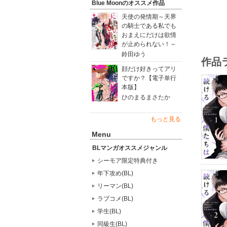
Blue Moonのオススメ作品
天使の発情期～天界
の騎士である私でも
おまえにだけは欲情
が止められない！～
鈴田ゆう
作品
顔だけ好きってアリ
ですか？【電子単行
本版】
ひのまるまさたか
もっと見る
Menu
BLマンガオススメジャンル
シーモア限定特典付き
年下攻め(BL)
リーマン(BL)
ラブコメ(BL)
学生(BL)
同級生(BL)