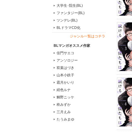
大学生･院生(BL)
ファンタジー(BL)
ツンデレ(BL)
BLドラマCD化
ジャンル一覧はコチラ
BLマンガオススメ作家
佳門サエコ
アンソロジー
双葉はづき
山本小鉄子
霜月かいり
紺色ルナ
鯛野ニッケ
柊みずか
三月えみ
たうみまゆ