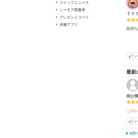
コミックニュース
シーモア図書券
？？
プレゼントコード
本棚アプリ
気持
い
最新
何が
この
い
4件