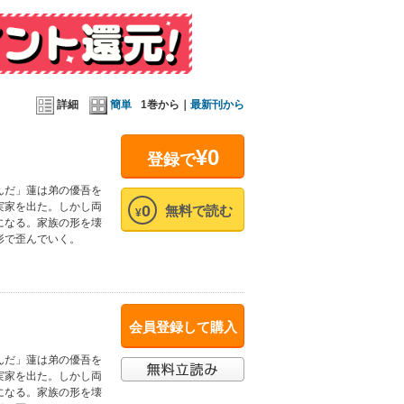
詳細
簡単
1巻から｜
最新刊から
¥0
登録で
んだ」蓮は弟の優吾を
実家を出た。しかし両
0
無料で読む
¥
になる。家族の形を壊
形で歪んでいく。
会員登録して購入
んだ」蓮は弟の優吾を
実家を出た。しかし両
になる。家族の形を壊