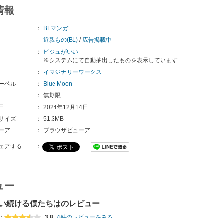
情報
：
BLマンガ
近親もの(BL)
/
広告掲載中
：
ビジュがいい
※システムにて自動抽出したものを表示しています
：
イマジナリーワークス
ーベル
：
Blue Moon
：
無期限
日
：
2024年12月14日
サイズ
：
51.3MB
ーア
：
ブラウザビューア
ェアする
：
ュー
い続ける僕たちはのレビュー
：
3.8
4件のレビューをみる