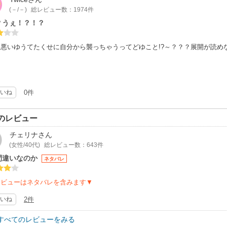
(－/－)
総レビュー数：1974件
？うぇ！？！？
ち悪いゆうてたくせに自分から襲っちゃうってどゆこと!?～？？？展開が読め
いね
0件
のレビュー
チェリナ
さん
(女性/40代)
総レビュー数：643件
間違いなのか
ネタバレ
レビューはネタバレを含みます▼
いね
2件
すべてのレビューをみる