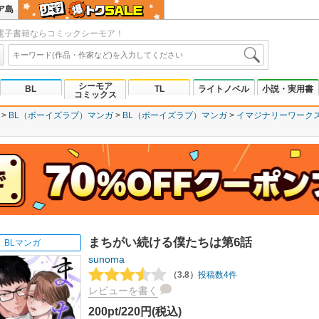
ア島
電子書籍ならコミックシーモア！
シーモア
BL
TL
ライトノベル
小説・実用書
コミックス
BL（ボーイズラブ）マンガ
BL（ボーイズラブ）マンガ
イマジナリーワーク
まちがい続ける僕たちは第6話
BLマンガ
sunoma
（3.8）
投稿数4件
レビューを書く
200pt/220円(税込)