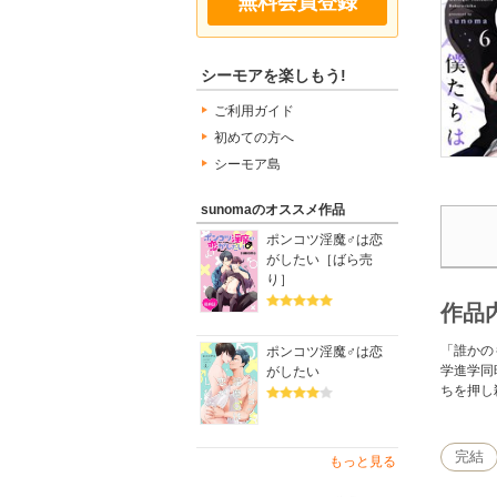
無料会員登録
シーモアを楽しもう!
ご利用ガイド
初めての方へ
シーモア島
sunomaのオススメ作品
ポンコツ淫魔♂は恋
がしたい［ばら売
り］
作品
「誰かの
ポンコツ淫魔♂は恋
学進学同
がしたい
ちを押し
完結
もっと見る