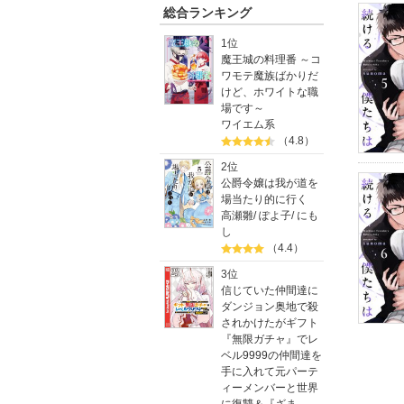
総合ランキング
1位
魔王城の料理番 ～コ
ワモテ魔族ばかりだ
けど、ホワイトな職
場です～
ワイエム系
（4.8）
2位
公爵令嬢は我が道を
場当たり的に行く
高瀬雛
/
ぽよ子
/
にも
し
（4.4）
3位
信じていた仲間達に
ダンジョン奥地で殺
されかけたがギフト
『無限ガチャ』でレ
ベル9999の仲間達を
手に入れて元パーテ
ィーメンバーと世界