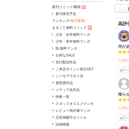
新刊コミック/書籍
新刊発売予定
ランキング
(毎日更新)
高評
まるごと無料コミック
少女・女性無料マンガ
少年・青年無料マンガ
何が
BL無料マンガ
お得なSALE
この
先行配信作品
ご来店ポイント毎日GET
い
シーモアでポイ活
賞受賞作品
メディア化作品
拗ら
特集一覧
スタッフオススメマンガ
この
レビュー高評価マンガ
い
広告掲載中タイトル
詳細検索