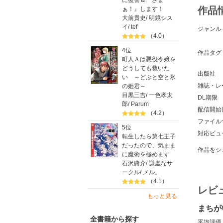
に復讐＆『ざま
作品
ぁ！』します！
大前貴史
/
明鏡シス
イ
/
tef
ジャンル
（4.0）
4位
作品タグ
町人Ａは悪役令嬢を
どうしても救いた
出版社
い ～どぶと空と氷
雑誌・レ
の姫君～
目黒三吉
/
一色孝太
DL期限
郎
/
Parum
配信開始
（4.2）
ファイル
5位
対応ビュ
転生したら第七王子
だったので、気まま
作品をシ
に魔術を極めます
石沢庸介
/
謙虚なサ
ークル
/
メル。
（4.1）
レビ
もっと見る
まちが
全書籍から探す
平均評価