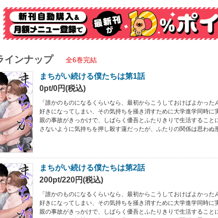
ラインナップ
全6巻完結
まちがい続ける僕たちは第1話
0pt/0円(税込)
「誰かのものになるくらいなら、最初からこうしておけばよかった
好きになってしまい、その気持ちを掻き消すために大学進学同時に
親の事故がきっかけで、しばらく優吾とふたりきりで生活すること
さないように気持ちを押し殺す蓮だったが、ふたりの関係は思わぬ
まちがい続ける僕たちは第2話
200pt/220円(税込)
「誰かのものになるくらいなら、最初からこうしておけばよかった
好きになってしまい、その気持ちを掻き消すために大学進学同時に
親の事故がきっかけで、しばらく優吾とふたりきりで生活すること