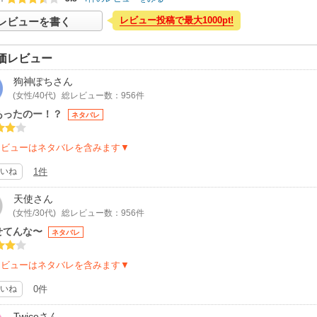
レビュー投稿で最大1000pt!
レビューを書く
価レビュー
狗神ぽち
さん
(女性/40代)
総レビュー数：956件
あったのー！？
ネタバレ
レビューはネタバレを含みます▼
いね
1件
天使
さん
(女性/30代)
総レビュー数：956件
せてんな〜
ネタバレ
レビューはネタバレを含みます▼
いね
0件
Twice
さん