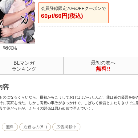
会員登録限定70%OFFクーポンで
60pt/66円(税込)
6巻完結
最初の巻へ
BLマンガ
無料!!
ランキング
内容
ものになるくらいなら、最初からこうしておけばよかったんだ」蓮は弟の優吾を好
時に実家を出た。しかし両親の事故がきっかけで、しばらく優吾とふたりきりで生
殺す蓮だったが、ふたりの関係は思わぬ形で歪んでいく。
無料
近親もの(BL)
広告掲載中