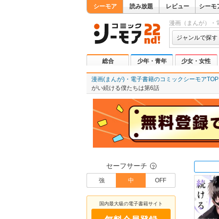
シーモア
読み放題
レビュー
シーモ
漫画（まんが）・
ジャンルで探す
総合
少年・青年
少女・女性
漫画(まんが)・電子書籍のコミックシーモアTOP
がい続ける僕たちは第6話
セーフサーチ
？
強
中
OFF
国内最大級の電子書籍サイト