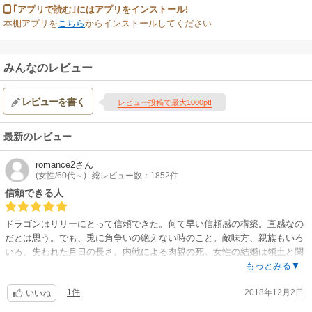
｢アプリで読む｣にはアプリをインストール!
本棚アプリを
こちら
からインストールしてください
みんなのレビュー
レビューを書く
レビュー投稿で最大1000pt!
最新のレビュー
romance2
さん
(女性/60代～)
総レビュー数：1852件
信頼できる人
ドラゴンはリリーにとって信頼できた。何て早い信頼感の構築。直感なの
だとは思う。でも、兎に角争いの絶えない時のこと。敵味方、親族もいろ
いろ、失われた月日の長さ。内戦による肉親の死。女性の結婚は領土と関
係する。
もっとみる▼
上司に逆らう形のリリー救出。既にそこにドラゴン(イアン)のリリーを守
1件
2018年12月2日
る気持ちがあるけれど、リリーは形ばかりのインスタント結婚に不満。
いいね
HQ的展開が、公式に当てはめようとする意図は鼻につく所はある。