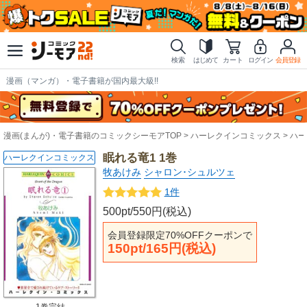
検索
はじめて
カート
ログイン
会員登録
漫画（マンガ）・電子書籍が国内最大級!!
漫画(まんが)・電子書籍のコミックシーモアTOP
ハーレクインコミックス
ハー
眠れる竜1 1巻
ハーレクインコミックス
牧あけみ
シャロン･シュルツェ
1件
500pt/550円(税込)
会員登録限定70%OFFクーポンで
150pt/165円(税込)