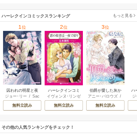
牟礼サキ
/
サラ･モ
い
/
マーガレット･
稜敦水
/
ケイト･ハ
ル
ーガン
/
星合操
/
ア
ウェイ
/
一重夕子
ーディ
/
海野みつる
ザ
ン･ウィール
/
津寺
/
サラ･ウッド
もっと見る
/
流
ハーレクインコミックスランキング
里可子
水凛子
1
2
3
位
位
位
囚われの明星と夜
ハーレクインコミ
伯爵が愛した灰か
ハ
ジョー･リー
/
Sac
イヴォンヌ･リンゼ
アニー･バロウズ
/
ジ
明けのシュヴァリ
ックス セット 202
ぶり
ック
hiyo
イ
/
立木美和
/
ミ
もとなおこ
ン
エ
6年 vol.999
無料立読み
無料立読み
無料立読み
ランダ･ジャレッ
リー
ト
/
宮本果林
/
ロ
花
ーリー・ペイジ
/
モ
曽祢まさこ
操
その他の人気ランキングをチェック！
ル