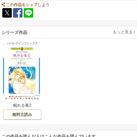
ダーイのシーンが辛かった。
この作品をシェアしよう
一巻目は、二巻目への興味をつないで思わせ振りな登場をするキャラが何
人もいて、彼らがどんな役どころかを上手に捌いていた。絵も可愛らしく
て。といって子供っぽい訳ではない。
もっと見る
シリーズ作品
シリーズの他の作品より人物像が、絵として少し安定してないような感じ
はした。両目のポジション、顎の輪郭の同一人物感の薄さ、などはあっ
ハーレクインコミックス
た。
キャトリンがヒロインのほうの作品ではニコラスを少々不透明に描いてい
たが、あれはそういう描写で、敢えて読者の目を多少くらましておく意図
を感じたものだが、こちらは典型的な偽装結婚話にヒロインがフテるとい
う構図なので、このストーリーの独自性は、領土が絡んでいる、ことくら
い。
キスシーンは良かったので、そこまで彼の本心を疑わせなくても、とは思
った。
眠れる竜2
ヒロインの母親も物凄く悲惨なのだ。この話は、二人のヒロインも含める
無料立読み
と三人、否、イアンも、いずれも辛い経験があり、昔は戦いに明け暮れて
いたことをクッキリさせて、兵士も居て、呑気な話ではないのである。
この作品を読んだ人はこんな作品も読んでいます