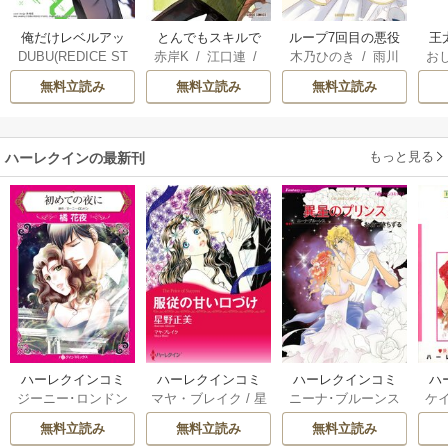
俺だけレベルアッ
とんでもスキルで
ループ7回目の悪役
王
DUBU(REDICE ST
赤岸K
/
江口連
/
木乃ひのき
/
雨川
お
プな件
異世界放浪メシ
令嬢は、元敵国で
こ
UDIO)
/
Chugong
/
雅
透子
/
八美☆わん
英
自由気ままな花嫁
無料立読み
無料立読み
無料立読み
h-goon
生活を満喫する
す
ら
二
もっと見る
ハーレクインの最新刊
ハーレクインコミ
ハーレクインコミ
ハーレクインコミ
ハ
ジーニー･ロンドン
マヤ・ブレイク
/
星
ニーナ･ブルーンス
ケ
ックス セット 202
ックス セット 202
ックス セット 202
ック
/
橘花夜
/
メアリ
野正美
/
ヘレン･ブ
/
おおつきちずる
/
/
J
6年 vol.1064 1巻
6年 vol.1002 1巻
6年 vol.1063 1巻
6年
無料立読み
無料立読み
無料立読み
ー･ライアンズ
/
花
ルックス
/
のわきね
レベッカ･ヨーク
/
ス