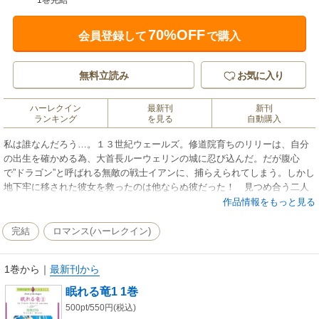
1巻完結
70%OFF
会員登録して
で購入
無料立読み
お気に入り
ハーレクイン
最新刊
新刊
ランキング
を見る
自動購入
私は誰なんだろう…。１３世紀ウェールズ。修道院育ちのリリーは、自分
の出生を確かめる為、大首長ルーウェリンの城に忍び込んだ。だが腹心
で”ドラゴン”と呼ばれる無敵の戦士イアンに、捕らえられてしまう。しかし
地下牢に移された彼女を救ったのは他ならぬ彼だった！ 見つめ合う二人
の間には恋の火花が散り…！！
作品情報をもっと見る
完結
ロマンス(ハーレクイン)
1巻から
｜
最新刊から
眠れる竜1 1巻
500pt/550円(税込)