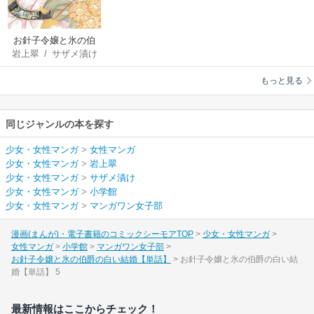
お針子令嬢と氷の伯
岩上翠
/
サザメ漬け
爵の白い結婚【単
話】
もっと見る
同じジャンルの本を探す
少女・女性マンガ
>
女性マンガ
少女・女性マンガ
>
岩上翠
少女・女性マンガ
>
サザメ漬け
少女・女性マンガ
>
小学館
少女・女性マンガ
>
マンガワン女子部
漫画(まんが)・電子書籍のコミックシーモアTOP
少女・女性マンガ
女性マンガ
小学館
マンガワン女子部
お針子令嬢と氷の伯爵の白い結婚【単話】
お針子令嬢と氷の伯爵の白い結
婚【単話】 5
最新情報はここからチェック！