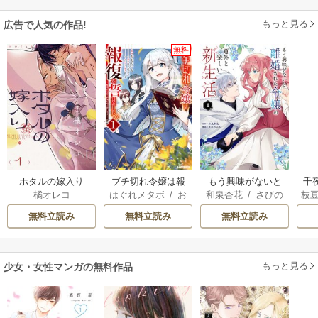
もっと見る
広告で人気の作品!
無料
ホタルの嫁入り
ブチ切れ令嬢は報
もう興味がないと
千
橘オレコ
はぐれメタボ
/
お
和泉杏花
/
さびの
枝
復を誓いました。
離婚された令嬢の
国
おのいも
/
昌未
ぶち
AK
意外と楽しい新生
皇
無料立読み
無料立読み
無料立読み
活
溺
もっと見る
少女・女性マンガの無料作品