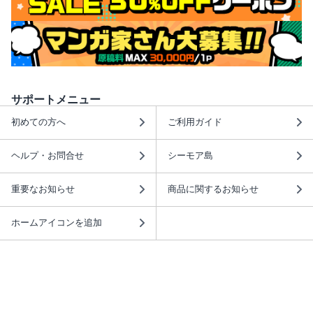
サポートメニュー
初めての方へ
ご利用ガイド
ヘルプ・お問合せ
シーモア島
重要なお知らせ
商品に関するお知らせ
ホームアイコンを追加
本棚アプリを無料ダウンロード！