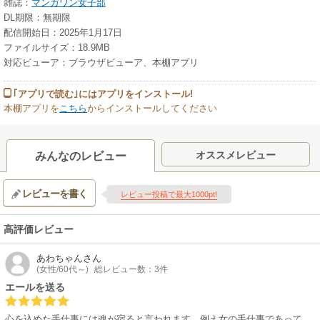
雑誌：
マンガワン女子部
DL期限：無期限
配信開始日：2025年1月17日
ファイルサイズ：18.9MB
対応ビューア：ブラウザビューア、本棚アプリ
｢アプリで読む｣にはアプリをインストール!
本棚アプリを
こちら
からインストールしてください
オススメレビュー
みんなのレビュー
レビューを書く
レビュー投稿で最大1000pt!
高評価レビュー
あわちゃん
さん
(女性/60代～)
総レビュー数：3件
エールを送る
心を込めた手仕事には魂が宿ると言われます。例え女の手仕事であって