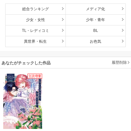
総合ランキング
メディア化
少女・女性
少年・青年
TL・レディコミ
BL
異世界・転生
お色気
履歴削除
あなたがチェックした作品
立読増量