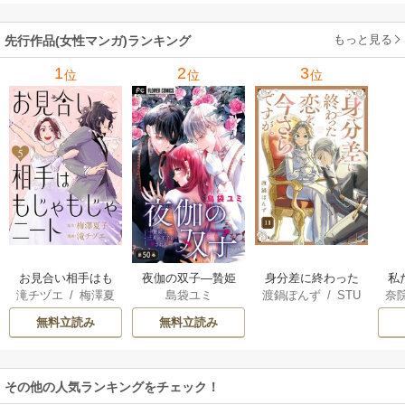
もっと見る
先行作品(女性マンガ)ランキング
1
2
3
位
位
位
お見合い相手はも
夜伽の双子―贄姫
身分差に終わった
私
滝チヅエ
/
梅澤夏
島袋ユミ
渡鍋ぽんず
/
STU
奈
じゃもじゃニート
は二人の王子に愛
恋を、今さらです
せ
子（エブリスタ）
DIO ZOON
される―【マイク
が。
し
無料立読み
無料立読み
ロ】
命
その他の人気ランキングをチェック！