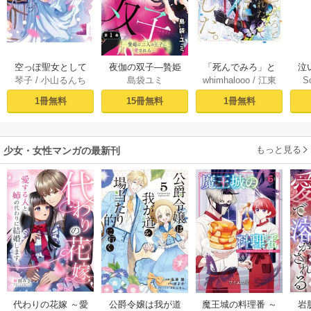
空っぽ聖女として
夜伽の双子―贄姫
「死んでみろ」と
泣
琴子
/
小山るんち
島袋ユミ
whimhalooo
/
江東
S
捨てられたはず
は二人の王子に愛
言われたので死に
しろ
/
蘭らむ
が、嫁ぎ先の皇帝
される―【マイク
ました。 1
1冊無料
15冊無料
1冊無料
陛下に溺愛されて
ロ】 1
います 1【コミック
シーモア限定版】
もっと見る
少女・女性マンガの最新刊
代わりの花嫁 ～愛
公爵令嬢は我が道
魔王城の料理番 ～
岩