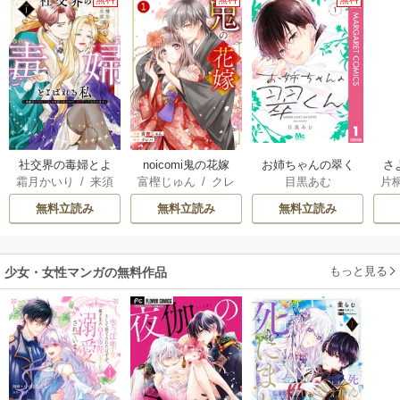
社交界の毒婦とよ
noicomi鬼の花嫁
お姉ちゃんの翠く
さ
霜月かいり
/
来須
富樫じゅん
/
クレ
目黒あむ
片
ばれる私～素敵な
ん
冷
みかん
ハ
辺境伯令息に腕を
ィ
無料立読み
無料立読み
無料立読み
折られたので、責
き
任とってもらいま
す～
もっと見る
少女・女性マンガの無料作品