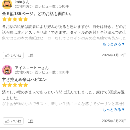
kata
さん
(女性/40代)
総レビュー数：146件
全５話185ページ。どのお話も面白い。
各お話の絵柄は読者により好みがあると思いますが、自分は好き。どのお
話も味は違えどスッキリ読了できます。タイトルの趣旨と全話読んでの印
象ではこの本の表紙はヒーローなしでヒロインのみの立ち絵でも良かった
かもしれん。ヒーローありきの幸せでなく、自分自身をしっかり見つめて
もっとみる▼
幸せをつかみ取る主人公たちが爽快でした。
1件
2026年1月12日
いいね
アイスコーヒー
さん
(女性/50代)
総レビュー数：320件
甘さ控えめ辛口ハピエン
清々しい程のざまぁであっという間に読んでしまった。続けて3回読み返
しました。
ざまぁが強めなのでラスト、新しい生活こ～んな感じでダーリンと幸せに
暮らします…が薄めです。なので、その後が読みたい…感が強い！どのお
もっとみる▼
話も甘くなる前にバッチリ終わっています。甘くなくて飽きないです笑、
1件
2025年3月23日
続くといいな。
いいね