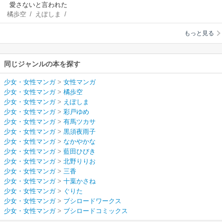
愛さないと言われた
橘歩空
/
えぽしま
/
令嬢ですが、勝手に
彩戸ゆめ
/
有馬ツカ
幸せになりますので
もっと見る
サ
/
黒須夜雨子
/
な
お構いなく！ アン
かやかな
/
藍田ひび
ソロジーコミック
き
/
北野りりお
/
三
同じジャンルの本を探す
香
/
十葉かさね
/
ぐ
りた
少女・女性マンガ
>
女性マンガ
少女・女性マンガ
>
橘歩空
少女・女性マンガ
>
えぽしま
少女・女性マンガ
>
彩戸ゆめ
少女・女性マンガ
>
有馬ツカサ
少女・女性マンガ
>
黒須夜雨子
少女・女性マンガ
>
なかやかな
少女・女性マンガ
>
藍田ひびき
少女・女性マンガ
>
北野りりお
少女・女性マンガ
>
三香
少女・女性マンガ
>
十葉かさね
少女・女性マンガ
>
ぐりた
少女・女性マンガ
>
ブシロードワークス
少女・女性マンガ
>
ブシロードコミックス