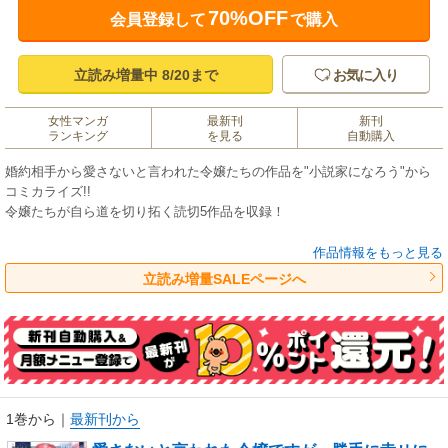
70%OFF
会員登録して
で購入
立読み増量中 8/20まで
お気に入り
女性マンガ
最新刊
新刊
ランキング
を見る
自動購入
婚約相手から愛さないと言われた令嬢たちの作品を"小説家になろう"から
コミカライズ!!
令嬢たちが自ら道を切り拓く読切5作品を収録！
カバーイラスト：橘歩空
作品情報をもっと見る
立読み増量SALEページへ
結婚式の夜「君を愛する事はない」と 言われたので、あなたを助けること
はありません
作画：えぽしま 原作：彩戸ゆめ
婚約者に愛はいらないと言われた
作画：有馬ツカサ 原作黒須夜雨子
1巻から
｜
最新刊から
いつまでも愛されていると思っていたのですか？ と枯れ葉令嬢は言った