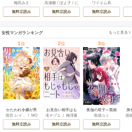
梅田みさ
高瀬雛
/
ぽよ子
/
に
ワイエム系
する人と、姉の代
を場当たり的に行
コワモテ魔族ばか
溶
もし
わりに結婚します
く 5巻
りだけど、ホワイ
無料立読み
無料立読み
無料立読み
～ 18巻
トな職場です～ 6巻
もっと見る
女性マンガランキング
1
2
3
位
位
位
かたわれ令嬢が男
お見合い相手はも
夜伽の双子―贄姫
身
雨宮 レイ．
/
MO
滝チヅエ
/
梅澤夏
島袋ユミ
渡
装する理由（コミ
じゃもじゃニート
は二人の王子に愛
恋
NA
/
SORAJIMA
子（エブリスタ）
ック）
される―【マイク
無料立読み
無料立読み
無料立読み
ロ】