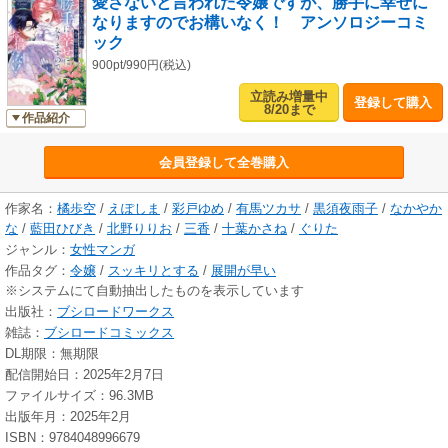
愛さないと言われた令嬢ですが、勝手に幸せに
作画：北野りりお 原作：三香
なりますのでお構いなく！ アンソロジーコミ
ック
初恋の君と再婚したい？お好きになさって下さいな
作画：なかやかな 原作：藍田ひびき
900pt/990円(税込)
立読み増量中
登録して購入
神様、婚約者様と聖女様が不貞を働いたそうですが？
8/20まで
作品紹介
作画：十葉かさね 原作：ぐりた
会員登録して全巻購入
作家名：
橘歩空
/
えぽしま
/
彩戸ゆめ
/
有馬ツカサ
/
黒須夜雨子
/
なかやか
な
/
藍田ひびき
/
北野りりお
/
三香
/
十葉かさね
/
ぐりた
ジャンル：
女性マンガ
作品タグ：
令嬢
/
スッキリとする
/
展開が早い
※システムにて自動抽出したものを表示しています
出版社：
ブシロードワークス
雑誌：
ブシロードコミックス
DL期限：無期限
配信開始日：2025年2月7日
ファイルサイズ：96.3MB
出版年月：2025年2月
ISBN：9784048996679