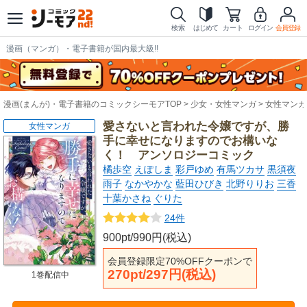
検索
はじめて
カート
ログイン
会員登録
漫画（マンガ）・電子書籍が国内最大級!!
漫画(まんが)・電子書籍のコミックシーモアTOP
少女・女性マンガ
女性マンガ
愛さないと言われた令嬢ですが、勝
女性マンガ
手に幸せになりますのでお構いな
く！ アンソロジーコミック
橘歩空
えぽしま
彩戸ゆめ
有馬ツカサ
黒須夜
雨子
なかやかな
藍田ひびき
北野りりお
三香
十葉かさね
ぐりた
24件
900pt/990円(税込)
会員登録限定70%OFFクーポンで
270pt/297円(税込)
1巻配信中