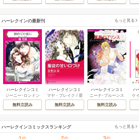
折られたので、責
任とってもらいま
す～
もっと見る
ハーレクインの最新刊
ハーレクインコミ
ハーレクインコミ
ハーレクインコミ
ハ
ジーニー･ロンドン
マヤ・ブレイク
/
星
ニーナ･ブルーンス
ケ
ックス セット 202
ックス セット 202
ックス セット 202
ック
/
橘花夜
/
メアリ
野正美
/
ヘレン･ブ
/
おおつきちずる
/
/
J
6年 vol.1064 1巻
6年 vol.1002 1巻
6年 vol.1063 1巻
6年
無料立読み
無料立読み
無料立読み
ー･ライアンズ
/
花
ルックス
/
のわきね
レベッカ･ヨーク
/
ス
牟礼サキ
/
サラ･モ
い
/
マーガレット･
稜敦水
/
ケイト･ハ
ル
ーガン
/
星合操
/
ア
ウェイ
/
一重夕子
ーディ
/
海野みつる
ザ
ン･ウィール
/
津寺
/
サラ･ウッド
もっと見る
/
流
ハーレクインコミックスランキング
里可子
水凛子
1
2
3
位
位
位