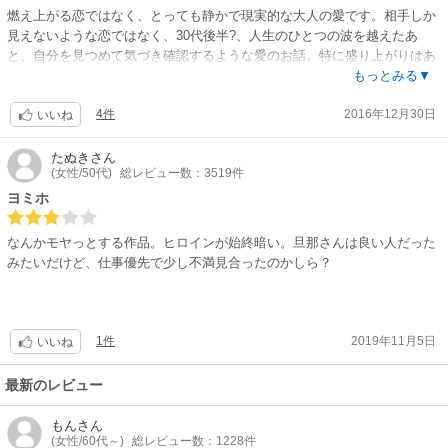
燃え上がる恋ではなく、とっても静かで現実的な大人の愛です。相手しか
見えないような恋ではなく、30代後半?、人生のひとつの波を越えたあ
と、自分を見つめて気づき確認するような愛のお話。特に盛り上がりはあ
りませんが、しっとりとした短編小説のような趣がありました。ーーとは
もっとみる▼
いえ、だったらマンガで読まなくてもね、という気もしなくはない………
4件
2016年12月30日
めざせハーレクイン100review No.55
いいね
たぬき
さん
(女性/50代)
総レビュー数：3519件
ヨミホ
なんかモヤっとする作品。ヒロインが始終暗い。旦那さんは良い人だった
みたいだけど、仕事優先で少し不満見合ったのかしら？
1件
2019年11月5日
いいね
最新のレビュー
もん
さん
(女性/60代～)
総レビュー数：1228件