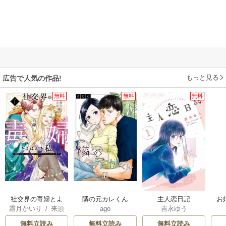
もっと見る
広告で人気の作品!
無料
無料
無料
社交界の毒婦とよ
隣の元カレくん
主人恋日記
お
霜月かいり
/
来須
ago
吉永ゆう
ばれる私～素敵な
みかん
辺境伯令息に腕を
無料立読み
無料立読み
無料立読み