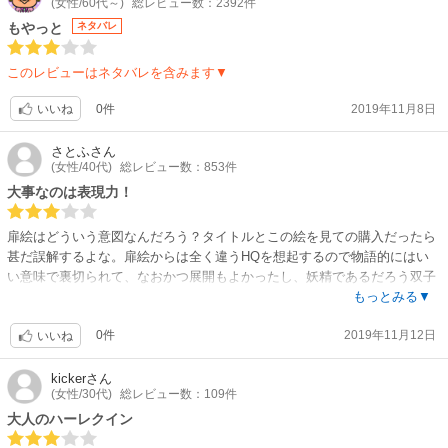
(女性/60代～)
総レビュー数：2392件
恋のライバルだけがスパイスではない、はずですから
もやっと
ネタバレ
このレビューはネタバレを含みます▼
0件
2019年11月8日
いいね
さとふ
さん
(女性/40代)
総レビュー数：853件
大事なのは表現力！
扉絵はどういう意図なんだろう？タイトルとこの絵を見ての購入だったら
甚だ誤解するよな。扉絵からは全く違うHQを想起するので物語的にはい
い意味で裏切られて、なおかつ展開もよかったし、妖精であるだろう双子
もいい味だしてました。残念ながら双子が可愛いという定番の言葉はつか
もっとみる▼
えません。地味目の絵柄ですが、おおにし先生の絵は表現力があります。
0件
2019年11月12日
キレイだけど感情のない絵の作家さんと比べると読み応えがありまくりで
いいね
す。
kicker
さん
(女性/30代)
総レビュー数：109件
大人のハーレクイン