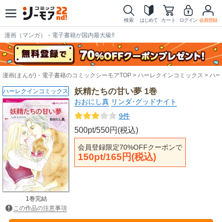
検索
はじめて
カート
ログイン
会員登録
漫画（マンガ）・電子書籍が国内最大級!!
漫画(まんが)・電子書籍のコミックシーモアTOP
ハーレクインコミックス
ハー
妖精たちの甘い夢 1巻
ハーレクインコミックス
おおにし真
リンダ･グッドナイト
9件
500pt/550円(税込)
会員登録限定70%OFFクーポンで
150pt/165円(税込)
1巻完結
この作品の注意事項