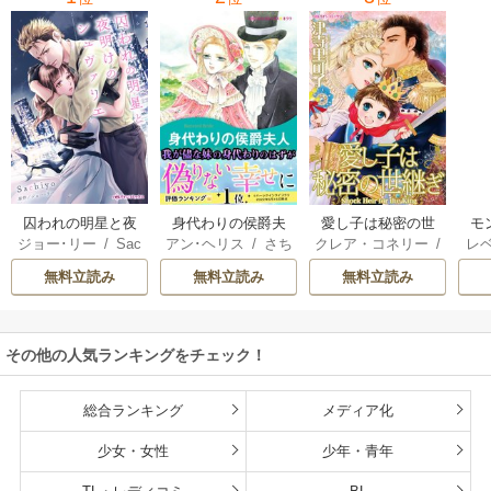
囚われの明星と夜
身代わりの侯爵夫
愛し子は秘密の世
モ
ジョー･リー
/
Sac
アン･ヘリス
/
さち
クレア・コネリー
/
レ
明けのシュヴァリ
人
継ぎ
結婚
hiyo
みりほ
津寺里可子
ー
エ
無料立読み
無料立読み
無料立読み
その他の人気ランキングをチェック！
総合ランキング
メディア化
少女・女性
少年・青年