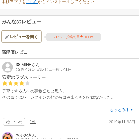
本棚アプリを
こちら
からインストールしてください
みんなのレビュー
レビューを書く
レビュー投稿で最大1000pt!
高評価レビュー
38 MINE
さん
(女性/40代)
総レビュー数：41件
安定のラブストーリー
子育てする人への夢物語だと思う。
その点ではハーレクインの枠からはみ出るものではなかった。
多分、原作にある大きな山とか谷とかを大分小さくしたようなイメージで
もっとみる▼
す。
1件
2019年11月8日
ちょっと平坦なストーリーかも。
いいね
でも、ほのぼのしていて好きです。
ちゃお
さん