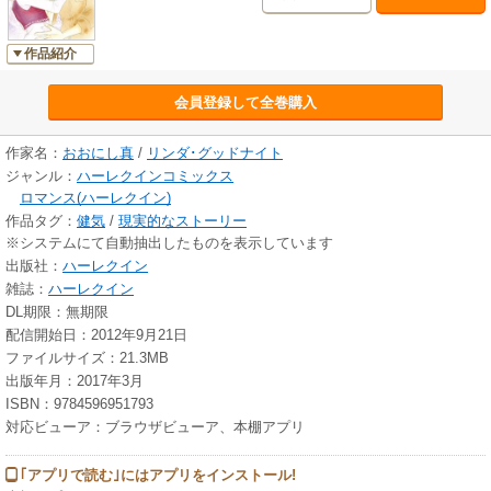
作品紹介
会員登録して全巻購入
作家名：
おおにし真
/
リンダ･グッドナイト
ジャンル：
ハーレクインコミックス
ロマンス(ハーレクイン)
作品タグ：
健気
/
現実的なストーリー
※システムにて自動抽出したものを表示しています
出版社：
ハーレクイン
雑誌：
ハーレクイン
DL期限：無期限
配信開始日：2012年9月21日
ファイルサイズ：21.3MB
出版年月：2017年3月
ISBN：9784596951793
対応ビューア：ブラウザビューア、本棚アプリ
｢アプリで読む｣にはアプリをインストール!