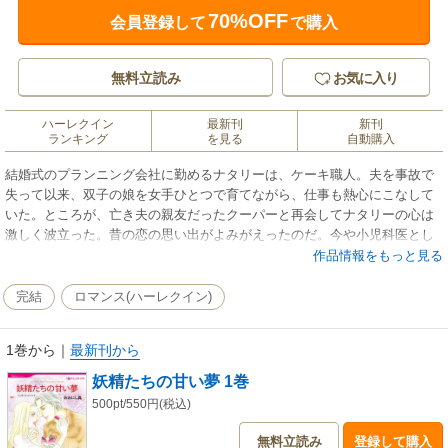
70%OFF
会員登録して
で購入
無料立読み
お気に入り
ハーレクイン
最新刊
新刊
ランキング
を見る
自動購入
結婚式のプランニング会社に勤めるナタリーは、ケーキ職人。夫を事故で
失って以来、双子の娘を女手ひとつで育てながら、仕事も熱心にこなして
いた。ところが、亡き夫の親友だったクーパーと再会してナタリーの心は
激しく波立った。昔の恋の思い出がよみがえったのだ。今や小児科医とし
て成功している彼は、けなげなナタリーの生活を知り援助を申し出る。し
作品情報をもっと見る
かしナタリーは同情はいらないと激しく拒絶する。女性として再び彼に惹
かれている自分に罪悪感を覚えながらも。
完結
ロマンス(ハーレクイン)
1巻から
｜
最新刊から
妖精たちの甘い夢 1巻
500pt/550円(税込)
無料立読み
登録して購入