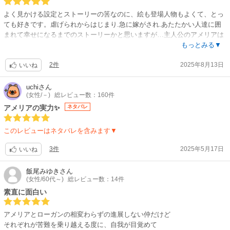
よく見かける設定とストーリーの筈なのに、絵も登場人物もよくて、とっ
ても好きです。虐げられからはじまり.急に嫁がされ.あたたかい人達に囲
まれて幸せになるまでのストーリーかと思いますが…主人公のアメリアは
どんなに辛い目にあっても前向きで周りの人達を思いやれる優しい子で、
もっとみる▼
嫁いだ先のローガン公爵は気遣いのできる紳士でどんな時でもほしい言葉
2件
2025年8月13日
をかけてくれる優しい男性なので…、本当に２人のあたたかい雰囲気が読
いいね
んでいて微笑ましくもあり、優しい気持ちになれました。アメリアが持つ
力(薬の調合など)がこれから周りの人達にどのような影響を与えていくの
uchi
さん
(女性/－)
総レビュー数：160件
か…、心配ですが、続きを読むのが楽しみです。
アメリアの実力✨
ネタバレ
このレビューはネタバレを含みます▼
3件
2025年5月17日
いいね
飯尾みゆき
さん
(女性/60代～)
総レビュー数：14件
素直に面白い
アメリアとローガンの相変わらずの進展しない仲だけど
それぞれが苦難を乗り越える度に、自我が目覚めて