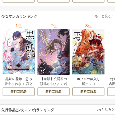
～ 18巻
トな職場です～ 6巻
もっと見る
少女マンガランキング
1
2
3
位
位
位
黒妖の花嫁～忌み
【単話】公爵家の
ホタルの嫁入り
傍
音中さわき
/
宮之
彩川ぬるぴょ
/
鈴
橘オレコ
吉
嫌われた私が冷酷
長女でした
みやこ
音さや
/
たむ
大尉に愛されるま
無料立読み
無料立読み
無料立読み
で～
もっと見る
先行作品(少女マンガ)ランキング