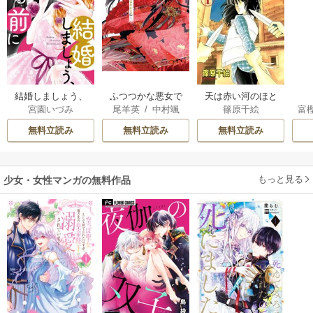
結婚しましょう、
ふつつかな悪女で
天は赤い河のほと
宮園いづみ
尾羊英
/
中村颯
篠原千絵
富
恋する前に
はございますが ～
り
希
/
ゆき哉
雛宮蝶鼠とりかえ
無料立読み
無料立読み
無料立読み
伝～
もっと見る
少女・女性マンガの無料作品