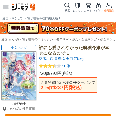
検索
はじめて
カート
ログイン
会員登録
漫画（マンガ）・電子書籍が国内最大級!!
漫画(まんが)・電子書籍のコミックシーモアTOP
少女・女性マンガ
少女マンガ
誰にも愛されなかった醜穢令嬢が幸
少女マンガ
せになるまで 1
空木おむ
青季ふゆ
白谷ゆう
18件
720pt/792円(税込)
会員登録限定70%OFFクーポンで
216pt/237円(税込)
3巻配信中
この作品の注意事項