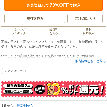
70%OFF
会員登録して
で購入
無料立読み
お気に入り
少女マンガ
最新刊
新刊
ランキング
を見る
自動購入
不義の子として育った少女アメリアは、伯爵家において奴隷同然の扱いを
受け、食事の代わりに庭の雑草を食べて暮らしていた。
いつしかその貧相な見た目から社交界でついたあだ名は〝醜穢令嬢〟。
作品情報をもっと見る
ある日、そんなアメリアの元に縁談の話が舞い込む。
お相手は〝暴虐公爵〟と悪名高いローガン公爵。
ファンタジー
だけど、実際に会った彼は噂と違い優しくて――…。
これは、愛を知らなかった少女が誰にも負けない幸せを掴み取るシンデレ
ラストーリー。
1巻から
｜
最新刊から