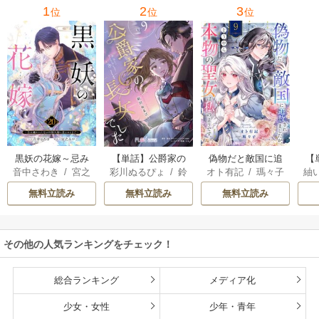
1
2
3
位
位
位
黒妖の花嫁～忌み
【単話】公爵家の
偽物だと敵国に追
【
音中さわき
/
宮之
彩川ぬるぴょ
/
鈴
オト有記
/
瑪々子
紬
嫌われた私が冷酷
長女でした
放されましたが、
ら
みやこ
音さや
/
たむ
大尉に愛されるま
どうやら本物の聖
し
無料立読み
無料立読み
無料立読み
で～
女は私のようで
す。
その他の人気ランキングをチェック！
総合ランキング
メディア化
少女・女性
少年・青年