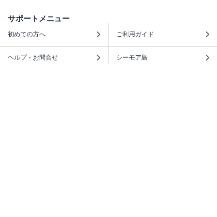
サポートメニュー
初めての方へ
ご利用ガイド
ヘルプ・お問合せ
シーモア島
重要なお知らせ
商品に関するお知らせ
ホームアイコンを追加
本棚アプリを無料ダウンロード！
本棚アプリについて
このサイトについて
推奨環境
利用規約
ISBN検索
プライバシーポリシー
情報セキュリティーポリシー
特定商取引法に基づく表示
安心してお使いいただくために