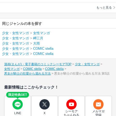
もっと見る
同じジャンルの本を探す
少女・女性マンガ
>
女性マンガ
少女・女性マンガ
>
岬三月
少女・女性マンガ
>
大雨
少女・女性マンガ
>
COMIC stella
少女・女性マンガ
>
COMIC stella
漫画(まんが)・電子書籍のコミックシーモアTOP
少女・女性マンガ
女性マンガ
COMIC stella
COMIC stella
悪女が騎士の狂愛から逃れる方法
悪女が騎士の狂愛から逃れる方法 第5話
最新情報はここからチェック！
限定特典GET
シーモア
メルマガ
LINE
X
ちゃんねる
登録