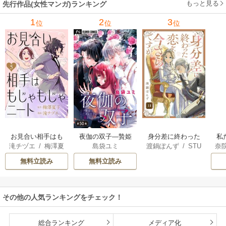
もっと見る
先行作品(女性マンガ)ランキング
1
2
3
位
位
位
お見合い相手はも
夜伽の双子―贄姫
身分差に終わった
私
滝チヅエ
/
梅澤夏
島袋ユミ
渡鍋ぽんず
/
STU
奈
じゃもじゃニート
は二人の王子に愛
恋を、今さらです
せ
子（エブリスタ）
DIO ZOON
される―【マイク
が。
し
無料立読み
無料立読み
ロ】
命
その他の人気ランキングをチェック！
総合ランキング
メディア化