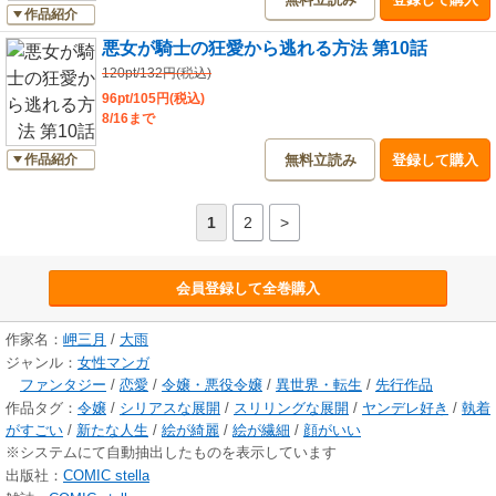
作品紹介
悪女が騎士の狂愛から逃れる方法 第10話
120pt/132円(税込)
96pt/105円(税込)
8/16まで
作品紹介
無料立読み
登録して購入
1
2
>
会員登録して全巻購入
作家名：
岬三月
/
大雨
ジャンル：
女性マンガ
ファンタジー
/
恋愛
/
令嬢・悪役令嬢
/
異世界・転生
/
先行作品
作品タグ：
令嬢
/
シリアスな展開
/
スリリングな展開
/
ヤンデレ好き
/
執着
がすごい
/
新たな人生
/
絵が綺麗
/
絵が繊細
/
顔がいい
※システムにて自動抽出したものを表示しています
出版社：
COMIC stella