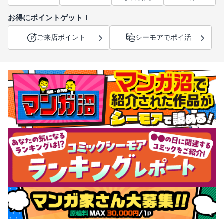
お得にポイントゲット！
ご来店ポイント
シーモアでポイ活