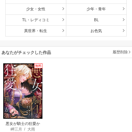
少女・女性
少年・青年
TL・レディコミ
BL
異世界・転生
お色気
履歴削除
あなたがチェックした作品
無料
悪女が騎士の狂愛か
岬三月
/
大雨
ら逃れる方法