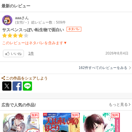
楽しみです。最後まで追っていきたいです。続きが早く読みたいです。
最新のレビュー
【8話まで読了】ついに魅了魔法の解き方を知りましたが、ヒロインの意
図するところと外れていきそうです。毎回、いいところで終わってしま
aaa
さん
い、早く続きが読みたいです。
(女性/－)
総レビュー数：509件
【9話】ヒロインの前世の名前が出てきました。アリサ。可愛い名です。
サスペンスっぽい転生物で面白い
ネタバレ
新生活を始めようとしますが、上手くいくのでしょうか？と、また先が気
になります。
このレビューはネタバレを含みます▼
【10話】騎士(カイン)と腹黒妹から逃れられたと思ったら、そうではなか
った？！
1件
2026年8月4日
いいね
【13話】山場をひとつ越えた？！口がむずむずしますが、ネタバレになる
から言えない…。
【15話】一番イカれているのは…あの人！
162件すべてのレビューをみる
【16話】カインでれでれ。第三の人物登場？
この作品をシェアしよう
もっと見る
広告で人気の作品!
無料
無料
無料