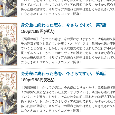
ていくことを誓う。しかし、そんな彼女の前に現れたのは行方不明
長・ギルベルト。かつてのオリヴィアの護衛であり、かすかな恋心
あった彼の登場で、オリヴィアの運命と胸中は激しくかき乱されて
に心ときめくロマンティックコメディ開幕！
身分差に終わった恋を、今さらですが。 第7話
180pt/198円(税込)
【隔週連載】「かつての恋は、今の愛になりますか？」政略結婚で
子の浮気で孤立を深めていた王女・オリヴィアは、隣国から逃れ平
ていくことを誓う。しかし、そんな彼女の前に現れたのは行方不明
長・ギルベルト。かつてのオリヴィアの護衛であり、かすかな恋心
あった彼の登場で、オリヴィアの運命と胸中は激しくかき乱されて
に心ときめくロマンティックコメディ開幕！
身分差に終わった恋を、今さらですが。 第8話
180pt/198円(税込)
【隔週連載】「かつての恋は、今の愛になりますか？」政略結婚で
子の浮気で孤立を深めていた王女・オリヴィアは、隣国から逃れ平
ていくことを誓う。しかし、そんな彼女の前に現れたのは行方不明
長・ギルベルト。かつてのオリヴィアの護衛であり、かすかな恋心
あった彼の登場で、オリヴィアの運命と胸中は激しくかき乱されて
に心ときめくロマンティックコメディ開幕！