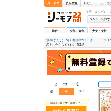
シーモア
読み放題
レビュー
シーモ
漫画（まんが）・
ジャンルで探す
総合
少年・青年
少女・女性
漫画(まんが)・電子書籍のコミックシーモアTOP
恋を、今さらですが。 第1話
セーフサーチ
？
強
中
OFF
国内最大級の電子書籍サイト