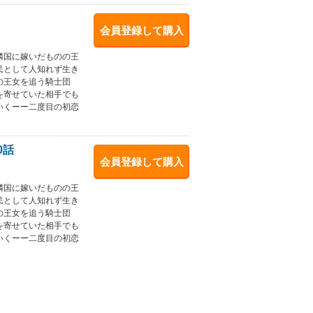
会員登録して購入
隣国に嫁いだものの王
民として人知れず生き
の王女を追う騎士団
を寄せていた相手でも
いくーー二度目の初恋
0話
会員登録して購入
隣国に嫁いだものの王
民として人知れず生き
の王女を追う騎士団
を寄せていた相手でも
いくーー二度目の初恋