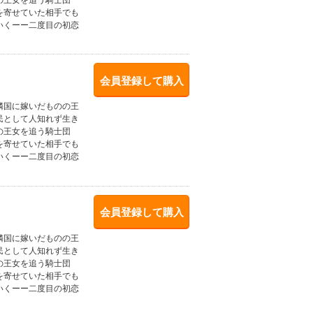
の王女を追う騎士団
を寄せていた相手でも
いくーー二度目の初恋
会員登録して購入
隣国に嫁いだものの王
民として人知れず生き
の王女を追う騎士団
を寄せていた相手でも
いくーー二度目の初恋
会員登録して購入
隣国に嫁いだものの王
民として人知れず生き
の王女を追う騎士団
を寄せていた相手でも
いくーー二度目の初恋