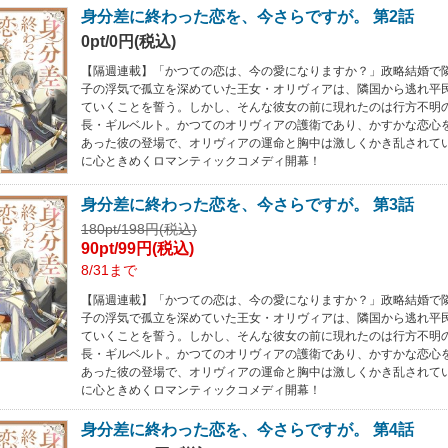
身分差に終わった恋を、今さらですが。 第2話
0pt/0円(税込)
【隔週連載】「かつての恋は、今の愛になりますか？」政略結婚で
子の浮気で孤立を深めていた王女・オリヴィアは、隣国から逃れ平
ていくことを誓う。しかし、そんな彼女の前に現れたのは行方不明
長・ギルベルト。かつてのオリヴィアの護衛であり、かすかな恋心
あった彼の登場で、オリヴィアの運命と胸中は激しくかき乱されて
に心ときめくロマンティックコメディ開幕！
身分差に終わった恋を、今さらですが。 第3話
180pt/198円(税込)
90pt/99円(税込)
8/31まで
【隔週連載】「かつての恋は、今の愛になりますか？」政略結婚で
子の浮気で孤立を深めていた王女・オリヴィアは、隣国から逃れ平
ていくことを誓う。しかし、そんな彼女の前に現れたのは行方不明
長・ギルベルト。かつてのオリヴィアの護衛であり、かすかな恋心
あった彼の登場で、オリヴィアの運命と胸中は激しくかき乱されて
に心ときめくロマンティックコメディ開幕！
身分差に終わった恋を、今さらですが。 第4話