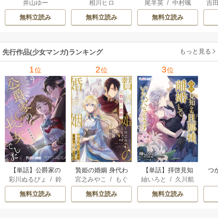
井山ゆー
相川ヒロ
尾羊英
/
中村颯
吉
を知らない人妻と
き。
はございますが ～
限
希
/
ゆき哉
～
雛宮蝶鼠とりかえ
無料立読み
無料立読み
無料立読み
伝～
もっと見る
先行作品(少女マンガ)ランキング
1
2
3
位
位
位
【単話】公爵家の
贄姫の婚姻 身代わ
【単話】拝啓見知
つ
彩川ぬるぴょ
/
鈴
宮之みやこ
/
もぐ
紬いろと
/
久川航
長女でした
り王女は帝国で最
らぬ旦那様、離婚
異
音さや
/
たむ
す
璃
/
あいるむ
愛となる
していただきます
の
無料立読み
無料立読み
無料立読み