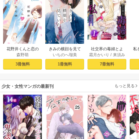
社交界の毒婦とよ
花野井くんと恋の
きみの横顔を見て
私
霜月かいり
/
来須み
森野萌
いちのへ瑠美
ばれる私～素敵な
病（１）
いた（１）
かん
辺境伯令息に腕を
［ば
7冊無料
3冊無料
1冊無料
折られたので、責
任とってもらいま
す～［ばら売り］
もっと見る
第1話
少女・女性マンガの最新刊