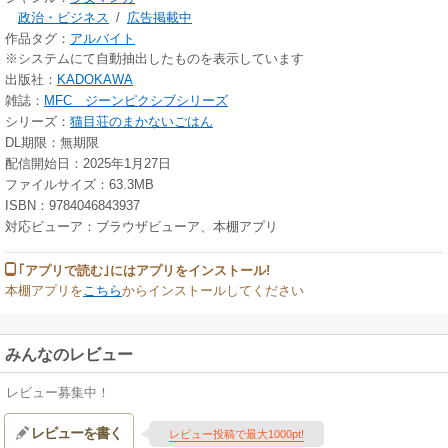
政治・ビジネス
/
広告掲載中
作品タグ：
アルバイト
※システムにて自動抽出したものを表示しています
出版社：
KADOKAWA
雑誌：
MFC ジーンピクシブシリーズ
シリーズ：
猫目荘のまかないごはん
DL期限：無期限
配信開始日：2025年1月27日
ファイルサイズ：63.3MB
ISBN：9784046843937
対応ビューア：ブラウザビューア、本棚アプリ
｢アプリで読む｣にはアプリをインストール!
本棚アプリを
こちら
からインストールしてください
みんなのレビュー
レビュー募集中！
レビューを書く
レビュー投稿で最大1000pt!