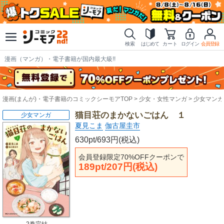
検索
はじめて
カート
ログイン
会員登録
漫画（マンガ）・電子書籍が国内最大級!!
漫画(まんが)・電子書籍のコミックシーモアTOP
少女・女性マンガ
少女マンガ
猫目荘のまかないごはん １
少女マンガ
夏見こま
伽古屋圭市
630pt/693円(税込)
会員登録限定70%OFFクーポンで
189pt/207円(税込)