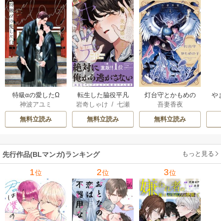
特級αの愛したΩ
転生した脇役平凡
灯台守とかもめの
や
神波アユミ
岩奇しゃけ
/
七瀬
吾妻香夜
な僕は、美形第二
子
か
おむ
王子をヤンデレに
無料立読み
無料立読み
無料立読み
してしまった【シ
ーモア限定版】
もっと見る
先行作品(BLマンガ)ランキング
1
2
3
位
位
位