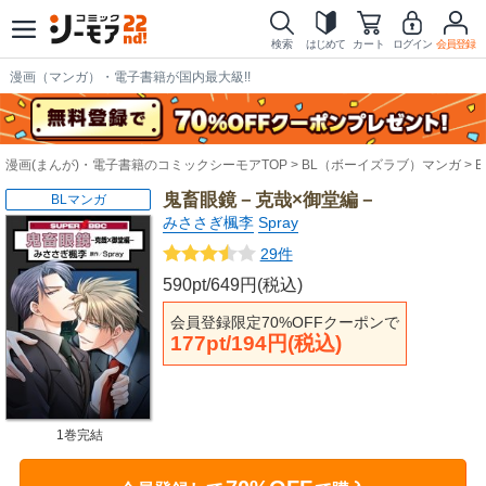
検索
はじめて
カート
ログイン
会員登録
漫画（マンガ）・電子書籍が国内最大級!!
漫画(まんが)・電子書籍のコミックシーモアTOP
BL（ボーイズラブ）マンガ
鬼畜眼鏡－克哉×御堂編－
BLマンガ
みささぎ楓李
Spray
29件
590pt/649円(税込)
会員登録限定70%OFFクーポンで
177pt/194円(税込)
1巻完結