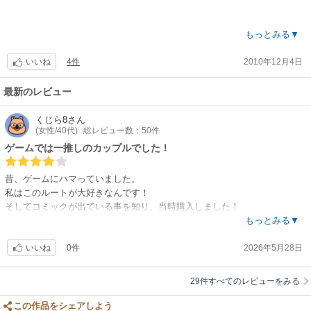
試し読みしてこれはイケる！と思った方にはぜひパック買いをオススメし
ます?
鞭を持った姿は痺れました❗❗
もっとみる▼
4件
2010年12月4日
いいね
あんなに高飛車で見下されてた男を支配する?受けが流す涙も萌えました?
最新のレビュー
そんな鬼畜が告白?…囚われたら離れられません❗❗
くじら8
さん
(女性/40代)
総レビュー数：50件
調教的えっちぃ?だから、それが苦手な人は顔をしかめるかも知れません?
ゲームでは一推しのカップルでした！
昔、ゲームにハマっていました。
私はこのルートが大好きなんです！
そしてコミックが出ている事を知り、当時購入しました！
ゲームにはない後日談が収録されています。
もっとみる▼
0件
2026年5月28日
ゲームを楽しんだ私にとっては、コンパクトに楽しめるため◎です。
いいね
今回は電子でも欲しくなり、クーポンを使いゲットしたくらいです。
29件すべてのレビューをみる
ただ、ゲームをプレイしたことがない方には、確かにいろんなところが端
折られており、よく分からないままで没入できないかもしれません
この作品をシェアしよう