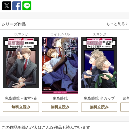
ね・・・。
ゲームをプレイしたことある方向けなのかもです。
もっと見る
シリーズ作品
BLマンガ
ライトノベル
BLマンガ
鬼畜眼鏡－御堂×克
鬼畜眼鏡 全カップ
鬼
鬼畜眼鏡
哉編－
リング網羅編
無料立読み
無料立読み
無料立読み
この作品を読んだ人はこんな作品も読んでいます