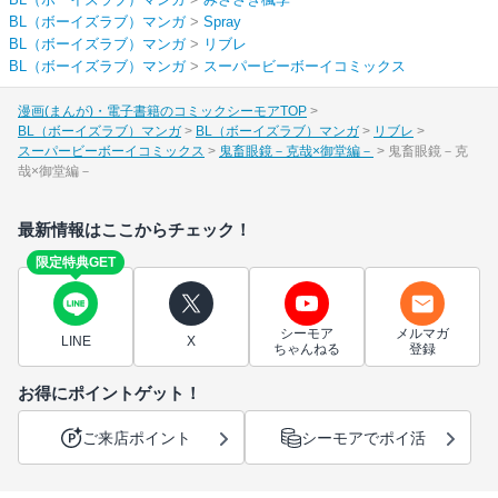
BL（ボーイズラブ）マンガ
>
Spray
BL（ボーイズラブ）マンガ
>
リブレ
BL（ボーイズラブ）マンガ
>
スーパービーボーイコミックス
漫画(まんが)・電子書籍のコミックシーモアTOP
BL（ボーイズラブ）マンガ
BL（ボーイズラブ）マンガ
リブレ
スーパービーボーイコミックス
鬼畜眼鏡－克哉×御堂編－
鬼畜眼鏡－克
哉×御堂編－
最新情報はここからチェック！
限定特典GET
シーモア
メルマガ
LINE
X
ちゃんねる
登録
お得にポイントゲット！
ご来店ポイント
シーモアでポイ活