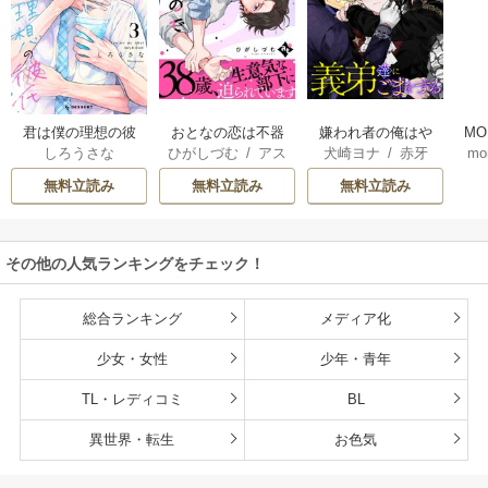
君は僕の理想の彼
おとなの恋は不器
嫌われ者の俺はや
MO
しろうさな
ひがしづむ
/
アス
犬崎ヨナ
/
赤牙
mo
氏
用なので
り直しの世界で義
U
ティル編集部
弟達にごまをする
無料立読み
無料立読み
無料立読み
（分冊版）
その他の人気ランキングをチェック！
総合ランキング
メディア化
少女・女性
少年・青年
TL・レディコミ
BL
異世界・転生
お色気