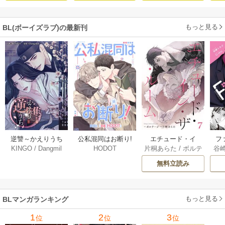
【単行本版(シーモ
ア限定描き下ろし
もっと見る
BL(ボーイズラブ)の最新刊
付き)】
逆讐～かえりうち
エチュード・イ
フ
公私混同はお断り!
KINGO
/
Dangmil
片桐あらた
/
ボルテ
谷
HODOT
～【タテヨミ】 36
ン・ザ・ルーム[Blu
～
【タテヨミ】 67巻
ージ
巻
Mellow] 7巻
下
無料立読み
【
ア
もっと見る
BLマンガランキング
1
2
3
位
位
位