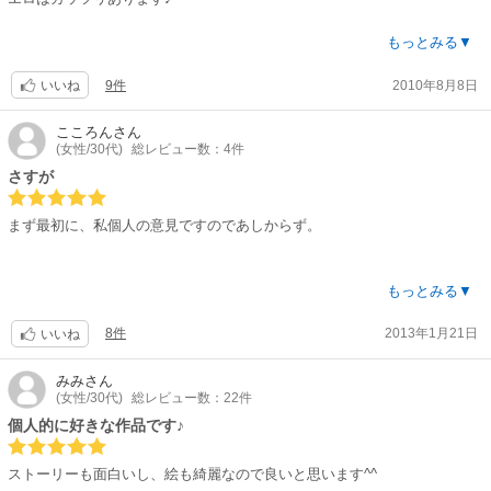
簡単に粗筋を説明しますと、何をやってもダメな気弱な営業マンが謎の男
もっとみる▼
に眼鏡を渡され、それを掛けた時から人が変わったように有能な営業マン
9件
2010年8月8日
に変身。しかしその眼鏡は、掛けた人物像を鬼畜にする代物だった…！と
いいね
いう内容ですが、互いに反発していた主人公の佐伯と御堂さんが不器用な
がらも最後には結ばれる…?という過程が、また良いです。一度は互いの
こころん
さん
(女性/30代)
総レビュー数：4件
手を離しても、己の気持ちを自覚し再会して…?のじれったさが、またキ
ュン?とします♪その後の二人も収録されて、とても良いですよ♪このおか
さすが
げで、ゲーム本編もやりたくなりました♪
まず最初に、私個人の意見ですのであしからず。
もしゲームをやっていない人は、是非ともオススメです♪
さすが、みささぎさんですね。
もっとみる▼
絵がとても綺麗です。
8件
2013年1月21日
いいね
わたしはゲームからやってこの漫画を読んだのですが、ゲームでは一枚
CGであったところも漫画では細かいとこまで見れるので、このときこん
みみ
さん
(女性/30代)
総レビュー数：22件
な顔や仕草してたんだ！となんだか新鮮でしたね。
個人的に好きな作品です♪
ただ、初めて見るかたにはストーリーの把握があまり掴めない人が多いか
も(^_^;)
ストーリーも面白いし、絵も綺麗なので良いと思います^^