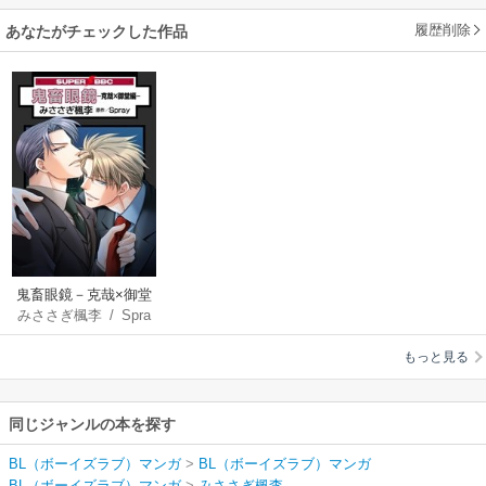
履歴削除
あなたがチェックした作品
鬼畜眼鏡－克哉×御堂
みささぎ楓李
/
Spra
編－
y
もっと見る
同じジャンルの本を探す
BL（ボーイズラブ）マンガ
>
BL（ボーイズラブ）マンガ
BL（ボーイズラブ）マンガ
>
みささぎ楓李