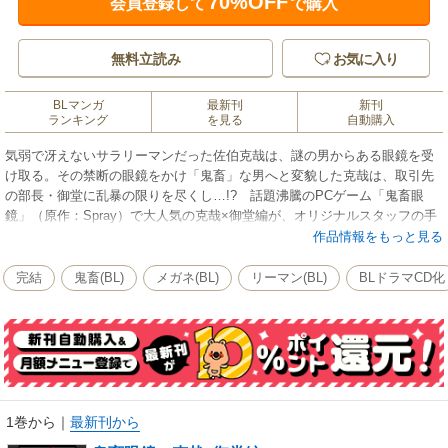
70%OFF
会員登録して
で購入
無料立読み
お気に入り
BLマンガ
最新刊
新刊
ランキング
を見る
自動購入
気弱で冴えないサラリーマンだった佐伯克哉は、謎の男からある眼鏡を受
け取る。その禁断の眼鏡をかけ「鬼畜」な男へと変貌した克哉は、取引先
の部長・御堂に乱暴の限りを尽くし…!? 話題沸騰のPCゲーム「鬼畜眼
鏡」（原作：Spray）で大人気の克哉×御堂編が、オリジナルスタッフの手
によって待望のコミックス化!! 漫画版だけの甘く鬼畜な後日談もそのまま
作品情報をもっと見る
収録。
完結
鬼畜(BL)
メガネ(BL)
リーマン(BL)
BLドラマCD化
1巻から
｜
最新刊から