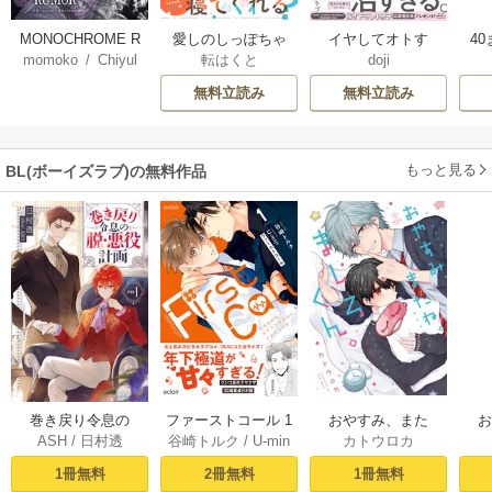
MONOCHROME R
愛しのしっぽちゃ
イヤしてオトす
4
momoko
/
Chiyul
転はくと
doji
UMOR【タテヨ
ん
【コミックス版】
ミ】
無料立読み
無料立読み
もっと見る
BL(ボーイズラブ)の無料作品
おやすみ、また
巻き戻り令息の
ファーストコール 1
カトウロカ
ASH
/
日村透
谷崎トルク
/
U-min
ね。ましろくん。
ね。
脱・悪役計画１
～童貞外科医、年
【電子限定漫画付
下ヤクザの嫁にさ
1冊無料
1冊無料
2冊無料
き】
れそうです！～