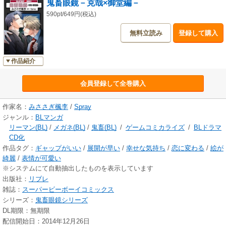
鬼畜眼鏡－克哉×御堂編－
590pt/649円(税込)
無料立読み
登録して購入
作品紹介
会員登録して全巻購入
作家名：
みささぎ楓李
/
Spray
ジャンル：
BLマンガ
リーマン(BL)
/
メガネ(BL)
/
鬼畜(BL)
/
ゲームコミカライズ
/
BLドラマ
CD化
作品タグ：
ギャップがいい
/
展開が早い
/
幸せな気持ち
/
恋に変わる
/
絵が
綺麗
/
表情が可愛い
※システムにて自動抽出したものを表示しています
出版社：
リブレ
雑誌：
スーパービーボーイコミックス
シリーズ：
鬼畜眼鏡シリーズ
DL期限：無期限
配信開始日：2014年12月26日