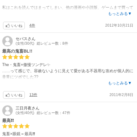
なにせ、ゲームでの約五時間のプレイ時間を一冊にまとめていますからね
私はこれを読んではまってしまい、他の漫画や小説版、ゲームまで買って
(；´Д`A
しまいましたf(^_^;
もっとみる▼
原作をやっている私個人では、面白かったです(*^^*)
4件
2012年10月21日
省略されている部分がある為、ゲームを既にプレイされた方にはちょっと
いいね
物足りない&ゲーム未プレイの方には「( ・◇・)？」な部分があるかも知
御堂さんのツンデレはたまらないですね。
れませんが、これが初めてだった私でも十分楽しめたので大丈夫かと^^
セバス
さん
眼鏡克哉さんのドSも最高です！
(女性/30代)
総レビュー数：8件
ハッピーエンドで後味いいですし、キャラも魅力的なのでオススメです♪
最高の鬼畜BL!!
私的に星5つです(*´∀｀*)
是非読んでみて下さい(*^O^*)
The・鬼畜×傲慢ツンデレ✨
……って感じで、容赦ないように見えて愛がある不器用な攻めが個人的に
非常にツボでした??
受けもカッコいいのに可愛いし?
もっとみる▼
13件
2011年2月8日
ゲームは未プレイですが、フツーに一つの作品として楽しめました。早す
いいね
ぎず遅すぎず、そこらのオリジナル漫画より良い展開具合だと思います。
三日月夜
さん
(女性/40代)
総レビュー数：47件
一話ずつ購入し、結局全部一気に読みました。
最高❗❗
パック買いすれば良かったと後悔??
鬼畜×眼鏡＝最高❗❗