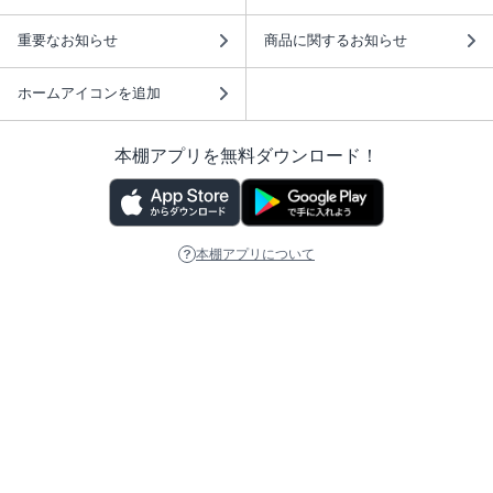
重要なお知らせ
商品に関するお知らせ
ホームアイコンを追加
本棚アプリを無料ダウンロード！
本棚アプリについて
このサイトについて
推奨環境
利用規約
ISBN検索
プライバシーポリシー
情報セキュリティーポリシー
特定商取引法に基づく表示
安心してお使いいただくために
ABJマークは、この電子書店・電子書籍配信サービスが、 著作権者からコンテ
ンツ使用許諾を得た正規版配信サービスであることを示す登録商標（登録番号
第6091713号）です。 詳しくは［ABJマーク］または［電子出版制作・流通協
議会］で検索してください。
(C)NTTソルマーレ