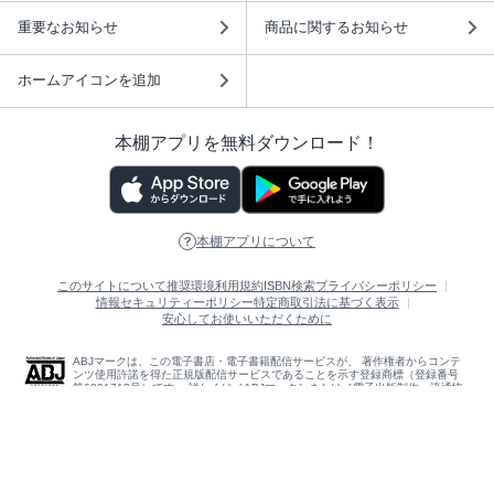
重要なお知らせ
商品に関するお知らせ
ホームアイコンを追加
本棚アプリを無料ダウンロード！
本棚アプリについて
このサイトについて
推奨環境
利用規約
ISBN検索
プライバシーポリシー
情報セキュリティーポリシー
特定商取引法に基づく表示
安心してお使いいただくために
ABJマークは、この電子書店・電子書籍配信サービスが、 著作権者からコンテ
ンツ使用許諾を得た正規版配信サービスであることを示す登録商標（登録番号
第6091713号）です。 詳しくは［ABJマーク］または［電子出版制作・流通協
議会］で検索してください。
(C)NTTソルマーレ