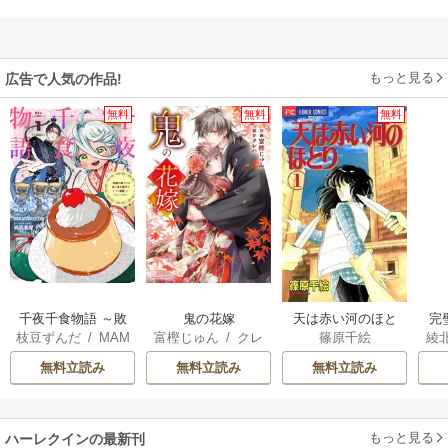
もっと見る
広告で人気の作品!
無料
無料
無料
千夜千食物語 ～敗
鬼の花嫁
天は赤い河のほと
完
枝豆ずんだ
/
MAM
富樫じゅん
/
クレ
篠原千絵
綾
国の姫ですが氷の
り
が
AKOTO
/
鴉羽凛燈
ハ
皇子殿下がどうも
さ
無料立読み
無料立読み
無料立読み
溺愛してくれてい
ます～
もっと見る
ハーレクインの最新刊