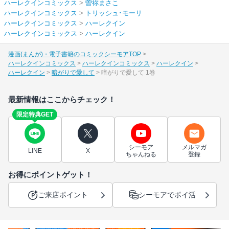
ハーレクインコミックス
>
曽祢まさこ
ハーレクインコミックス
>
トリッシュ･モーリ
ハーレクインコミックス
>
ハーレクイン
ハーレクインコミックス
>
ハーレクイン
漫画(まんが)・電子書籍のコミックシーモアTOP
ハーレクインコミックス
ハーレクインコミックス
ハーレクイン
ハーレクイン
暗がりで愛して
暗がりで愛して 1巻
最新情報はここからチェック！
限定特典GET
シーモア
メルマガ
LINE
X
ちゃんねる
登録
お得にポイントゲット！
ご来店ポイント
シーモアでポイ活