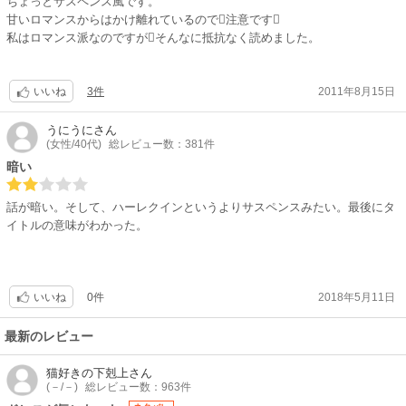
ちょっとサスペンス風です。
甘いロマンスからはかけ離れているので注意です
私はロマンス派なのですがそんなに抵抗なく読めました。
3件
2011年8月15日
いいね
うにうに
さん
(女性/40代)
総レビュー数：381件
暗い
話が暗い。そして、ハーレクインというよりサスペンスみたい。最後にタ
イトルの意味がわかった。
0件
2018年5月11日
いいね
最新のレビュー
猫好きの下剋上
さん
(－/－)
総レビュー数：963件