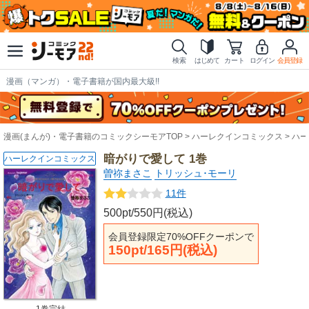
検索
はじめて
カート
ログイン
会員登録
漫画（マンガ）・電子書籍が国内最大級!!
漫画(まんが)・電子書籍のコミックシーモアTOP
ハーレクインコミックス
ハー
暗がりで愛して 1巻
ハーレクインコミックス
曽祢まさこ
トリッシュ･モーリ
11件
500pt/550円(税込)
会員登録限定70%OFFクーポンで
150pt/165円(税込)