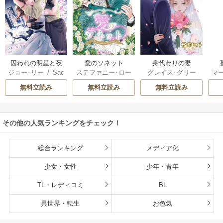
囚われの明星と夜
愛のソネット
身代わりの妻
ジョー･リー
/
Sac
ステファニー･ロー
グレイス･グリー
マ
明けのシュヴァリ
hiyo
レンス
/
わたぬき
ン
/
桜井りょう
エ
無料立読み
無料立読み
無料立読み
めん
その他の人気ランキングをチェック！
総合ランキング
メディア化
少女・女性
少年・青年
TL・レディコミ
BL
異世界・転生
お色気