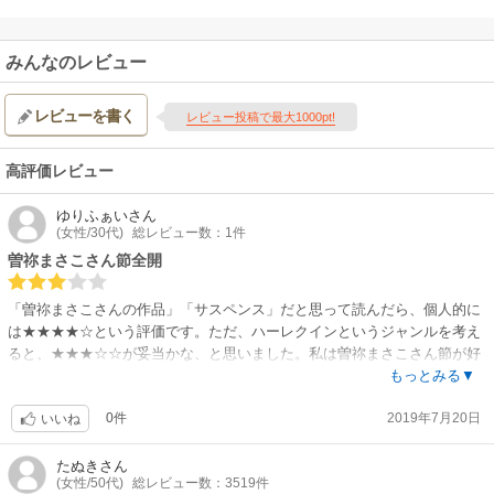
みんなのレビュー
レビューを書く
レビュー投稿で最大1000pt!
高評価レビュー
ゆりふぁい
さん
(女性/30代)
総レビュー数：1件
曽祢まさこさん節全開
「曽祢まさこさんの作品」「サスペンス」だと思って読んだら、個人的に
は★★★★☆という評価です。ただ、ハーレクインというジャンルを考え
ると、★★★☆☆が妥当かな、と思いました。私は曽祢まさこさん節が好
きなので、楽しんで読みました。ありがたい。
もっとみる▼
0件
2019年7月20日
いいね
たぬき
さん
(女性/50代)
総レビュー数：3519件