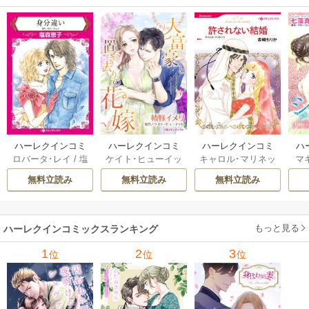
ハーレクインコミ
ハーレクインコミ
ハーレクインコミ
ハ
ロバータ･レイ
/
塩
ケイト･ヒューイッ
キャロル･マリネッ
マ
ックス セット 202
ックス セット 202
ックス セット 202
ック
森恵子
/
ケイトリ
ト
/
椿野イメリ
/
ニ
リ
/
杏崎もりか
/
キ
七
6年 vol.1210 1巻
6年 vol.1148 1巻
6年 vol.1095 1巻
6年
無料立読み
無料立読み
無料立読み
ン･クルーズ
/
高倉
コル･バーナム
/
高
ャロライン･ジャン
ッ
知子
/
アイリーン･
井みお
/
メッツィ･
ツ
/
牧あけみ
ウィルクス
/
小林博
ヒングル
/
秋乃なな
美
/
キャロル･マリ
み
もっと見る
ハーレクインコミックスランキング
ネッリ
/
緒形裕美
1
2
3
位
位
位