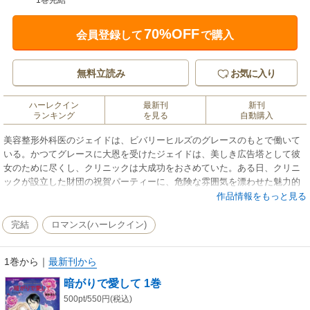
1巻完結
70%OFF
会員登録して
で購入
無料立読み
お気に入り
ハーレクイン
最新刊
新刊
ランキング
を見る
自動購入
美容整形外科医のジェイドは、ビバリーヒルズのグレースのもとで働いて
いる。かつてグレースに大恩を受けたジェイドは、美しき広告塔として彼
女のために尽くし、クリニックは大成功をおさめていた。ある日、クリニ
ックが設立した財団の祝賀パーティーに、危険な雰囲気を漂わせた魅力的
な男性が現れた。ギリシア系アメリカ人ルーカス・デマキス。誰もが知る
作品情報をもっと見る
造船王国の主だ。「ぼくのジュリエットは君だよ」…ルーカスは巧みにジ
ェイドを誘い、男性に不慣れなジェイドの欲望に火をつけた。ジェイドは
完結
ロマンス(ハーレクイン)
それが彼の仕掛けた罠とも知らずに…!?
1巻から
｜
最新刊から
暗がりで愛して 1巻
500pt/550円(税込)