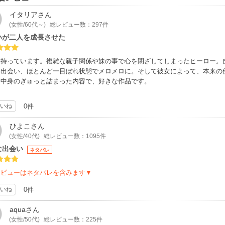
イタリア
さん
(女性/60代～)
総レビュー数：297件
いが二人を成長させた
を持っています。複雑な親子関係や妹の事で心を閉ざしてしまったヒーロー。
に出会い、ほとんど一目ぼれ状態でメロメロに。そして彼女によって、本来の
に中身のぎゅっと詰まった内容で、好きな作品です。
いね
0件
ひよこ
さん
(女性/40代)
総レビュー数：1095件
な出会い
ネタバレ
レビューはネタバレを含みます▼
いね
0件
aqua
さん
(女性/50代)
総レビュー数：225件