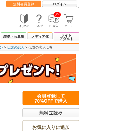
無料会員登録
ログイン
UP!
はじめて
ヘルプ
PT購入
カート
ライト
雑誌・写真集
メディア化
アダルト
ン
伝説の恋人
伝説の恋人 1巻
会員登録して
70%OFFで購入
お気に入りに追加