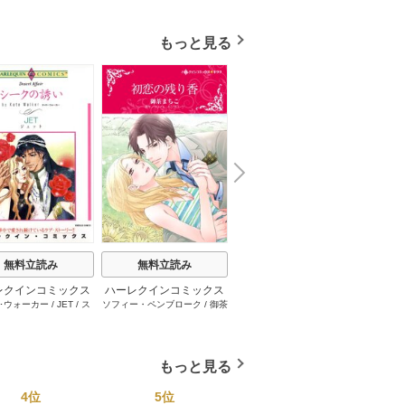
もっと見る
N
x
e
t
無料立読み
無料立読み
無料立読み
レクインコミックス
ハーレクインコミックス
ハーレクインコミックス
ハーレ
･ウォーカー
/
JET
/
ス
ソフィー・ペンブローク
/
御茶
サラ･モーガン
/
友井美穂
/
ケ
イヴォ
2026年 vol.1001
セット 2026年 vol.1062
セット 2026年 vol.1000
セット 
・スペンサー・ポール
/
まちこ
/
ジョー･リー
/
内田一
イ･ソープ
/
川崎ひろこ
/
オー
和
/
ミ
1巻
1巻
1巻
とみ
/
ロザリー･アッシ
奈
/
キャロル･モーティマー
/
ドラ･アダムス
/
黒田かすみ
本果林
/
ュ
/
雁えりか
雁えりか
/
エミリー･ローズ
/
一ノ関りん子
もっと見る
4位
5位
6位