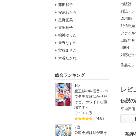
出版社
藤田和子
雑誌・レ
安武わたる
DL期限
星野正美
配信開始
東里桐子
ファイル
鳴神ゆった
出版年月
天野なすの
ISBN
曽祢まさこ
対応ビュ
米谷たかね
作品をシ
総合ランキング
1位
レビ
魔王城の料理番 ～コ
ワモテ魔族ばかりだ
伝説の
けど、ホワイトな職
場です～
平均評価
ワイエム系
（4.8）
2位
公爵令嬢は我が道を
高評