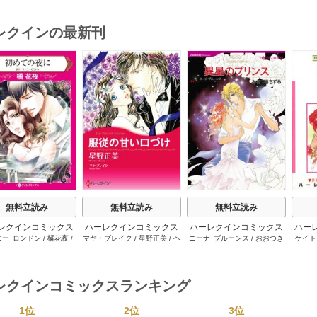
レクインの最新刊
s
無料立読み
無料立読み
無料立読み
レクインコミックス
ハーレクインコミックス
ハーレクインコミックス
ハー
ニー･ロンドン
/
橘花夜
/
マヤ・ブレイク
/
星野正美
/
ヘ
ニーナ･ブルーンス
/
おおつき
ケイト
2026年 vol.1064
セット 2026年 vol.1002
セット 2026年 vol.1063
セット 
ー･ライアンズ
/
花牟礼
レン･ブルックス
/
のわきねい
/
ちずる
/
レベッカ･ヨーク
/
稜
ーザン
1巻
1巻
1巻
サラ･モーガン
/
星合操
/
マーガレット･ウェイ
/
一重夕
敦水
/
ケイト･ハーディ
/
海野
津谷さ
･ウィール
/
津寺里可子
子
みつる
/
サラ･ウッド
/
流水凛
レクインコミックスランキング
子
1位
2位
3位