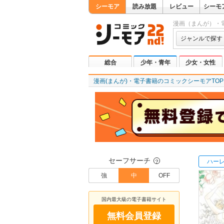
シーモア
読み放題
レビュー
シーモ
漫画（まんが）・
ジャンルで探す
総合
少年・青年
少女・女性
漫画(まんが)・電子書籍のコミックシーモアTOP
セーフサーチ
ハー
？
強
中
OFF
国内最大級の電子書籍サイト
無料会員登録