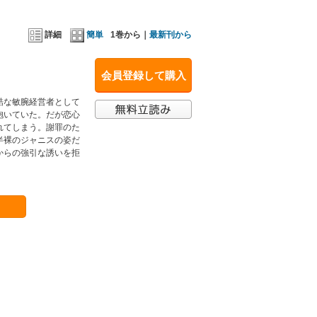
詳細
簡単
1巻から｜
最新刊から
会員登録して購入
酷な敏腕経営者として
抱いていた。だが恋心
れてしまう。謝罪のた
半裸のジャニスの姿だ
からの強引な誘いを拒