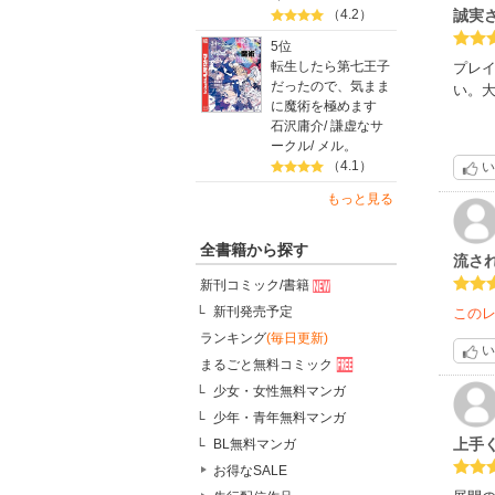
（4.2）
誠実
5位
転生したら第七王子
プレ
だったので、気まま
い。
に魔術を極めます
石沢庸介
/
謙虚なサ
ークル
/
メル。
（4.1）
い
もっと見る
全書籍から探す
流さ
新刊コミック/書籍
新刊発売予定
この
ランキング
(毎日更新)
い
まるごと無料コミック
少女・女性無料マンガ
少年・青年無料マンガ
上手
BL無料マンガ
お得なSALE