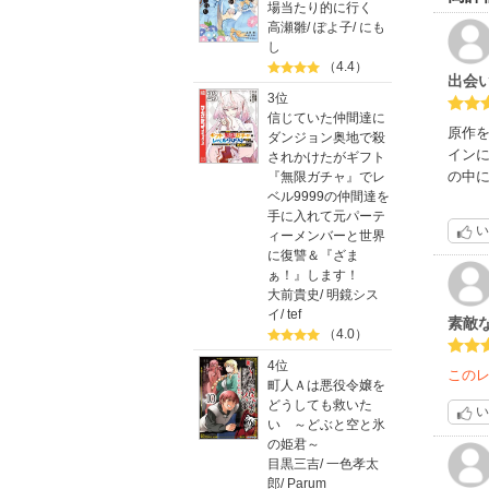
場当たり的に行く
高瀬雛
/
ぽよ子
/
にも
し
（4.4）
出会
3位
信じていた仲間達に
原作
ダンジョン奥地で殺
イン
されかけたがギフト
の中
『無限ガチャ』でレ
ベル9999の仲間達を
手に入れて元パーテ
い
ィーメンバーと世界
に復讐＆『ざま
ぁ！』します！
大前貴史
/
明鏡シス
イ
/
tef
素敵
（4.0）
4位
この
町人Ａは悪役令嬢を
どうしても救いた
い
い ～どぶと空と氷
の姫君～
目黒三吉
/
一色孝太
郎
/
Parum