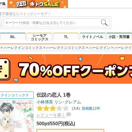
ア島
電子書籍ならコミックシーモア！
シーモア
BL
TL
ライトノベル
小説・実用書
コミックス
ハーレクインコミックス
ハーレクインコミックス
ハーレクイン
ハーレクイ
伝説の恋人 1巻
レクインコミックス
小林博美
リン･グレアム
（3.4）
投稿数12件
レビューを書く
500pt/550円(税込)