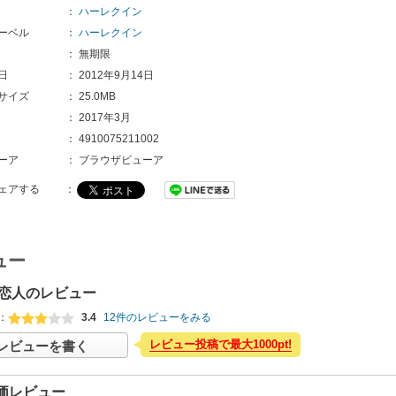
：
ハーレクイン
ーベル
：
ハーレクイン
：
無期限
日
：
2012年9月14日
サイズ
：
25.0MB
：
2017年3月
：
4910075211002
ーア
：
ブラウザビューア
ェアする
：
ュー
恋人のレビュー
：
3.4
12件のレビューをみる
レビュー投稿で最大1000pt!
レビューを書く
価レビュー