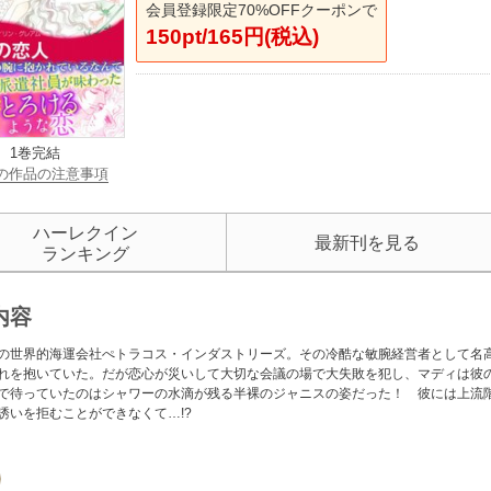
会員登録限定70%OFFクーポンで
150pt/165円(税込)
1巻完結
の作品の注意事項
ハーレクイン
最新刊を見る
ランキング
内容
の世界的海運会社ぺトラコス・インダストリーズ。その冷酷な敏腕経営者として名
れを抱いていた。だが恋心が災いして大切な会議の場で大失敗を犯し、マディは彼
で待っていたのはシャワーの水滴が残る半裸のジャニスの姿だった！ 彼には上流
誘いを拒むことができなくて…!?