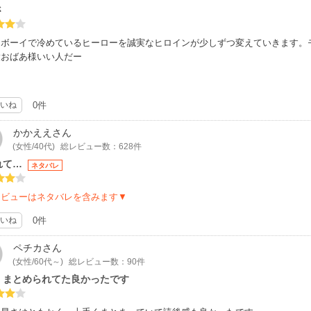
さ
イボーイで冷めているヒーローを誠実なヒロインが少しずつ変えていきます。
大おばあ様いい人だー
いね
0件
かかええ
さん
(女性/40代)
総レビュー数：628件
れて…
ネタバレ
レビューはネタバレを含みます▼
いね
0件
ペチカ
さん
(女性/60代～)
総レビュー数：90件
くまとめられてた良かったです