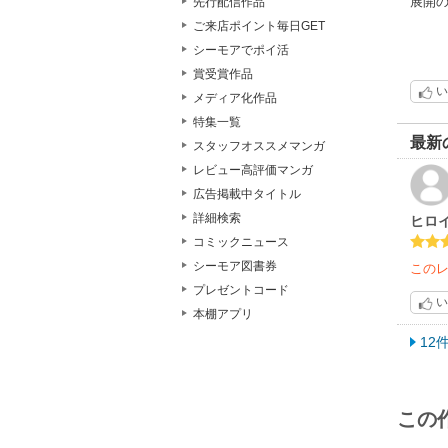
展開
先行配信作品
ご来店ポイント毎日GET
シーモアでポイ活
賞受賞作品
い
メディア化作品
特集一覧
最新
スタッフオススメマンガ
レビュー高評価マンガ
広告掲載中タイトル
詳細検索
ヒロ
コミックニュース
シーモア図書券
この
プレゼントコード
い
本棚アプリ
12
この