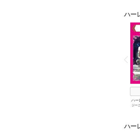
ハー
o
v
P
r
e
i
u
ハー
ジー
セット 
メアリ
サキ
/
アン
ハー