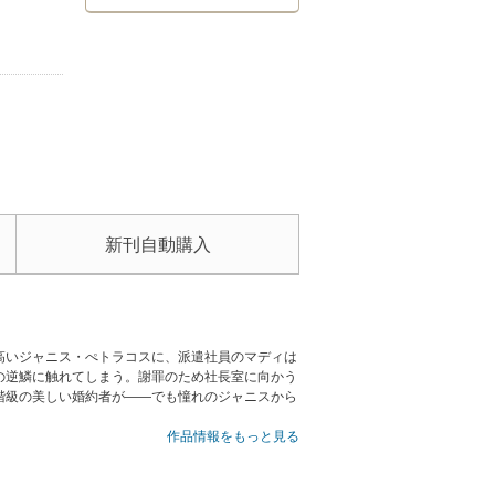
新刊自動購入
高いジャニス・ぺトラコスに、派遣社員のマディは
の逆鱗に触れてしまう。謝罪のため社長室に向かう
階級の美しい婚約者が――でも憧れのジャニスから
作品情報をもっと見る