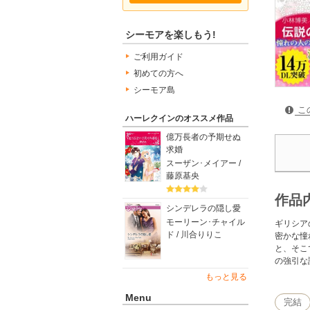
シーモアを楽しもう!
ご利用ガイド
初めての方へ
シーモア島
こ
ハーレクインのオススメ作品
億万長者の予期せぬ
求婚
スーザン･メイアー /
藤原基央
作品
シンデレラの隠し愛
モーリーン･チャイル
ギリシア
ド / 川合りりこ
密かな憧
と、そこ
の強引な
もっと見る
Menu
完結