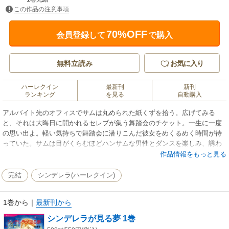
この作品の注意事項
70%OFF
会員登録して
で購入
無料立読み
お気に入り
ハーレクイン
最新刊
新刊
ランキング
を見る
自動購入
アルバイト先のオフィスでサムは丸められた紙くずを拾う。広げてみる
と、それは大晦日に開かれるセレブが集う舞踏会のチケット。一生に一度
の思い出よ。軽い気持ちで舞踏会に潜りこんだ彼女をめくるめく時間が待
っていた。サムは目がくらむほどハンサムな男性とダンスを楽しみ、誘わ
れるまま夢見心地で彼の口づけに応えてしまう。だが、相手はなんとチケ
作品情報をもっと見る
ットの本当のもち主、仕事先の大企業のＣＥＯ、マック・マカレニーで!?
完結
シンデレラ(ハーレクイン)
1巻から
｜
最新刊から
シンデレラが見る夢 1巻