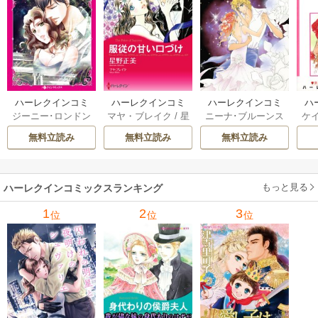
ハーレクインコミ
ハーレクインコミ
ハーレクインコミ
ハ
ジーニー･ロンドン
マヤ・ブレイク
/
星
ニーナ･ブルーンス
ケ
ックス セット 202
ックス セット 202
ックス セット 202
ック
/
橘花夜
/
メアリ
野正美
/
ヘレン･ブ
/
おおつきちずる
/
/
J
6年 vol.1064 1巻
6年 vol.1002 1巻
6年 vol.1063 1巻
6年
無料立読み
無料立読み
無料立読み
ー･ライアンズ
/
花
ルックス
/
のわきね
レベッカ･ヨーク
/
ス
牟礼サキ
/
サラ･モ
い
/
マーガレット･
稜敦水
/
ケイト･ハ
ル
ーガン
/
星合操
/
ア
ウェイ
/
一重夕子
ーディ
/
海野みつる
ザ
ン･ウィール
/
津寺
/
サラ･ウッド
もっと見る
/
流
ハーレクインコミックスランキング
里可子
水凛子
1
2
3
位
位
位