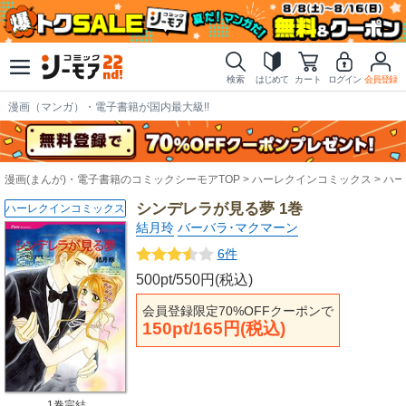
検索
はじめて
カート
ログイン
会員登録
漫画（マンガ）・電子書籍が国内最大級!!
漫画(まんが)・電子書籍のコミックシーモアTOP
ハーレクインコミックス
ハー
シンデレラが見る夢 1巻
ハーレクインコミックス
結月玲
バーバラ･マクマーン
6件
500pt/550円(税込)
会員登録限定70%OFFクーポンで
150pt/165円(税込)
1巻完結