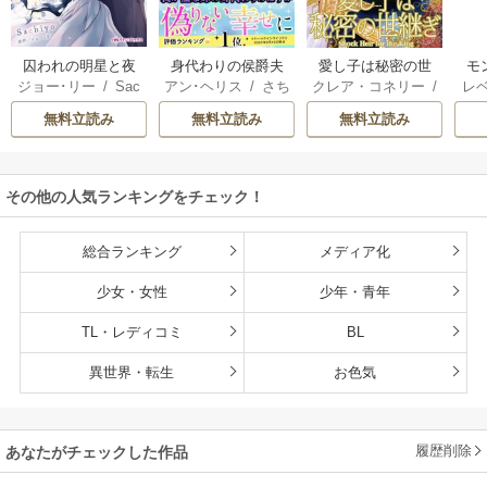
囚われの明星と夜
身代わりの侯爵夫
愛し子は秘密の世
モ
ジョー･リー
/
Sac
アン･ヘリス
/
さち
クレア・コネリー
/
レ
明けのシュヴァリ
人
継ぎ
結婚
hiyo
みりほ
津寺里可子
ー
エ
無料立読み
無料立読み
無料立読み
その他の人気ランキングをチェック！
総合ランキング
メディア化
少女・女性
少年・青年
TL・レディコミ
BL
異世界・転生
お色気
履歴削除
あなたがチェックした作品