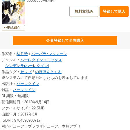
500pt/550円(税込)
無料立読み
登録して購入
作品紹介
会員登録して全巻購入
作家名：
結月玲
/
バーバラ･マクマーン
ジャンル：
ハーレクインコミックス
シンデレラ(ハーレクイン)
作品タグ：
セレブ
/
のほほんとする
※システムにて自動抽出したものを表示しています
出版社：
ハーレクイン
雑誌：
ハーレクイン
DL期限：無期限
配信開始日：2012年9月14日
ファイルサイズ：22.5MB
出版年月：2017年3月
ISBN：9784596980717
対応ビューア：ブラウザビューア、本棚アプリ