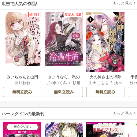
もっと見る
広告で人気の作品!
値下げ
立読み増量
みいちゃんと山田
さようなら、私の
火の神さまの掃除
千
亜月ねね
片桐いくみ
/
頼爾
山田こもも
/
浅木
枝
さん
冷遇生活 ～パーテ
人ですが、いつの
国
伊都
/
SNC
AK
ィーで声をかけて
間にか花嫁として
皇
無料立読み
無料立読み
無料立読み
きたのがヤバい男
溺愛されています
溺
だった件
もっと見る
ハーレクインの最新刊