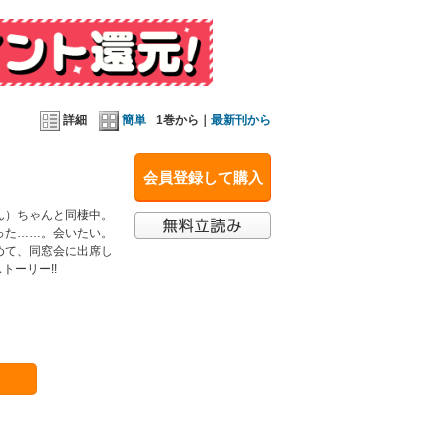
詳細
簡単
1巻から｜
最新刊から
会員登録して購入
ん）ちゃんと同棲中。
った……。会いたい。
めて、同窓会に出席し
トーリー!!