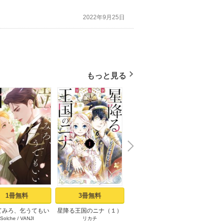
2022年9月25日
もっと見る
N
x
e
t
1冊無料
3冊無料
17冊無料
てみろ、乞うてもい
星降る王国のニナ（１）
コータロー君は嘘つき
花野
Solche
/
VANJI
リカチ
緒之
い １
【タテヨミ】 1 テレパス