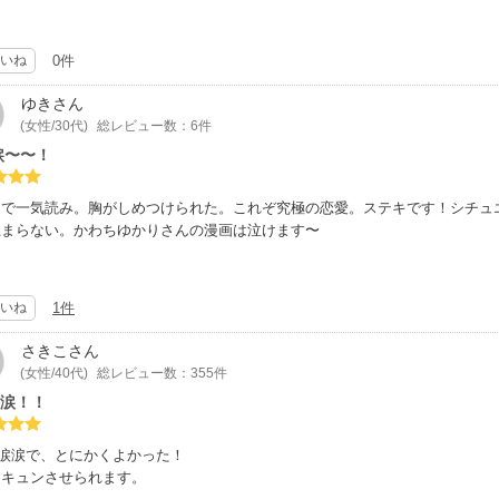
いね
0件
ゆき
さん
(女性/30代)
総レビュー数：6件
涙〜〜！
まで一気読み。胸がしめつけられた。これぞ究極の恋愛。ステキです！シチュ
止まらない。かわちゆかりさんの漫画は泣けます〜
いね
1件
さきこ
さん
(女性/40代)
総レビュー数：355件
&涙！！
&涙涙で、とにかくよかった！
ンキュンさせられます。