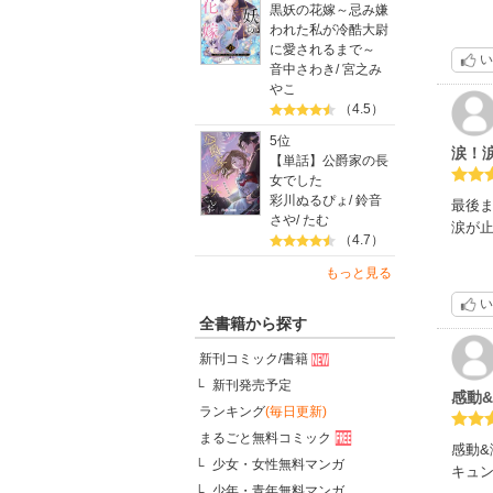
黒妖の花嫁～忌み嫌
われた私が冷酷大尉
に愛されるまで～
い
音中さわき
/
宮之み
やこ
（4.5）
5位
涙！
【単話】公爵家の長
女でした
彩川ぬるぴょ
/
鈴音
最後
さや
/
たむ
涙が
（4.7）
もっと見る
い
全書籍から探す
新刊コミック/書籍
新刊発売予定
感動
ランキング
(毎日更新)
まるごと無料コミック
感動
少女・女性無料マンガ
キュ
少年・青年無料マンガ