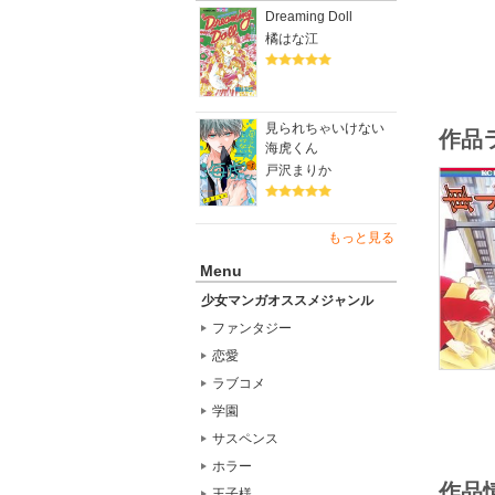
Dreaming Doll
橘はな江
見られちゃいけない
作品
海虎くん
戸沢まりか
もっと見る
Menu
少女マンガオススメジャンル
ファンタジー
恋愛
ラブコメ
学園
サスペンス
ホラー
作品
王子様