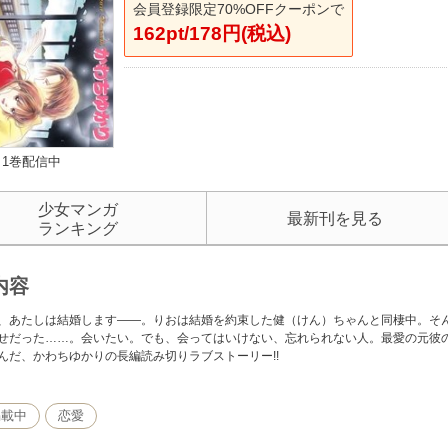
会員登録限定70%OFFクーポンで
162pt/178円(税込)
1巻配信中
少女マンガ
最新刊を見る
ランキング
内容
、あたしは結婚します――。りおは結婚を約束した健（けん）ちゃんと同棲中。そ
せだった……。会いたい。でも、会ってはいけない、忘れられない人。最愛の元彼
んだ、かわちゆかりの長編読み切りラブストーリー!!
掲載中
恋愛