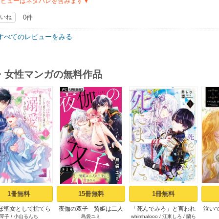
レビューはネタバレを含みます▼
いね
0件
すべてのレビューをみる
・女性マンガの無料作品
s
1冊無料
15冊無料
1冊無料
ぽ聖女として捨てら
夜伽の双子―贄姫は二人
「死んでみろ」と言われ
泣い
琴子
/
小山るんち
島袋ユミ
whimhalooo
/
江東しろ
/
蘭ら
はずが、嫁ぎ先の皇
の王子に愛される―【マ
たので死にました。 1