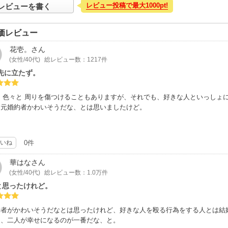
レビュー投稿で最大1000pt!
レビューを書く
価レビュー
花壱。
さん
(女性/40代)
総レビュー数：1217件
 先に立たず。
 色々と 周りを傷つけることもありますが、それでも、好きな人といっしょに
、元婚約者かわいそうだな、とは思いましたけど。
いね
0件
華はな
さん
(女性/40代)
総レビュー数：1.0万件
と思ったけれど。
約者がかわいそうだなとは思ったけれど、好きな人を殴る行為をする人とは結
は、二人が幸せになるのが一番だな、と。