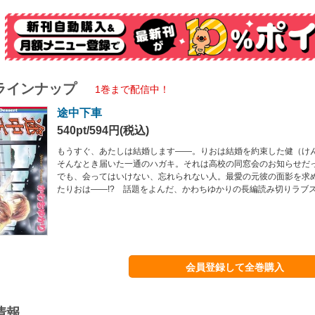
ラインナップ
1巻まで配信中！
途中下車
540pt/594円(税込)
もうすぐ、あたしは結婚します――。りおは結婚を約束した健（け
そんなとき届いた一通のハガキ。それは高校の同窓会のお知らせだ
でも、会ってはいけない、忘れられない人。最愛の元彼の面影を求
たりおは――!? 話題をよんだ、かわちゆかりの長編読み切りラブス
会員登録して全巻購入
情報