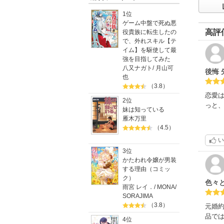
1位
ゲーム中盤で死ぬ悪
高評
役貴族に転生したの
で、外れスキル【テ
イム】を駆使して最
強を目指してみた
八又ナガト
/
月山可
後悔
也
（3.8）
恋愛は
2位
っと
妹は知っている
雁木万里
（4.5）
い
3位
かたわれ令嬢が男装
する理由（コミッ
ク）
色々
雨宮 レイ．
/
MONA
/
SORAJIMA
（3.8）
元婚
品で
4位