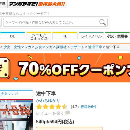
ア島
電子書籍ならコミックシーモア！
シーモア
BL
TL
ライトノベル
小説・実用書
コミックス
少女・女性マンガ
少女マンガ
講談社
デザート
途中下車
途中下車
途中下車
少女マンガ
かわちゆかり
（4.7）
投稿数6件
レビューを書く
540pt/594円(税込)