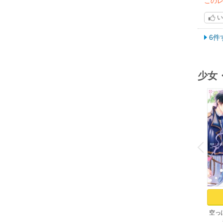
この
い
6件
少女
o
v
P
r
e
i
u
空っ
れた