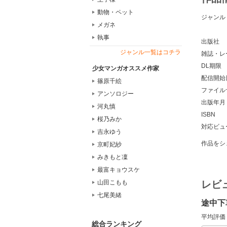
動物・ペット
ジャンル
メガネ
執事
出版社
ジャンル一覧はコチラ
雑誌・レ
DL期限
少女マンガオススメ作家
配信開始
篠原千絵
ファイル
アンソロジー
出版年月
河丸慎
ISBN
桜乃みか
対応ビュ
吉永ゆう
作品をシ
京町妃紗
みきもと凜
最富キョウスケ
レビ
山田こもも
七尾美緒
途中下
平均評価
総合ランキング