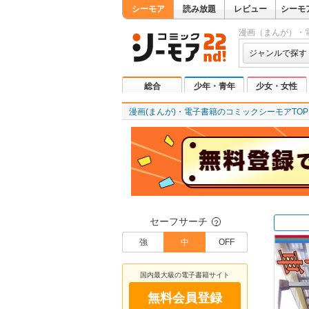
シーモア
読み放題
レビュー
シーモ
漫画（まんが）・
ジャンルで探す
総合
少年・青年
少女・女性
漫画(まんが)・電子書籍のコミックシーモアTOP
セーフサーチ
？
強
中
OFF
国内最大級の電子書籍サイト
無料会員登録