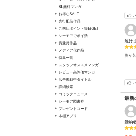
BL無料マンガ
お得なSALE
い
先行配信作品
ご来店ポイント毎日GET
シーモアでポイ活
泣け
賞受賞作品
メディア化作品
胸が
特集一覧
スタッフオススメマンガ
レビュー高評価マンガ
広告掲載中タイトル
い
詳細検索
コミックニュース
最新
シーモア図書券
プレゼントコード
本棚アプリ
婚約