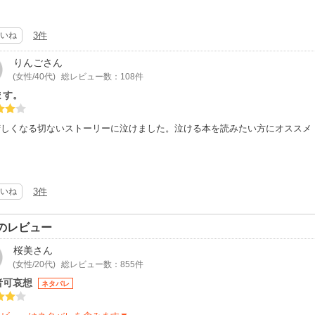
いね
3件
りんご
さん
(女性/40代)
総レビュー数：108件
ます。
苦しくなる切ないストーリーに泣けました。泣ける本を読みたい方にオススメ
いね
3件
のレビュー
桜美
さん
(女性/20代)
総レビュー数：855件
者可哀想
ネタバレ