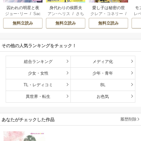
囚われの明星と夜
身代わりの侯爵夫
愛し子は秘密の世
モ
ジョー･リー
/
Sac
アン･ヘリス
/
さち
クレア・コネリー
/
レ
明けのシュヴァリ
人
継ぎ
結婚
hiyo
みりほ
津寺里可子
ー
エ
無料立読み
無料立読み
無料立読み
その他の人気ランキングをチェック！
総合ランキング
メディア化
少女・女性
少年・青年
TL・レディコミ
BL
異世界・転生
お色気
履歴削除
あなたがチェックした作品