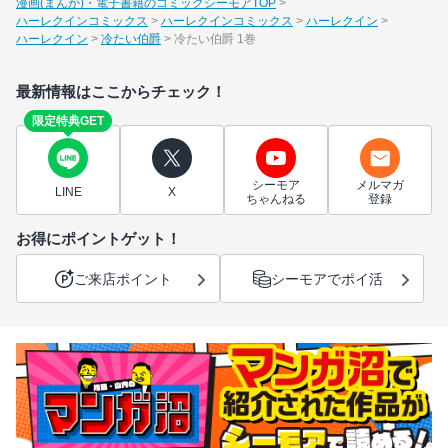
漫画(まんが)・電子書籍のコミックシーモアTOP
ハーレクインコミックス
ハーレクインコミックス
ハーレクイン
ハーレクイン
冷たい伯爵
冷たい伯爵 1巻
最新情報はここからチェック！
限定特典GET
シーモア
メルマガ
LINE
X
ちゃんねる
登録
お得にポイントゲット！
ご来店ポイント
シーモアでポイ活