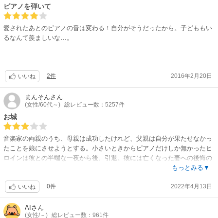
ピアノを弾いて
愛されたあとのピアノの音は変わる！自分がそうだったから。子どももい
るなんて羨ましいな…。
2件
2016年2月20日
いいね
まんそん
さん
(女性/60代～)
総レビュー数：5257件
お城
音楽家の両親のうち、母親は成功したけれど、父親は自分が果たせなかっ
たことを娘にさせようとする。小さいときからピアノだけしか無かったヒ
ロインは彼との半端な一夜から後、引退。彼には亡くなった妻への後悔の
ねんがあり、、、誰も悪くは無かった。気付いて前向きに歩き出して
もっとみる▼
0件
2022年4月13日
いいね
AI
さん
(女性/－)
総レビュー数：961件