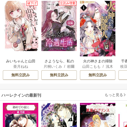
値下げ
立読み増量
みいちゃんと山田
さようなら、私の
火の神さまの掃除
千
亜月ねね
片桐いくみ
/
頼爾
山田こもも
/
浅木
枝
さん
冷遇生活 ～パーテ
人ですが、いつの
国
伊都
/
SNC
AK
ィーで声をかけて
間にか花嫁として
皇
無料立読み
無料立読み
無料立読み
きたのがヤバい男
溺愛されています
溺
だった件
もっと見る
ハーレクインの最新刊