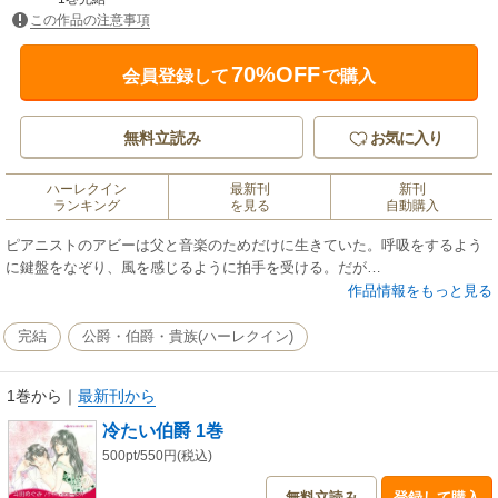
この作品の注意事項
70%OFF
会員登録して
で購入
無料立読み
お気に入り
ハーレクイン
最新刊
新刊
ランキング
を見る
自動購入
ピアニストのアビーは父と音楽のためだけに生きていた。呼吸をするよう
に鍵盤をなぞり、風を感じるように拍手を受ける。だが…
作品情報をもっと見る
完結
公爵・伯爵・貴族(ハーレクイン)
1巻から
｜
最新刊から
冷たい伯爵 1巻
500pt/550円(税込)
無料立読み
登録して購入