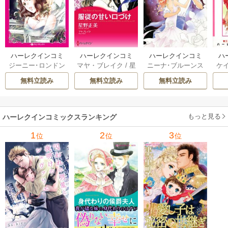
ハーレクインコミ
ハーレクインコミ
ハーレクインコミ
ハ
ジーニー･ロンドン
マヤ・ブレイク
/
星
ニーナ･ブルーンス
ケ
ックス セット 202
ックス セット 202
ックス セット 202
ック
/
橘花夜
/
メアリ
野正美
/
ヘレン･ブ
/
おおつきちずる
/
/
J
6年 vol.1064 1巻
6年 vol.1002 1巻
6年 vol.1063 1巻
6年
無料立読み
無料立読み
無料立読み
ー･ライアンズ
/
花
ルックス
/
のわきね
レベッカ･ヨーク
/
ス
牟礼サキ
/
サラ･モ
い
/
マーガレット･
稜敦水
/
ケイト･ハ
ル
ーガン
/
星合操
/
ア
ウェイ
/
一重夕子
ーディ
/
海野みつる
ザ
ン･ウィール
/
津寺
/
サラ･ウッド
もっと見る
/
流
ハーレクインコミックスランキング
里可子
水凛子
1
2
3
位
位
位