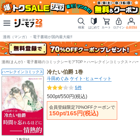
検索
はじめて
カート
ログイン
会員登録
漫画（マンガ）・電子書籍が国内最大級!!
漫画(まんが)・電子書籍のコミックシーモアTOP
ハーレクインコミックス
ハー
冷たい伯爵 1巻
ハーレクインコミックス
斗田めぐみ
ケイト･ヒューイット
5件
500pt/550円(税込)
会員登録限定70%OFFクーポンで
150pt/165円(税込)
1巻完結