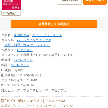
作品紹介
会員登録して全巻購入
作家名：
斗田めぐみ
/
ケイト･ヒューイット
ジャンル：
ハーレクインコミックス
公爵・伯爵・貴族(ハーレクイン)
作品タグ：
ピアニスト
※システムにて自動抽出したものを表示しています
出版社：
ハーレクイン
雑誌：
ハーレクイン
DL期限：無期限
配信開始日：2012年8月28日
ファイルサイズ：21.1MB
ISBN：4910075210814
対応ビューア：ブラウザビューア、本棚アプリ
｢アプリで読む｣にはアプリをインストール!
本棚アプリを
こちら
からインストールしてください