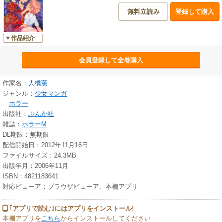
無料立読み
登録して購入
作品紹介
会員登録して全巻購入
作家名：
大橋薫
ジャンル：
少女マンガ
ホラー
出版社：
ぶんか社
雑誌：
ホラーM
DL期限：無期限
配信開始日：2012年11月16日
ファイルサイズ：24.3MB
出版年月：2006年11月
ISBN：4821183641
対応ビューア：ブラウザビューア、本棚アプリ
｢アプリで読む｣にはアプリをインストール!
本棚アプリを
こちら
からインストールしてください