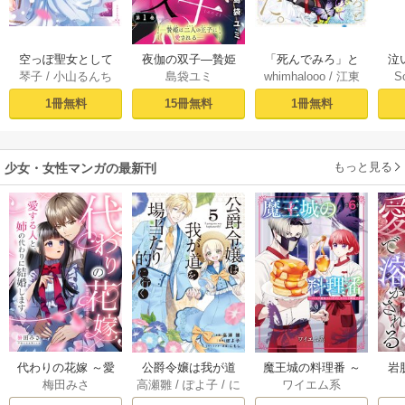
空っぽ聖女として
夜伽の双子―贄姫
「死んでみろ」と
泣
琴子
/
小山るんち
島袋ユミ
whimhalooo
/
江東
S
捨てられたはず
は二人の王子に愛
言われたので死に
しろ
/
蘭らむ
が、嫁ぎ先の皇帝
される―【マイク
ました。 1
1冊無料
15冊無料
1冊無料
陛下に溺愛されて
ロ】 1
います 1【コミック
シーモア限定版】
もっと見る
少女・女性マンガの最新刊
代わりの花嫁 ～愛
公爵令嬢は我が道
魔王城の料理番 ～
岩
梅田みさ
高瀬雛
/
ぽよ子
/
に
ワイエム系
する人と、姉の代
を場当たり的に行
コワモテ魔族ばか
溶
もし
わりに結婚します
く 5巻
りだけど、ホワイ