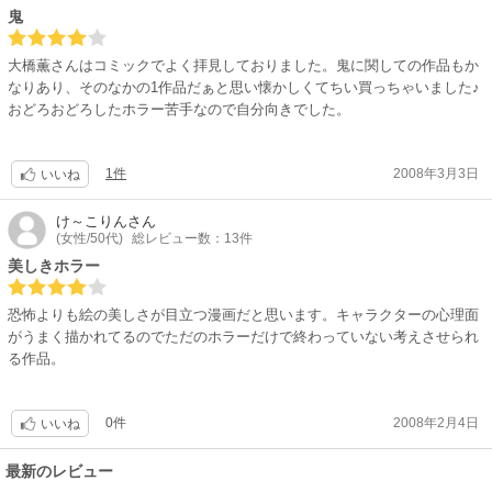
鬼
大橋薫さんはコミックでよく拝見しておりました。鬼に関しての作品もか
なりあり、そのなかの1作品だぁと思い懐かしくてちい買っちゃいました♪
おどろおどろしたホラー苦手なので自分向きでした。
1件
2008年3月3日
いいね
け～こりん
さん
(女性/50代)
総レビュー数：13件
美しきホラー
恐怖よりも絵の美しさが目立つ漫画だと思います。キャラクターの心理面
がうまく描かれてるのでただのホラーだけで終わっていない考えさせられ
る作品。
0件
2008年2月4日
いいね
最新のレビュー