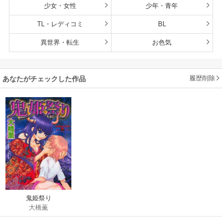
少女・女性
少年・青年
TL・レディコミ
BL
異世界・転生
お色気
履歴削除
あなたがチェックした作品
鬼姫祭り
大橋薫