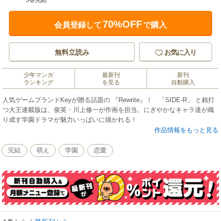
5巻完結
70%OFF
会員登録して
で購入
無料立読み
お気に入り
少年マンガ
最新刊
新刊
ランキング
を見る
自動購入
人気ゲームブランドKeyが贈る話題の 『Rewrite』！ 「SIDE-R」 と銘打
つ大王連載版は、俊英・川上修一が作画を担当。にぎやかなキャラ達が織
り成す学園ドラマが魅力いっぱいに描かれる！
作品情報をもっと見る
完結
萌え
学園
恋愛