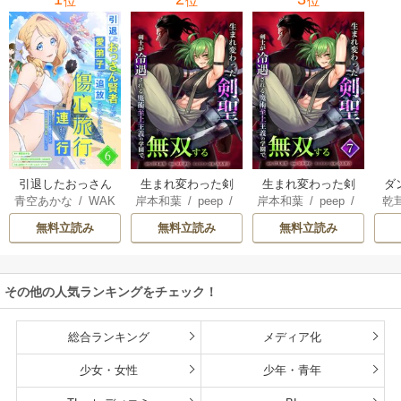
位
位
位
復讐＆『ざま
ぁ！』します！
引退したおっさん
生まれ変わった剣
生まれ変わった剣
ダ
青空あかな
/
WAK
岸本和葉
/
peep
/
岸本和葉
/
peep
/
乾
賢者だが愛弟子が
聖、剣士が冷遇さ
聖、剣士が冷遇さ
込
ANA KURAGUCHI
染野静也
/
桑島黎
染野静也
/
桑島黎
庫
追放されてきたの
れる魔術至上主義
れる魔術至上主義
救
無料立読み
無料立読み
無料立読み
/
pallet
/
アイラ
音
/
taskey STUDI
音
/
taskey STUDI
ン
で傷心旅行に連れ
の学園で無双する
の学園で無双する
は
ボ
/
こなせ
/
book
O
O
て行く ～スローラ
【単行本版】
な
listaSTUDIO
イフな旅のつもり
その他の人気ランキングをチェック！
が、なぜか世界最
強の師弟になって
いた～【単行本
総合ランキング
メディア化
版】
少女・女性
少年・青年