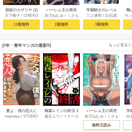
脱獄のカザリヤ (1)
ハーレム王の異世
学園騎士のレベル
醜
天下雌子
/
CHIEKO
灰刃ねむみ
/
くさも
三上康明
/
白石識
サ
界プレス漫遊記 ～
アップ！レベル100
同
ち
最強無双のおじさ
0超えの転生者、落
皇
11冊無料
2冊無料
3冊無料
んはあらゆる種族
ちこぼれクラスに
喪
を嫁にする～（コ
入学。そして、
ミック） 1巻
（コミック） ： 1
もっと見る
少年・青年マンガの最新刊
妻よ、僕の恋人に
梅森レイジの終活 1
ハーレム王の異世
学
mamaya
/
STUDIO
蔵石ユウ
/
イナベカ
灰刃ねむみ
/
くさも
白
なってくれません
3巻
界プレス漫遊記 ～
アッ
ZOON
ズ
/
STUDIO ZOON
ち
か？ 21巻
最強無双のおじさ
0
無料立読み
んはあらゆる種族
ち