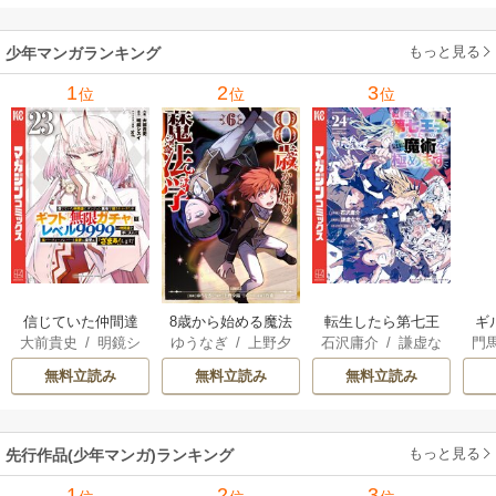
を嫁にする～（コ
ミック） 6巻
（
もっと見る
少年マンガランキング
1
2
3
位
位
位
信じていた仲間達
8歳から始める魔法
転生したら第七王
ギ
大前貴史
/
明鏡シ
ゆうなぎ
/
上野夕
石沢庸介
/
謙虚な
門
にダンジョン奥地
学
子だったので、気
スイ
/
tef
陽
/
乃希
サークル
/
メル。
で殺されかけたが
ままに魔術を極め
無料立読み
無料立読み
無料立読み
ギフト『無限ガチ
ます
ャ』でレベル9999
の仲間達を手に入
もっと見る
先行作品(少年マンガ)ランキング
れて元パーティー
メンバーと世界に
1
2
3