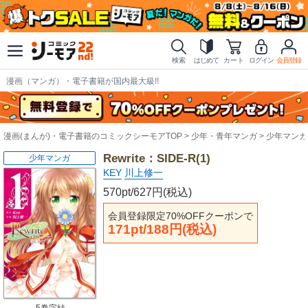
検索
はじめて
カート
ログイン
会員登録
漫画（マンガ）・電子書籍が国内最大級!!
漫画(まんが)・電子書籍のコミックシーモアTOP
少年・青年マンガ
少年マンガ
Rewrite：SIDE-R(1)
少年マンガ
KEY
川上修一
570pt/627円(税込)
会員登録限定70%OFFクーポンで
171pt/188円(税込)