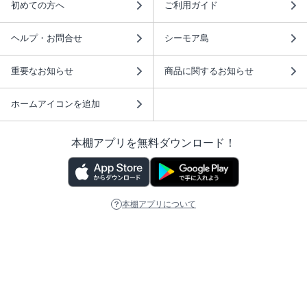
初めての方へ
ご利用ガイド
ヘルプ・お問合せ
シーモア島
重要なお知らせ
商品に関するお知らせ
ホームアイコンを追加
本棚アプリを無料ダウンロード！
本棚アプリについて
このサイトについて
推奨環境
利用規約
ISBN検索
プライバシーポリシー
情報セキュリティーポリシー
特定商取引法に基づく表示
安心してお使いいただくために
ABJマークは、この電子書店・電子書籍配信サービスが、 著作権者からコンテ
ンツ使用許諾を得た正規版配信サービスであることを示す登録商標（登録番号
第6091713号）です。 詳しくは［ABJマーク］または［電子出版制作・流通協
議会］で検索してください。