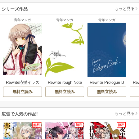
もっと見る
シリーズ作品
青年マンガ
青年マンガ
青年マンガ
Rewrite応援イラス
Rewrite rough Note
Rewrite Prologue B
Rew
トコレクション
ook
無料立読み
無料立読み
無料立読み
もっと見る
広告で人気の作品!
無料
無料
無料