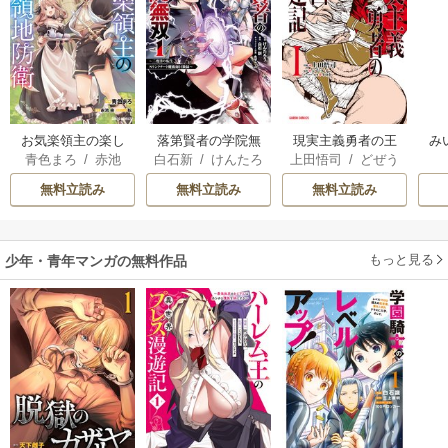
お気楽領主の楽し
落第賢者の学院無
現実主義勇者の王
み
青色まろ
/
赤池
白石新
/
けんたろ
上田悟司
/
どぜう
い領地防衛
双 ～二度目の転
国再建記
宗
/
転
う
/
魚デニム
丸
/
冬ゆき
生、Sランクチート
無料立読み
無料立読み
無料立読み
魔術師冒険録～
もっと見る
少年・青年マンガの無料作品