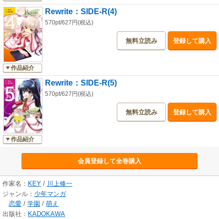
Rewrite：SIDE-R(4)
570pt/627円(税込)
無料立読み
登録して購入
作品紹介
Rewrite：SIDE-R(5)
570pt/627円(税込)
無料立読み
登録して購入
作品紹介
会員登録して全巻購入
作家名：
KEY
/
川上修一
ジャンル：
少年マンガ
恋愛
/
学園
/
萌え
出版社：
KADOKAWA