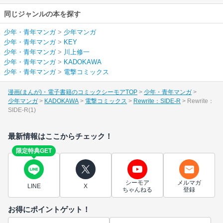
同じジャンルの本を探す
少年・青年マンガ
>
少年マンガ
少年・青年マンガ
>
KEY
少年・青年マンガ
>
川上修一
少年・青年マンガ
>
KADOKAWA
少年・青年マンガ
>
電撃コミックス
漫画(まんが)・電子書籍のコミックシーモアTOP
少年・青年マンガ
少年マンガ
KADOKAWA
電撃コミックス
Rewrite：SIDE-R
Rewrite：
SIDE-R(1)
最新情報はここからチェック！
限定特典GET
シーモア
メルマガ
LINE
X
ちゃんねる
登録
お得にポイントゲット！