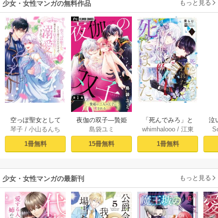
もっと見る
少女・女性マンガの無料作品
空っぽ聖女として
夜伽の双子―贄姫
「死んでみろ」と
泣
琴子
/
小山るんち
島袋ユミ
whimhalooo
/
江東
S
捨てられたはず
は二人の王子に愛
言われたので死に
しろ
/
蘭らむ
が、嫁ぎ先の皇帝
される―【マイク
ました。 1
1冊無料
15冊無料
1冊無料
陛下に溺愛されて
ロ】 1
います 1【コミック
シーモア限定版】
もっと見る
少女・女性マンガの最新刊