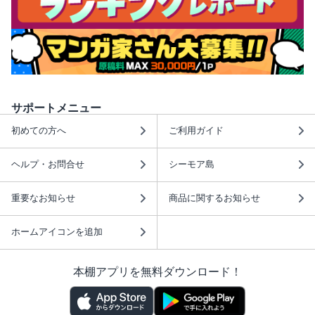
サポートメニュー
初めての方へ
ご利用ガイド
ヘルプ・お問合せ
シーモア島
重要なお知らせ
商品に関するお知らせ
ホームアイコンを追加
本棚アプリを無料ダウンロード！