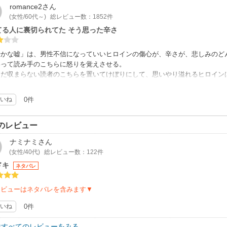
romance2
さん
(女性/60代～)
総レビュー数：1852件
てる人に裏切られてた そう思った辛さ
やかな嘘」は、男性不信になっていいヒロインの傷心が、辛さが、悲しみのど
わって読み手のこちらに怒りを覚えさせる。
まだ収まらない読者のこちらを置いてけぼりにして、思いやり溢れるヒロイン
、閉ざした心を再び開いてしまう。
の舌足らずのような甘えを排除するには、彼の行動の背景への読み手の理解を
いね
0件
出すべきだったように思う。
にしても、メディアのフラッシュの放列に気づかないなんて、隠しカメラでも
翠色の裏切り」は、筋立ては前半の「華やかな嘘」より遥かに練られているの
のレビュー
められても仕方がない為に、実はそうではなかったと、いくらあとから辻褄合
ナミナミ
さん
ヒロインを罪人にしたくなかった作り手の意図が働いているとしか見えない。
(女性/40代)
総レビュー数：122件
出来ない、とある事情が背後にあって、したくないことをさせられる、そんな
ドキ
はないが、このドラマもヒロインの哀しい事情が終始匂わされ、理解できなく
ネタバレ
つい行けなかった点は、国王の登場の仕方や振る舞いの軽々しさ。狂言回しと
く不信感を煽るうっとおしさ。しっかりレポートする調査機関が付いていなが
レビューはネタバレを含みます▼
るのか解らない。他の登場人物たちが出てきてもキープレーヤー感はない。そ
見えることはない。結局メイン二人以外の誰もが何となく居てストーリーが進
いね
0件
品ともに、アラブやロイヤルファミリーみたいなところを扱っているはずなの
件すべてのレビューをみる