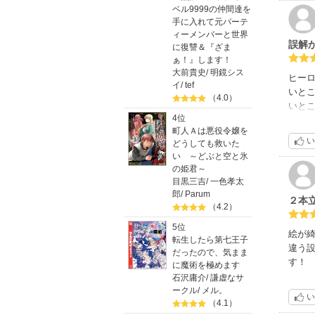
ベル9999の仲間達を
手に入れて元パーテ
ィーメンバーと世界
誤解
に復讐＆『ざま
ぁ！』します！
大前貴史
/
明鏡シス
ヒー
イ
/
tef
いと
（4.0）
いと
4位
そん
町人Ａは悪役令嬢を
2作品
い
どうしても救いた
い ～どぶと空と氷
の姫君～
目黒三吉
/
一色孝太
郎
/
Parum
２本
（4.2）
5位
絵が
転生したら第七王子
違う
だったので、気まま
す！
に魔術を極めます
石沢庸介
/
謙虚なサ
ークル
/
メル。
い
（4.1）