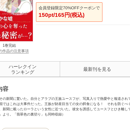
会員登録限定70%OFFクーポンで
150pt/165円(税込)
1巻完結
の作品の注意事項
ハーレクイン
最新刊を見る
ランキング
内容
その新聞に驚いた。自分とアラブの王族ユースフが、写真入りで熱愛中と報道され
国ではこれは大事件だった。王族が財産目当ての女の餌食になる！ それを防ぐべ
、新聞に載ったローラという女性に近づいた。彼女を誘惑してユースフとひき離し
」より。「翡翠色の裏切り」も同時収録）