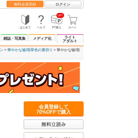
無料会員登録
ログイン
UP!
はじめて
ヘルプ
PT購入
カート
ライト
雑誌・写真集
メディア化
アダルト
ン
華やかな嘘/翡翠色の裏切り
華やかな嘘/翡
会員登録して
70%OFFで購入