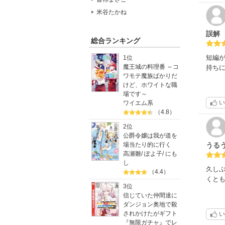
米谷たかね
誤解
総合ランキング
短編
1位
魔王城の料理番 ～コ
持ち
ワモテ魔族ばかりだ
けど、ホワイトな職
場です～
い
ワイエム系
（4.8）
2位
公爵令嬢は我が道を
うる
場当たり的に行く
高瀬雛
/
ぽよ子
/
にも
し
久し
（4.4）
くと
3位
信じていた仲間達に
ダンジョン奥地で殺
されかけたがギフト
い
『無限ガチャ』でレ