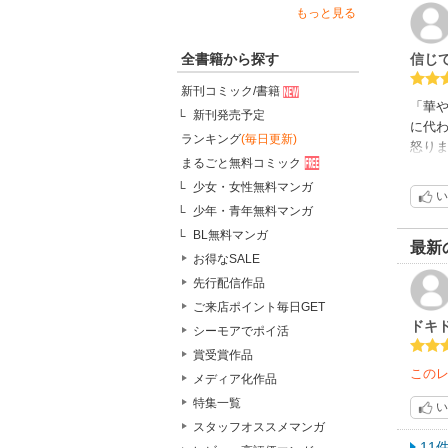
もっと見る
信じ
全書籍から探す
新刊コミック/書籍
「華
新刊発売予定
に代
ランキング
(毎日更新)
怒り
まるごと無料コミック
単に
短編
少女・女性無料マンガ
い
打ち
少年・青年無料マンガ
それ
BL無料マンガ
「翡
最新
お得なSALE
け止
先行配信作品
り、
口に
ご来店ポイント毎日GET
ドキ
しく
シーモアでポイ活
私が
賞受賞作品
の如
この
メディア化作品
にあ
特集一覧
姿が
い
スタッフオススメマンガ
両作
11