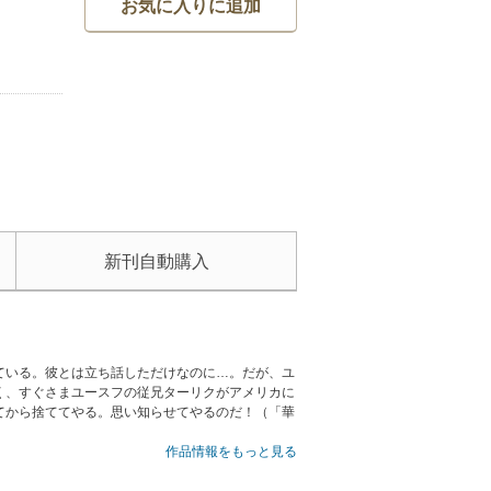
お気に入りに追加
新刊自動購入
ている。彼とは立ち話しただけなのに…。だが、ユ
く、すぐさまユースフの従兄ターリクがアメリカに
てから捨ててやる。思い知らせてやるのだ！（「華
作品情報をもっと見る