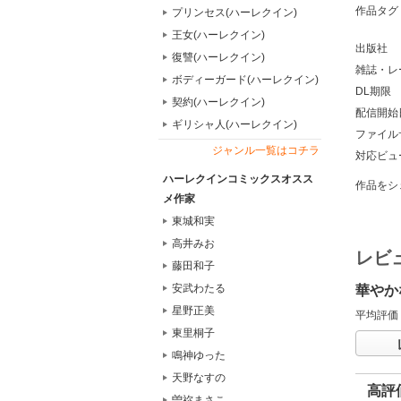
作品タグ
プリンセス(ハーレクイン)
王女(ハーレクイン)
出版社
復讐(ハーレクイン)
雑誌・レ
ボディーガード(ハーレクイン)
DL期限
契約(ハーレクイン)
配信開始
ギリシャ人(ハーレクイン)
ファイル
ジャンル一覧はコチラ
対応ビュ
ハーレクインコミックスオスス
作品をシ
メ作家
東城和実
高井みお
レビ
藤田和子
安武わたる
華やか
星野正美
平均評価
東里桐子
鳴神ゆった
天野なすの
高評
曽祢まさこ