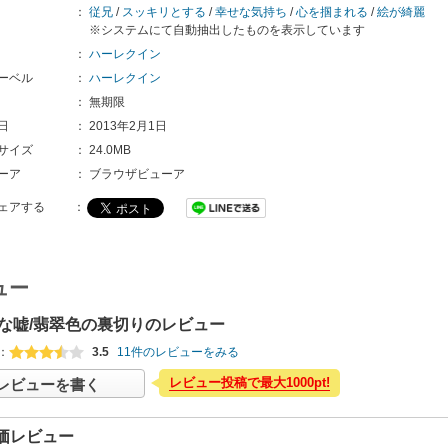
：
従兄
/
スッキリとする
/
幸せな気持ち
/
心を掴まれる
/
絵が綺麗
※システムにて自動抽出したものを表示しています
：
ハーレクイン
ーベル
：
ハーレクイン
：
無期限
日
：
2013年2月1日
サイズ
：
24.0MB
ーア
：
ブラウザビューア
ェアする
：
ュー
な嘘/翡翠色の裏切りのレビュー
：
3.5
11件のレビューをみる
レビュー投稿で最大1000pt!
レビューを書く
価レビュー