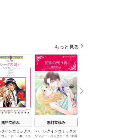
かシーンで見せてほしかった。
もっと見る
N
x
e
t
無料立読み
無料立読み
無料立読み
レクインコミックス
ハーレクインコミックス
ハーレクインコミックス
ハーレ
･ウォーカー
/
JET
/
ス
ソフィー・ペンブローク
/
御茶
サラ･モーガン
/
友井美穂
/
ケ
イヴォ
2026年 vol.1001
セット 2026年 vol.1062
セット 2026年 vol.1000
セット 