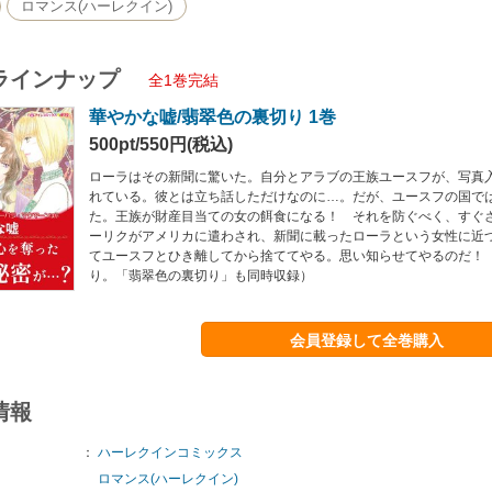
ロマンス(ハーレクイン)
ラインナップ
全1巻完結
華やかな嘘/翡翠色の裏切り 1巻
500pt/550円(税込)
ローラはその新聞に驚いた。自分とアラブの王族ユースフが、写真
れている。彼とは立ち話しただけなのに…。だが、ユースフの国で
た。王族が財産目当ての女の餌食になる！ それを防ぐべく、すぐ
ーリクがアメリカに遣わされ、新聞に載ったローラという女性に近
てユースフとひき離してから捨ててやる。思い知らせてやるのだ！
り。「翡翠色の裏切り」も同時収録）
会員登録して全巻購入
情報
：
ハーレクインコミックス
ロマンス(ハーレクイン)