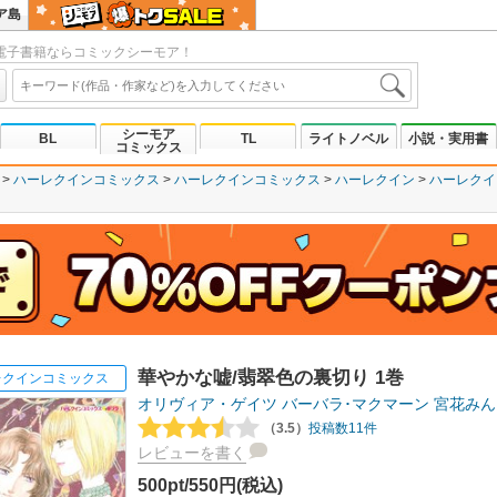
ア島
電子書籍ならコミックシーモア！
シーモア
BL
TL
ライトノベル
小説・実用書
コミックス
ハーレクインコミックス
ハーレクインコミックス
ハーレクイン
ハーレクイ
華やかな嘘/翡翠色の裏切り 1巻
レクインコミックス
オリヴィア・ゲイツ
バーバラ･マクマーン
宮花みん
（3.5）
投稿数11件
レビューを書く
500pt/550円(税込)