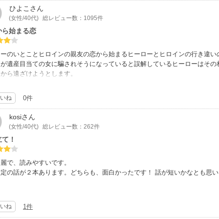
ひよこ
さん
(女性/40代)
総レビュー数：1095件
から始まる恋
ローのいとことヒロインの親友の恋から始まるヒーローとヒロインの行き違い
こが遺産目当ての女に騙されそうになっていると誤解しているヒーローはその
こから遠ざけようとします。
な策略を知らないヒロインはヒーローのアプローチから恋焦がれるようになり
共に誤解から始まる恋でした。どちらも面白かったです。‪(*ˊᵕˋ* )
いね
0件
kosi
さん
(女性/40代)
総レビュー数：262件
立て！
綺麗で、読みやすいです。
設定の話が２本あります。どちらも、面白かったです！ 話が短いかなとも思
いね
1件