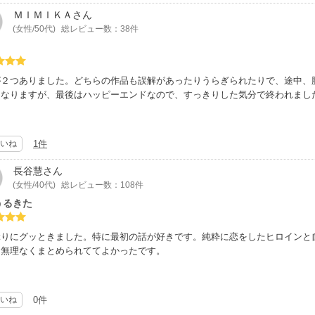
ＭＩＭＩＫＡ
さん
(女性/50代)
総レビュー数：38件
が２つありました。どちらの作品も誤解があったりうらぎられたりで、途中、
になりますが、最後はハッピーエンドなので、すっきりした気分で終われまし
いね
1件
長谷慧
さん
(女性/40代)
総レビュー数：108件
うるきた
ぶりにグッときました。特に最初の話が好きです。純粋に恋をしたヒロインと
も無理なくまとめられててよかったです。
いね
0件