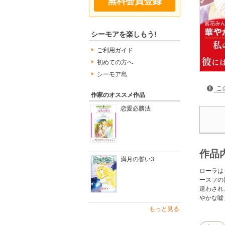
無料会員登録
シーモアを楽しもう!
ご利用ガイド
初めての方へ
シーモア島
こ
作家のオススメ作品
恋愛必勝法
作品
満月の誓い3
ローラは
ースフの
遣わされ
やかな嘘
もっと見る