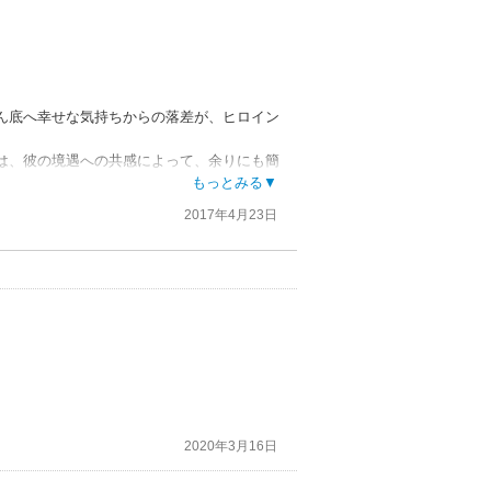
ん底へ幸せな気持ちからの落差が、ヒロイン
は、彼の境遇への共感によって、余りにも簡
もっとみる▼
進めるために、もう少し早めに環境の説明を
2017年4月23日
ない限りあり得ないだろう。
だが、ヒロインの行為はやはり犯罪行為と受
わせしても、それは、どんでん返しというよ
ストーリーはHQに限らず使われるため、新
はない。
しても、その割にストーリーにポディブロー
ら国王自ら出てきて、国王の存在意義がどこ
れなのに、ヒロインにお金をたかった悪人も
んでしまう。
2020年3月16日
に、それらしい描写も服装と恋人を呼ぶ時く