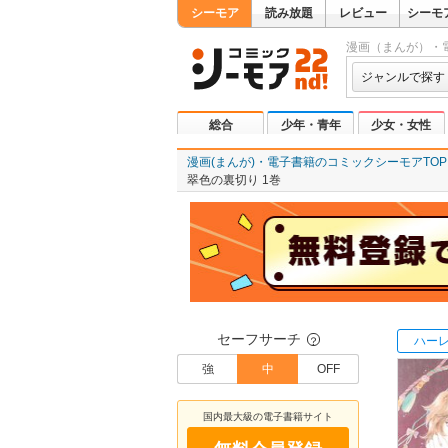
シーモア
読み放題
レビュー
シーモ
漫画（まんが）・
ジャンルで探す
総合
少年・青年
少女・女性
漫画(まんが)・電子書籍のコミックシーモアTOP
翠色の裏切り 1巻
セーフサーチ
ハー
？
強
中
OFF
国内最大級の電子書籍サイト