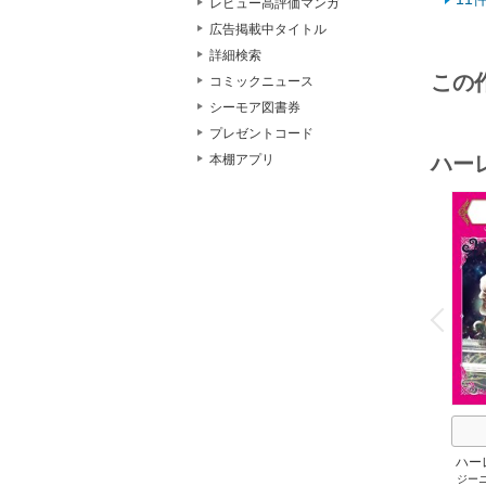
レビュー高評価マンガ
らい
広告掲載中タイトル
詳細検索
どち
この
コミックニュース
シーモア図書券
プレゼントコード
ハー
本棚アプリ
o
v
P
r
e
i
u
ハー
ジー
セット 