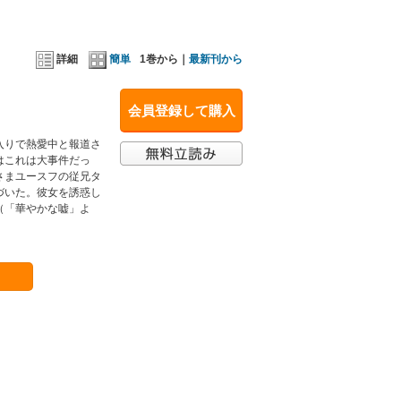
詳細
簡単
1巻から｜
最新刊から
会員登録して購入
入りで熱愛中と報道さ
はこれは大事件だっ
さまユースフの従兄タ
づいた。彼女を誘惑し
（「華やかな嘘」よ