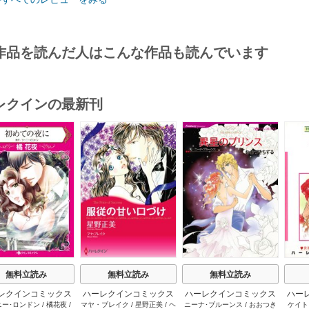
にしか現れず、私がこの手の味付けに感じる中途半端さがおここにもあった。
らも、愛してる、という言葉が時々空虚に感じて、裏打ちするほとばしりを絵
作品を読んだ人はこんな作品も読んでいます
レクインの最新刊
s
無料立読み
無料立読み
無料立読み
レクインコミックス
ハーレクインコミックス
ハーレクインコミックス
ハー
ニー･ロンドン
/
橘花夜
/
マヤ・ブレイク
/
星野正美
/
ヘ
ニーナ･ブルーンス
/
おおつき
ケイト
2026年 vol.1064
セット 2026年 vol.1002
セット 2026年 vol.1063
セット 