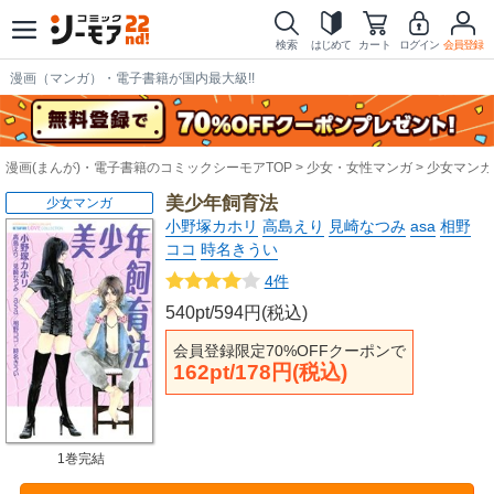
検索
はじめて
カート
ログイン
会員登録
漫画（マンガ）・電子書籍が国内最大級!!
漫画(まんが)・電子書籍のコミックシーモアTOP
少女・女性マンガ
少女マンガ
美少年飼育法
少女マンガ
小野塚カホリ
高島えり
見崎なつみ
asa
相野
ココ
時名きうい
4件
540pt/594円(税込)
会員登録限定70%OFFクーポンで
162pt/178円(税込)
1巻完結