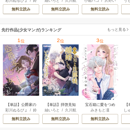
彩川ぬるぴょ
/
鈴
紬いろと
/
久川航
小箱ハコ
/
沢野い
う
長女でした
らぬ旦那様、離婚
すが、婚約者が過
娼
音さや
/
たむ
璃
/
あいるむ
ずみ
していただきます
保護すぎて逃げ出
無料立読み
無料立読み
無料立読み
したい(私たち犬猿
の仲でしたよ
ね！？)
もっと見る
先行作品(少女マンガ)ランキング
1
2
3
位
位
位
【単話】公爵家の
【単話】拝啓見知
宝石箱に愛をつめ
【
彩川ぬるぴょ
/
鈴
紬いろと
/
久川航
みきもと凜
し
長女でした
らぬ旦那様、離婚
よう
あ
音さや
/
たむ
璃
/
あいるむ
していただきます
る
無料立読み
無料立読み
無料立読み
竜