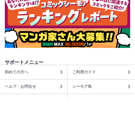
サポートメニュー
初めての方へ
ご利用ガイド
ヘルプ・お問合せ
シーモア島
重要なお知らせ
商品に関するお知らせ
ホームアイコンを追加
本棚アプリを無料ダウンロード！