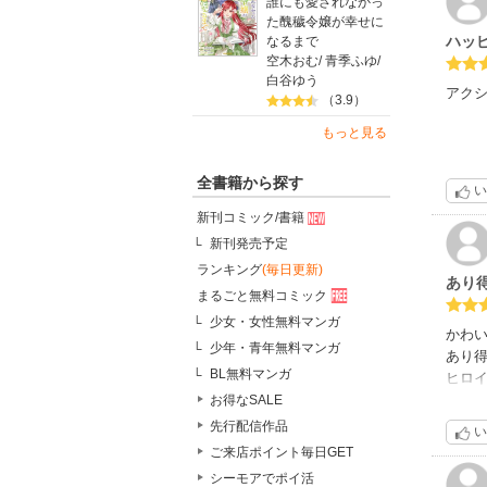
誰にも愛されなかっ
た醜穢令嬢が幸せに
ハッ
なるまで
空木おむ
/
青季ふゆ
/
白谷ゆう
アクシ
（3.9）
もっと見る
全書籍から探す
い
新刊コミック/書籍
新刊発売予定
ランキング
(毎日更新)
あり
まるごと無料コミック
少女・女性無料マンガ
かわ
少年・青年無料マンガ
あり
BL無料マンガ
ヒロ
声が
お得なSALE
た態
先行配信作品
い
ご来店ポイント毎日GET
脇役
シーモアでポイ活
重い