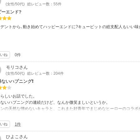
(女性/50代)
総レビュー数：55件
ピーエンド?
デントから､動き始めてハッピーエンドに?キューピットの総支配人もいい味
いね
0件
モリコ
さん
(女性/50代)
総レビュー数：204件
得ないハプニング❗
いらしいお話でした。
得ないハプニングの連続だけど、なんか微笑ましいというか。
インの天然な憎めないキャラと、これまた好青年でまじめなヒーローのコラボ
、なんかいい人キャラでちょっと笑えた。かといって、ヒーローの友人でヒロ
度をとる凛々しさもあります。
いね
1件
のホテルの総支配人マニーもいい味を出していて良かったです。
ひよこ
さん
錨は断ち切れば、素敵なハッピーエンドになるってことですね。