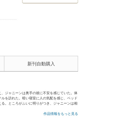
新刊自動購入
え、ジャニーンは奥手の彼に不安を感じていた。体
テルを訪れた。暗い寝室に人の気配を感じ、ベッド
える。ところがふいに明りがつき、ジャニーンは相
作品情報をもっと見る