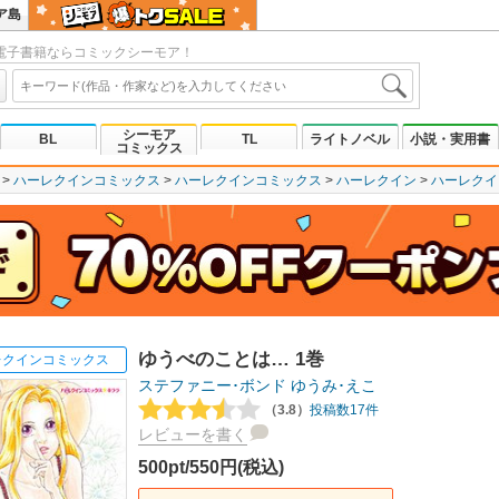
ア島
電子書籍ならコミックシーモア！
シーモア
BL
TL
ライトノベル
小説・実用書
コミックス
ハーレクインコミックス
ハーレクインコミックス
ハーレクイン
ハーレクイ
ゆうべのことは… 1巻
レクインコミックス
ステファニー･ボンド
ゆうみ･えこ
（3.8）
投稿数17件
レビューを書く
500pt/550円(税込)