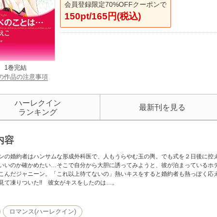
会員登録限定70%OFFクーポンで
150pt/165円(税込)
1巻完結
の作品の注意事項
ハーレクイン
最新刊を見る
ランキング
内容
ンの婚約者はハンサムな形成外科医で、人もうらやむ玉の輿。でも式を２日後に控
いいのか確かめたい…そこで自分から大胆に誘ってみようと、彼が泊まっているホ
こんだジャニーン。「これ以上待てないの」熱いキスをすると婚約者も熱っぽく応
見て凍りついた!! 彼女がキスをしたのは…。
ロマンス(ハーレクイン)