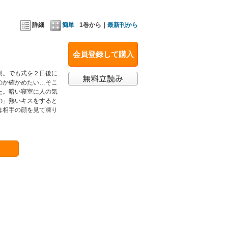
詳細
簡単
1巻から｜
最新刊から
会員登録して購入
輿。でも式を２日後に
のか確かめたい…そこ
た。暗い寝室に人の気
の」熱いキスをすると
は相手の顔を見て凍り