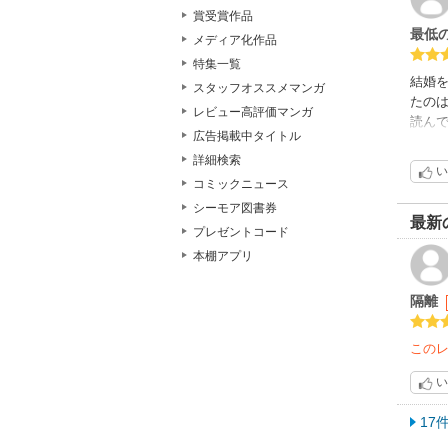
賞受賞作品
最低
メディア化作品
特集一覧
結婚
スタッフオススメマンガ
たの
レビュー高評価マンガ
読ん
広告掲載中タイトル
ハッピ
詳細検索
い
コミックニュース
シーモア図書券
最新
プレゼントコード
本棚アプリ
隔離
この
い
17