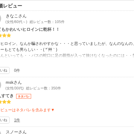
価レビュー
きなこ
さん
(女性/60代～)
総レビュー数：105件
てもかわいいヒロインに乾杯！！
なヒロイン、なんか騙されやすかな・・・と思っていましたが、なんのなんの
ーもとても男らしい・・( *´艸｀)
んといっても・・バスの蛇口に足の親指が入って抜けなくなったのには・・笑
二人ハッピーエンドで、蜂蜜のように甘い人生をどーぞ♡
いね
0件
msk
さん
(女性/30代)
総レビュー数：350件
人すてき
ネタバレ
レビューはネタバレを含みます▼
いね
1件
スノー
さん