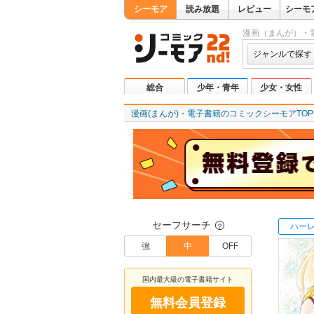
シーモア
読み放題
レビュー
シーモ
漫画（まんが）・
ジャンルで探す
総合
少年・青年
少女・女性
漫画(まんが)・電子書籍のコミックシーモアTOP
セーフサーチ
ハー
？
強
中
OFF
国内最大級の電子書籍サイト
無料会員登録