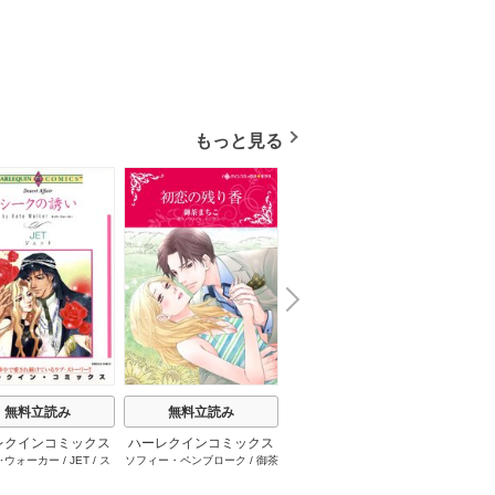
もっと見る
N
x
e
t
無料立読み
無料立読み
無料立読み
レクインコミックス
ハーレクインコミックス
ハーレクインコミックス
ハーレ
･ウォーカー
/
JET
/
ス
ソフィー・ペンブローク
/
御茶
サラ･モーガン
/
友井美穂
/
ケ
イヴォ
2026年 vol.1001
セット 2026年 vol.1062
セット 2026年 vol.1000
セット 
・スペンサー・ポール
/
まちこ
/
ジョー･リー
/
内田一
イ･ソープ
/
川崎ひろこ
/
オー
和
/
ミ
1巻
1巻
1巻