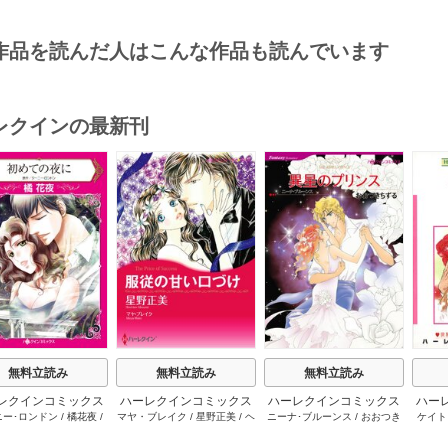
作品を読んだ人はこんな作品も読んでいます
レクインの最新刊
s
無料立読み
無料立読み
無料立読み
レクインコミックス
ハーレクインコミックス
ハーレクインコミックス
ハー
ニー･ロンドン
/
橘花夜
/
マヤ・ブレイク
/
星野正美
/
ヘ
ニーナ･ブルーンス
/
おおつき
ケイト
2026年 vol.1064
セット 2026年 vol.1002
セット 2026年 vol.1063
セット 
ー･ライアンズ
/
花牟礼
レン･ブルックス
/
のわきねい
/
ちずる
/
レベッカ･ヨーク
/
稜
ーザン
1巻
1巻
1巻