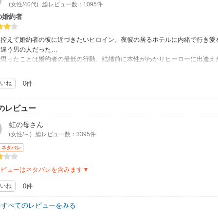
(女性/40代)
総レビュー数：1095件
の婚約者
を控えて婚約者の彼に近づきたいヒロイン。夜彼の居るホテルに内緒で行き愛
は違う男の人だった…
で思ったことは婚約者の最低の行動。結婚前に本性がわかりヒーローに出逢え
ーエンドで終わって良かったです。( ˶˙ᵕ˙˶ )
いね
0件
のレビュー
虹の母
さん
(女性/－)
総レビュー数：3395件
ネタバレ
レビューはネタバレを含みます▼
いね
0件
件すべてのレビューをみる