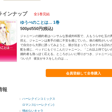
ラインナップ
全1巻完結
ゆうべのことは… 1巻
500pt/550円(税込)
ジャニーンの婚約者はハンサムな形成外科医で、人もうらやむ玉の
控え、ジャニーンは奥手の彼に不安を感じていた。体の相性がいい
で自分から大胆に誘ってみようと、彼が泊まっているホテルを訪れ
配を感じ、ベッドにもぐりこんだジャニーン。「これ以上待てない
婚約者も熱っぽく応える。ところがふいに明りがつき、ジャニーン
ついた!! 彼女がキスをしたのは…。
会員登録して全巻購入
情報
：
ハーレクインコミックス
ロマンス(ハーレクイン)
：
憎めないキャラ