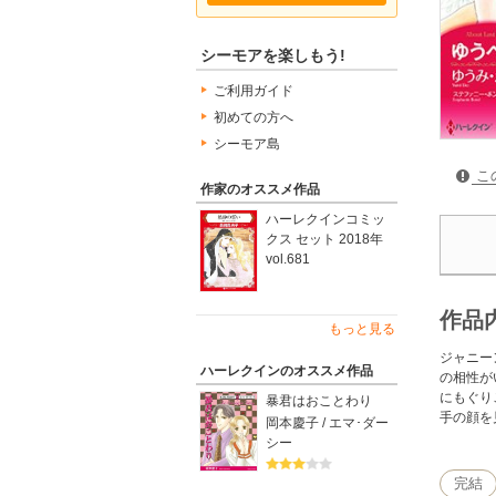
シーモアを楽しもう!
ご利用ガイド
初めての方へ
シーモア島
こ
作家のオススメ作品
ハーレクインコミッ
クス セット 2018年
vol.681
作品
もっと見る
ジャニー
ハーレクインのオススメ作品
の相性が
にもぐり
暴君はおことわり
手の顔を
岡本慶子 / エマ･ダー
シー
完結