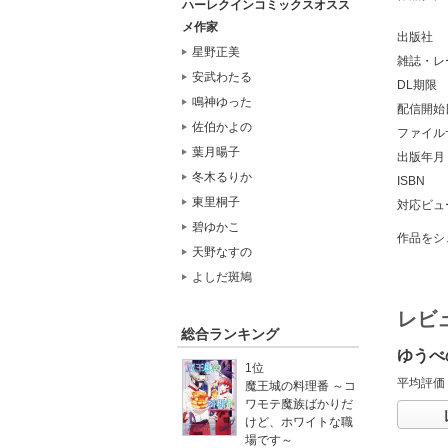
ハーレクインコミックスオスス
メ作家
出版社
星野正美
雑誌・レ
安武わたる
DL期限
鳴神ゆった
配信開始
佐伯かよの
ファイル
葉月暘子
出版年月
冬木るりか
ISBN
東里桐子
対応ビュ
碧ゆかこ
作品をシ
天野なすの
よしだ斑鳩
レビ
総合ランキング
ゆうべ
1位
平均評価
魔王城の料理番 ～コ
ワモテ魔族ばかりだ
けど、ホワイトな職
場です～