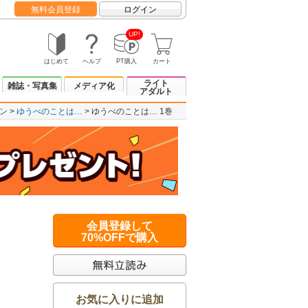
無料会員登録
ログイン
UP!
はじめて
ヘルプ
PT購入
カート
ライト
雑誌・写真集
メディア化
アダルト
ン
ゆうべのことは…
ゆうべのことは… 1巻
会員登録して
70%OFFで購入
お気に入りに追加