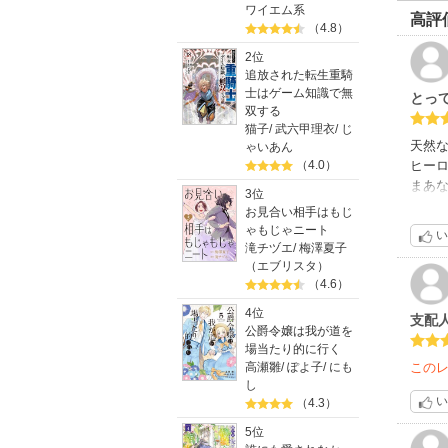
ワイエム系
高評
（4.8）
2位
追放された転生重騎
士はゲーム知識で無
とっ
双する
猫子
/
武六甲理衣
/
じ
天然
ゃいあん
（4.0）
ヒーロ
まあな
3位
くお
お見合い相手はもじ
ゃもじゃニート
い
滝チヅエ
/
梅澤夏子
（エブリスタ）
（4.6）
4位
支配
公爵令嬢は我が道を
場当たり的に行く
高瀬雛
/
ぽよ子
/
にも
この
し
い
（4.3）
5位