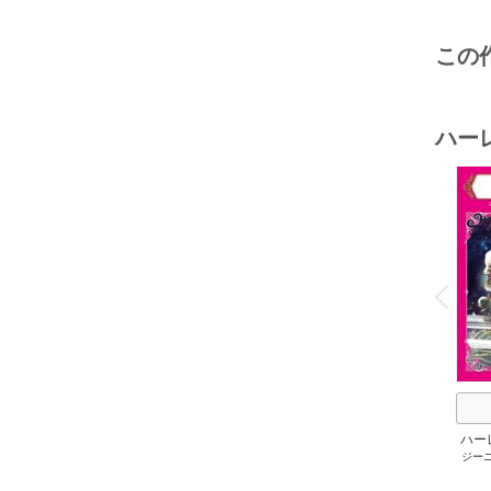
この
ハー
o
v
P
r
e
i
u
ハー
ジー
セット 
メアリ