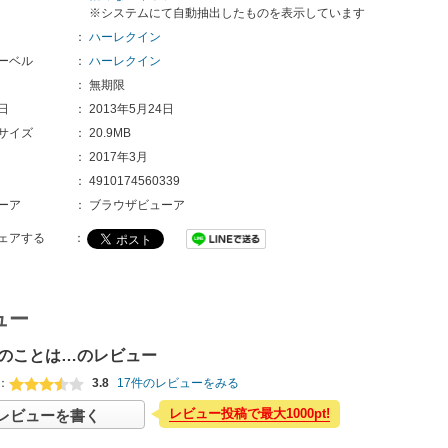
※システムにて自動抽出したものを表示しています
：
ハーレクイン
ーベル
：
ハーレクイン
：
無期限
日
：
2013年5月24日
サイズ
：
20.9MB
：
2017年3月
：
4910174560339
ーア
：
ブラウザビューア
ェアする
：
ュー
のことは…のレビュー
：
3.8
17件のレビューをみる
レビュー投稿で最大1000pt!
レビューを書く