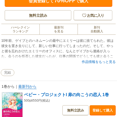
70%OFF
会員登録して
で購入
無料立読み
お気に入り
ハーレクイン
最新刊
新刊
ランキング
を見る
自動購入
10年前、ゲイブとのハネムーンの最中にエミリーは彼に捨てられた。彼は
彼女を置き去りにして、新しい仕事に行ってしまったのだ。そして、やっ
と彼を忘れかけたエミリーのオフィスに、なんとゲイブから連絡が入っ
た。会うのを拒否した彼女だったが、仕事の関係でどうしても彼と会うこ
とになってしまう。もう結婚はこりごりの彼女だったが、子供は欲しいと
作品情報をもっと見る
ドナーを探していることを知った彼は、とんでもない提案をしてきた。僕
と一緒に子供を作ろう…と!!
完結
1巻から
｜
最新刊から
ベビー・プロジェクトI 扉の向こうの恋人 1巻
500pt/550円(税込)
無料立読み
登録して購入