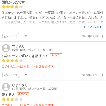
面白かったです
彼はかなりの仕事人間ですが、一度別れた事で「本当の自分の心」に気付
き行動しますよね。彼女もキズついたけど、もう一度彼を受け入れる。き
っと今後は何があっても二人で乗り越えていけると思います。ハッピーエ
ンドで良かったです。
もっとみる▼
0件
2021年11月25日
いいね
マリ
さん
(女性/40代)
総レビュー数：4件
ハネムーンで置いてきぼりって
ネタバレ
このレビューはネタバレを含みます▼
0件
2020年11月12日
いいね
ひよこ
さん
(女性/40代)
総レビュー数：1095件
愛する人
ネタバレ
このレビューはネタバレを含みます▼