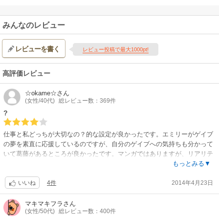
みんなのレビュー
レビューを書く
レビュー投稿で最大1000pt!
高評価レビュー
☆okame☆
さん
(女性/40代)
総レビュー数：369件
?
仕事と私どっちが大切なの？的な設定が良かったです。エミリーがゲイブ
の夢を素直に応援しているのですが、自分のゲイブへの気持ちも分かって
いて葛藤があるところが良かったです。マンガではありますが、リアリテ
ィーを含んでいました。
もっとみる▼
4件
2014年4月23日
ラスト、そういう結論に至るのか～と、やや納得したくない感じだったこ
いいね
とと、細かいところで色々と気になり評価やや下げました。3.8くらい。
マキマキフラ
さん
(女性/50代)
総レビュー数：400件