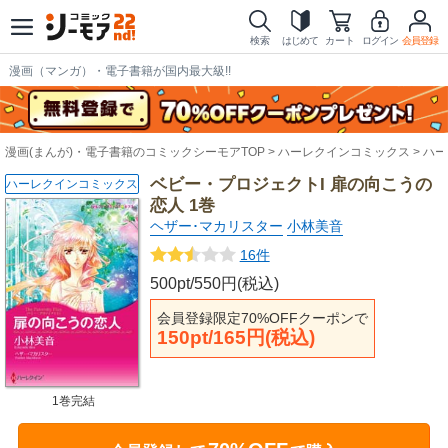
検索
はじめて
カート
ログイン
会員登録
漫画（マンガ）・電子書籍が国内最大級!!
漫画(まんが)・電子書籍のコミックシーモアTOP
ハーレクインコミックス
ハー
ベビー・プロジェクトI 扉の向こうの
ハーレクインコミックス
恋人 1巻
ヘザー･マカリスター
小林美音
16件
500pt/550円(税込)
会員登録限定70%OFFクーポンで
150pt/165円(税込)
1巻完結