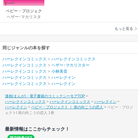
ベビー・プロジェク
ヘザー･マカリスタ
ト Ⅰ 扉の向こうの恋
ー
/
小林美音
人
もっと見る
同じジャンルの本を探す
ハーレクインコミックス
>
ハーレクインコミックス
ハーレクインコミックス
>
ヘザー･マカリスター
ハーレクインコミックス
>
小林美音
ハーレクインコミックス
>
ハーレクイン
ハーレクインコミックス
>
ハーレクイン
漫画(まんが)・電子書籍のコミックシーモアTOP
ハーレクインコミックス
ハーレクインコミックス
ハーレクイン
ハーレクイン
ベビー・プロジェクト Ⅰ 扉の向こうの恋人
ベビー・プロジ
ェクトI 扉の向こうの恋人 1巻
最新情報はここからチェック！