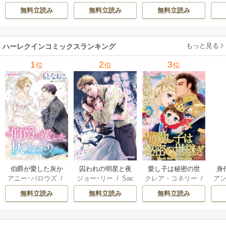
/
橘花夜
/
メアリ
野正美
/
ヘレン･ブ
/
おおつきちずる
/
/
J
6年 vol.1064 1巻
6年 vol.1002 1巻
6年 vol.1063 1巻
6年
無料立読み
無料立読み
無料立読み
ー･ライアンズ
/
花
ルックス
/
のわきね
レベッカ･ヨーク
/
ス
牟礼サキ
/
サラ･モ
い
/
マーガレット･
稜敦水
/
ケイト･ハ
ル
ーガン
/
星合操
/
ア
ウェイ
/
一重夕子
ーディ
/
海野みつる
ザ
ン･ウィール
/
津寺
/
サラ･ウッド
もっと見る
/
流
ハーレクインコミックスランキング
里可子
水凛子
1
2
3
位
位
位
伯爵が愛した灰か
囚われの明星と夜
愛し子は秘密の世
身
アニー･バロウズ
/
ジョー･リー
/
Sac
クレア・コネリー
/
アン
ぶり
明けのシュヴァリ
継ぎ
もとなおこ
hiyo
津寺里可子
エ
無料立読み
無料立読み
無料立読み