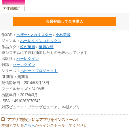
作品紹介
会員登録して全巻購入
作家名：
ヘザー･マカリスター
/
小林美音
ジャンル：
ハーレクインコミックス
作品タグ：
絵が綺麗
/
綺麗な顔
※システムにて自動抽出したものを表示しています
出版社：
ハーレクイン
雑誌：
ハーレクイン
シリーズ：
ベビー・プロジェクト
DL期限：無期限
配信開始日：2014年5月23日
ファイルサイズ：24.0MB
出版年月：2017年3月
ISBN：4910262070542
対応ビューア：ブラウザビューア、本棚アプリ
｢アプリで読む｣にはアプリをインストール!
本棚アプリを
こちら
からインストールしてください