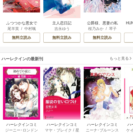
ふつつかな悪女で
主人恋日記
公爵様、悪妻の私
HU
尾羊英
/
中村颯
吉永ゆう
桜乃みか
/
琴子
はございますが ～
はもう放っておい
希
/
ゆき哉
雛宮蝶鼠とりかえ
てください
無料立読み
無料立読み
無料立読み
伝～
もっと見る
ハーレクインの最新刊
ハーレクインコミ
ハーレクインコミ
ハーレクインコミ
ハ
ジーニー･ロンドン
マヤ・ブレイク
/
星
ニーナ･ブルーンス
ケ
ックス セット 202
ックス セット 202
ックス セット 202
ック