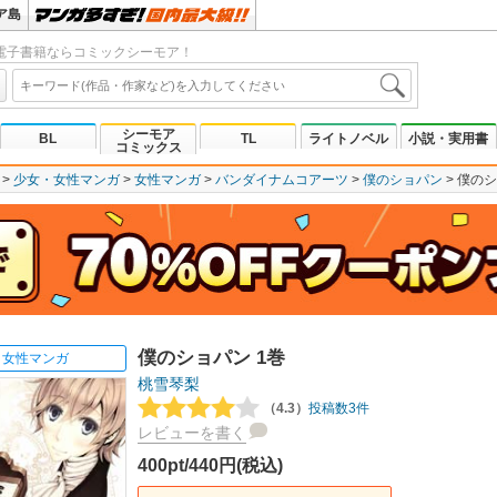
ア島
電子書籍ならコミックシーモア！
シーモア
BL
TL
ライトノベル
小説・実用書
コミックス
少女・女性マンガ
女性マンガ
バンダイナムコアーツ
僕のショパン
僕のシ
僕のショパン 1巻
女性マンガ
桃雪琴梨
（4.3）
投稿数3件
レビューを書く
400pt/440円(税込)