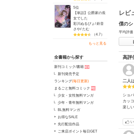
5位
レビ
【単話】公爵家の長
女でした
僕のシ
彩川ぬるぴょ
/
鈴音
さや
/
たむ
平均評価
（4.7）
もっと見る
高評
全書籍から探す
新刊コミック/書籍
新刊発売予定
二人
ランキング
(毎日更新)
まるごと無料コミック
ショ
少女・女性無料マンガ
カッ
少年・青年無料マンガ
楽し
BL無料マンガ
お得なSALE
い
先行配信作品
ご来店ポイント毎日GET