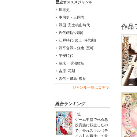
歴史オススメジャンル
世界史
中国史・三国志
戦国･安土桃山時代
作品
近代(明治以降)
江戸時代(武士･時代劇)
源平合戦～鎌倉･室町
平安時代
幕末・明治維新
吉原･花魁
古代～飛鳥･奈良
ジャンル一覧はコチラ
総合ランキング
1位
ゲーム中盤で死ぬ悪
役貴族に転生したの
で、外れスキル【テ
イム】を駆使して最