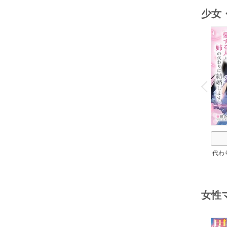
少女
o
v
P
r
e
i
u
代わ
と、
女性