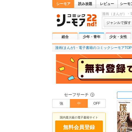
シーモア
読み放題
レビュー
シーモ
漫画（まんが）・
ジャンルで探す
総合
少年・青年
少女・女性
漫画(まんが)・電子書籍のコミックシーモアTOP
セーフサーチ
？
強
中
OFF
国内最大級の電子書籍サイト
無料会員登録