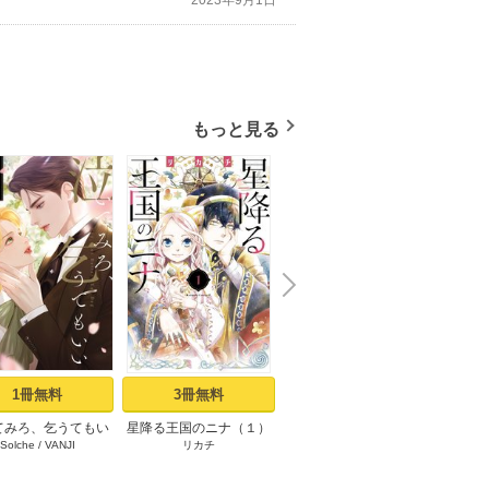
2023年9月1日
もっと見る
N
x
e
t
1冊無料
3冊無料
17冊無料
てみろ、乞うてもい
星降る王国のニナ（１）
コータロー君は嘘つき
花野
Solche
/
VANJI
リカチ
緒之
い １
【タテヨミ】 1 テレパス
少年