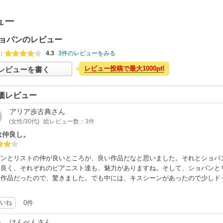
ュー
ョパンのレビュー
：
4.3
3件のレビューをみる
レビュー投稿で最大1000pt!
レビューを書く
価レビュー
アリア歩古典
さん
(女性/30代)
総レビュー数：3件
は仲良し。
パンとリストの仲が良いところが、良い作品だなと思いました。それとショパ
コ良く、それぞれのピアニスト達も、魅力がありますね。そして、ショパンと
い作品だったので、驚きました。でも中には、キスシーンがあったので少しド
いね
0件
はんぺん
さん