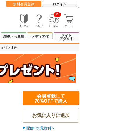
無料会員登録
ログイン
UP!
はじめて
ヘルプ
PT購入
カート
ライト
雑誌・写真集
メディア化
アダルト
ョパン 1巻
会員登録して
70%OFFで購入
お気に入りに追加
配信中の最新刊へ