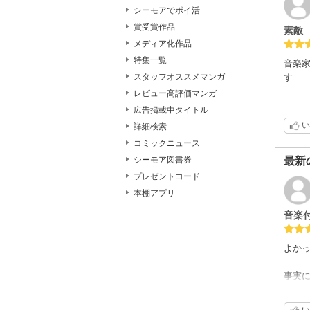
シーモアでポイ活
賞受賞作品
素敵
メディア化作品
特集一覧
音楽
す…
スタッフオススメマンガ
レビュー高評価マンガ
広告掲載中タイトル
い
詳細検索
コミックニュース
最新
シーモア図書券
プレゼントコード
本棚アプリ
音楽
よか
事実
けっ
い