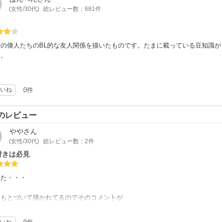
(女性/30代)
総レビュー数：681件
家の偉人たちのBL的な友人関係を描いたものです。たまに載っている豆知識
…。
いね
0件
のレビュー
やや
さん
(女性/30代)
総レビュー数：2件
付きは必見
った・・・
にもとづいて描かれてるのでそのコメントが
こう面白かったです
いね