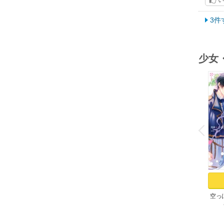
もう
3件
少女
o
v
P
r
e
i
u
空っ
れた
帝陛
す 