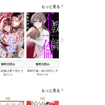
もっと見る
N
x
e
t
無料立読み
無料立読み
無料立読み
の花嫁は愛で溶かさ
教師不倫～娘の担任と不
食いつくし不倫夫に復讐
極と蕾
遠山えま
秋生のぞみ
うめの稔
れる 8巻
倫する夫～ 6巻
を 6巻
な
もっと見る
4位
5位
6位