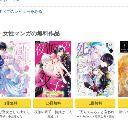
0件
少し５巻くらいあればもっとよし
すべてのレビューをみる
・女性マンガの無料作品
s
1冊無料
15冊無料
1冊無料
ぽ聖女として捨てら
夜伽の双子―贄姫は二人
「死んでみろ」と言われ
泣い
琴子
/
小山るんち
島袋ユミ
whimhalooo
/
江東しろ
/
蘭ら
はずが、嫁ぎ先の皇
の王子に愛される―【マ
たので死にました。 1
む
下に溺愛されていま
イクロ】 1
1【コミックシーモア