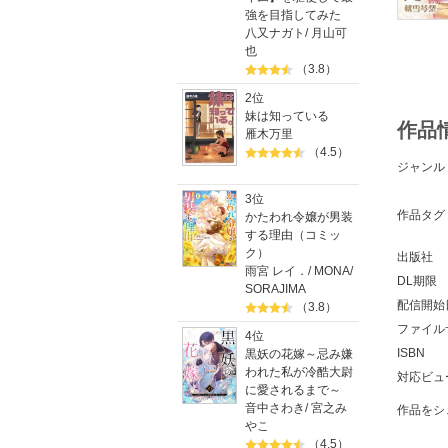
強を目指してみた
八又ナガト
/
月山可
也
（3.8）
2位
妹は知っている
作品
雁木万里
（4.5）
ジャンル
3位
作品タグ
かたわれ令嬢が男装
する理由（コミッ
ク）
出版社
雨宮 レイ．
/
MONA
/
DL期限
SORAJIMA
配信開始
（3.8）
ファイル
4位
ISBN
黒妖の花嫁～忌み嫌
われた私が冷酷大尉
対応ビュ
に愛されるまで～
音中さわき
/
宮之み
作品をシ
やこ
（4.5）