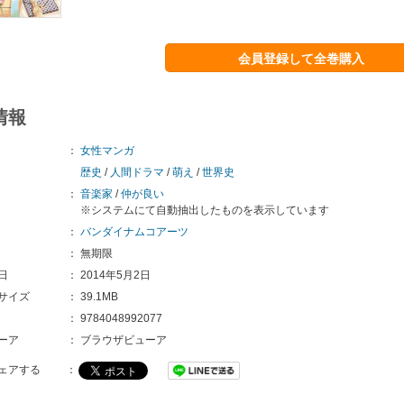
会員登録して全巻購入
情報
：
女性マンガ
歴史
/
人間ドラマ
/
萌え
/
世界史
：
音楽家
/
仲が良い
※システムにて自動抽出したものを表示しています
：
バンダイナムコアーツ
：
無期限
日
：
2014年5月2日
サイズ
：
39.1MB
：
9784048992077
ーア
：
ブラウザビューア
ェアする
：