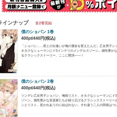
ラインナップ
全2巻完結
僕のショパン 1巻
400pt/440円(税込)
「ショパン……君との出逢いが俺の運命を変えたんだ」乙女男子シ
オタクなシューマンにドSインテリのメンデルスゾーン。個性豊か
るクラシックストーリー、ここに開演――！
僕のショパン 2巻
400pt/440円(税込)
ツンデレ乙女男子ショパン、俺様リスト、オタクなシューマンにド
ゾーン。個性豊かな音楽家たちが繰り広げるクラシックストーリー
ンとリスト、惹かれあうのに結ばれない、すれ違う二人の関係はつ