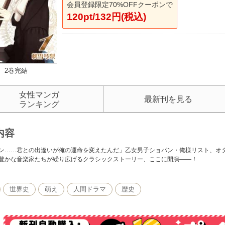
会員登録限定70%OFFクーポンで
120pt/132円(税込)
2巻完結
女性マンガ
最新刊を見る
ランキング
内容
ン……君との出逢いが俺の運命を変えたんだ」乙女男子ショパン・俺様リスト、オ
豊かな音楽家たちが繰り広げるクラシックストーリー、ここに開演――！
世界史
萌え
人間ドラマ
歴史