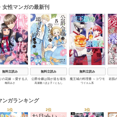
限定版】
・女性マンガの最新刊
s
無料立読み
無料立読み
無料立読み
りの花嫁 ～愛する人
公爵令嬢は我が道を場当
魔王城の料理番 ～コワモ
岩肌
梅田みさ
高瀬雛
/
ぽよ子
/
にもし
ワイエム系
姉の代わりに結婚し
たり的に行く 5巻
テ魔族ばかりだけど、ホ
ます～ 18巻
ワイトな職場です～ 6巻
マンガランキング
1位
2位
3位