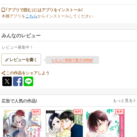
｢アプリで読む｣にはアプリをインストール!
本棚アプリを
こちら
からインストールしてください
みんなのレビュー
レビュー募集中！
レビューを書く
レビュー投稿で最大1000pt!
この作品をシェアしよう
もっと見る
広告で人気の作品!
無料
無料
無料