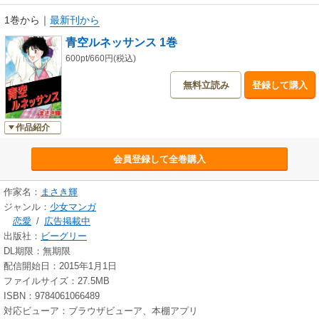
1巻から
｜
最新刊から
青空ルネッサンス 1巻
600pt/660円(税込)
無料立読み
登録して購入
作品紹介
会員登録して全巻購入
作家名：
まさき輝
ジャンル：
少女マンガ
恋愛
/
広告掲載中
出版社：
ビーグリー
DL期限：無期限
配信開始日：2015年1月1日
ファイルサイズ：27.5MB
ISBN：9784061066489
対応ビューア：ブラウザビューア、本棚アプリ