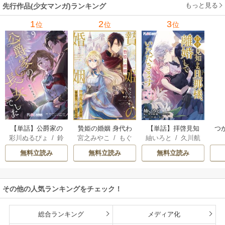
もっと見る
先行作品(少女マンガ)ランキング
1
2
3
位
位
位
【単話】公爵家の
贄姫の婚姻 身代わ
【単話】拝啓見知
つ
彩川ぬるぴょ
/
鈴
宮之みやこ
/
もぐ
紬いろと
/
久川航
長女でした
り王女は帝国で最
らぬ旦那様、離婚
異
音さや
/
たむ
す
璃
/
あいるむ
愛となる
していただきます
の
無料立読み
無料立読み
無料立読み
その他の人気ランキングをチェック！
総合ランキング
メディア化