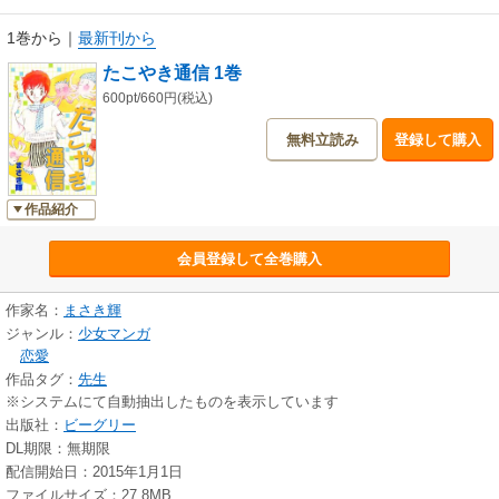
1巻から
｜
最新刊から
たこやき通信 1巻
600pt/660円(税込)
無料立読み
登録して購入
作品紹介
会員登録して全巻購入
作家名：
まさき輝
ジャンル：
少女マンガ
恋愛
作品タグ：
先生
※システムにて自動抽出したものを表示しています
出版社：
ビーグリー
DL期限：無期限
配信開始日：2015年1月1日
ファイルサイズ：27.8MB