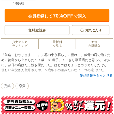
1巻完結
70%OFF
会員登録して
で購入
無料立読み
お気に入り
少女マンガ
最新刊
新刊
ランキング
を見る
自動購入
「前略、おやじさま――。」花の東京暮らしに憧れて、叔母の店で働くた
めに徳島から上京した１７歳、東 道子。てっきり喫茶店だと思っていたの
に、叔母の店はたこ焼き屋だった。はじめはちょっとガッカリしたけど、
優しい叔父さん叔母さんや、５歳年下の弟みたいなイトコの達（いた
る）、隣に住んでる達の担任の藤波先生、達の友人たちやお店の常連さん
作品情報をもっと見る
など、賑やかな面々に囲まれて、道子は楽しくやってます。恋と人情の東
京・たこ焼き屋物語、只今開店！
完結
恋愛