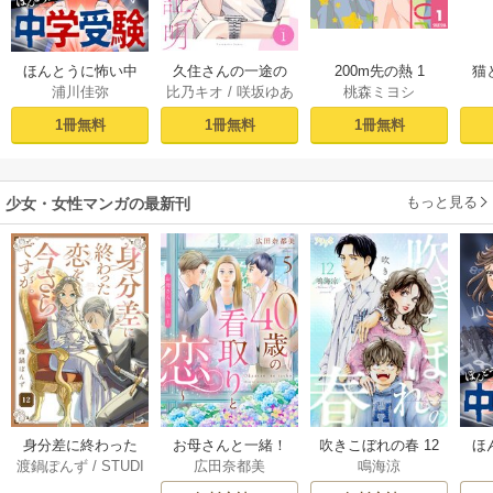
久住さんの一途の
200m先の熱 1
ほんとうに怖い中
猫
比乃キオ
/
咲坂ゆあ
桃森ミヨシ
浦川佳弥
証明～揺らめい
学受験【分冊版】
て、ハニー～ 1巻
1
た
1冊無料
1冊無料
1冊無料
もっと見る
少女・女性マンガの最新刊
身分差に終わった
お母さんと一緒！
吹きこぼれの春 12
ほ
渡鍋ぽんず
/
STUDI
広田奈都美
鳴海涼
恋を、今さらです
～40歳の看取りと
巻
学受
O ZOON
が。 12巻
恋～【分冊版】 5巻