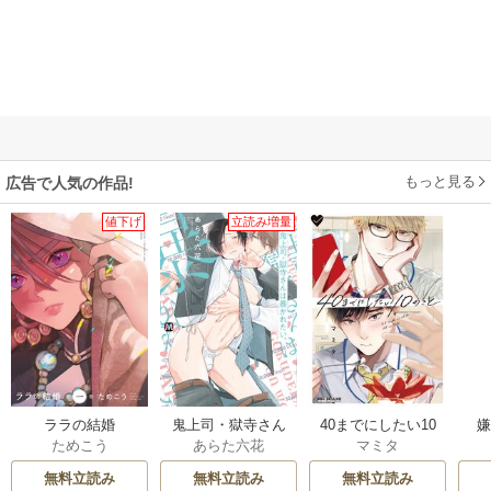
もっと見る
広告で人気の作品!
値下げ
立読み増量
ララの結婚
鬼上司・獄寺さん
40までにしたい10
ためこう
あらた六花
マミタ
は暴かれたい。
のこと
【コミックス版】
無料立読み
無料立読み
無料立読み