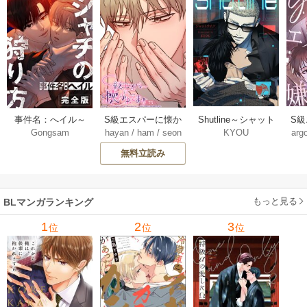
Shutline～シャット
S
事件名：へイル～
S級エスパーに懐か
KYOU
arg
Gongsam
hayan
/
ham
/
seon
ライン～【タテヨ
れ
シャチの狩り方～
れてます【タテヨ
eedyou
ミ】 40-42巻
【完全版】【タテ
ミ】 75巻
無料立読み
【タ
ヨミ】 37巻
もっと見る
BLマンガランキング
1
2
3
位
位
位