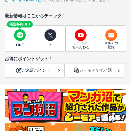
ビーボーイ
PINKリビング
ケモミミPINKリビング＜電子限定＞
最新情報はここからチェック！
限定特典GET
シーモア
メルマガ
LINE
X
ちゃんねる
登録
お得にポイントゲット！
ご来店ポイント
シーモアでポイ活