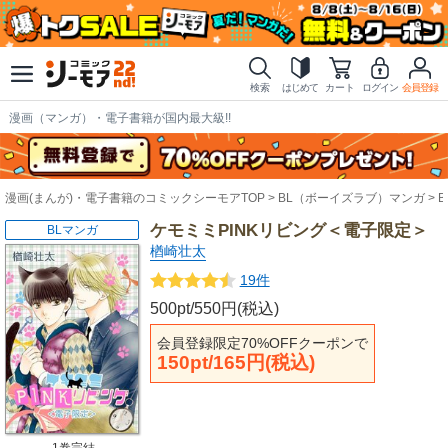
検索
はじめて
カート
ログイン
会員登録
漫画（マンガ）・電子書籍が国内最大級!!
漫画(まんが)・電子書籍のコミックシーモアTOP
BL（ボーイズラブ）マンガ
ケモミミPINKリビング＜電子限定＞
BLマンガ
楢崎壮太
19件
500pt/550円(税込)
会員登録限定70%OFFクーポンで
150pt/165円(税込)