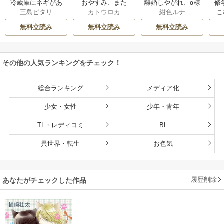
冷蔵庫にネギがあ
おやすみ、また
離婚しやがれ、α様
修
三島ピタリ
カトウロカ
紺色ルナ
こ
ったカモ
ね。ましろくん。
な
【電子限定漫画付
無料立読み
無料立読み
無料立読み
き】
その他の人気ランキングをチェック！
総合ランキング
メディア化
少女・女性
少年・青年
TL・レディコミ
BL
異世界・転生
お色気
履歴削除
あなたがチェックした作品