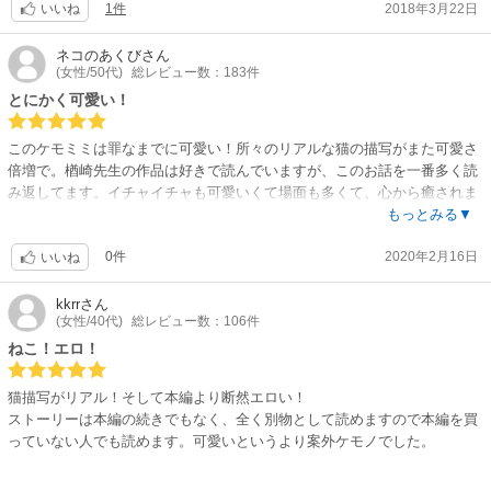
1件
2018年3月22日
いいね
ネコのあくび
さん
(女性/50代)
総レビュー数：183件
とにかく可愛い！
このケモミミは罪なまでに可愛い！所々のリアルな猫の描写がまた可愛さ
倍増で。楢崎先生の作品は好きで読んでいますが、このお話を一番多く読
み返してます。イチャイチャも可愛いくて場面も多くて、心から癒されま
す?
もっとみる▼
0件
2020年2月16日
いいね
kkrr
さん
(女性/40代)
総レビュー数：106件
ねこ！エロ！
猫描写がリアル！そして本編より断然エロい！
ストーリーは本編の続きでもなく、全く別物として読めますので本編を買
っていない人でも読めます。可愛いというより案外ケモノでした。