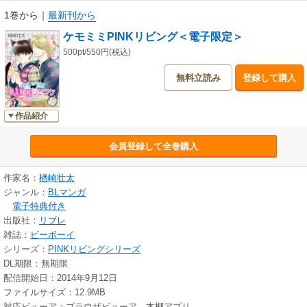
1巻から
｜
最新刊から
ケモミミPINKリビング＜電子限定＞
500pt/550円(税込)
無料立読み
登録して購入
作品紹介
会員登録して全巻購入
作家名：
楢崎壮太
ジャンル：
BLマンガ
電子特典付き
出版社：
リブレ
雑誌：
ビーボーイ
シリーズ：
PINKリビングシリーズ
DL期限：無期限
配信開始日：2014年9月12日
ファイルサイズ：12.9MB
対応ビューア：ブラウザビューア、本棚アプリ