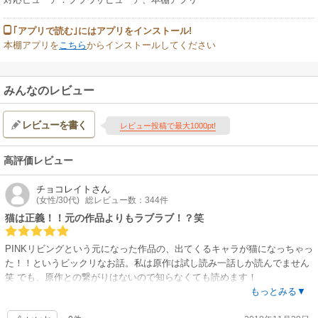
｢アプリで読む｣にはアプリをインストール!
本棚アプリを
こちら
からインストールしてください
みんなのレビュー
レビューを書く
レビュー投稿で最大1000pt!
高評価レビュー
チョコレイト
さん
(女性/30代)
総レビュー数：344件
猫は正義！！元の作品よりもラブラブ！？笑
PINKリビングという元になった作品の、出てくるキャラが猫になっちゃっ
た！！というビックリなお話。私は原作は試し読み一話しか読んでません
笑 でも、原作との繋がりはないので知らなくても読めます！
先生の猫はやっぱりかわいいよ〜癒される〜。
もっとみる▼
主人公の受けくんが原作よりもヤラシイこと頑張ってます笑 猫とさらに田