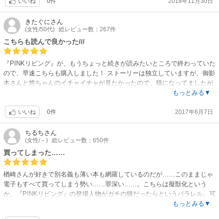
0件
2018年11月30日
舎の方言のかわいらしさ爆発！！ぜひ読んでください。
いいね
きたぐに
さん
(女性/50代)
総レビュー数：267件
こちらも読んで良かった///
『PINKリビング』が、もうちょっと続きが読みたいところで終わっていた
ので、早速こちらも購入しました！ ストーリーは独立していますが、御影
本さんと悠ちゃんのイチャイチャが見たかったので、猫になってましたが
ほぼ満足しましたw 素朴で純粋な悠ちゃんが、御影本さんのせいで、真っ
もっとみる▼
赤になったり泣いちゃったりするシーンが本当に可愛かった…！！
0件
2017年6月7日
いいね
ちるち
さん
(女性/－)
総レビュー数：650件
買ってしまった……
楢崎さんが好きで別名義も薄い本も網羅しているのだが……このままじゃ
電子もすべて買ってしまう勢い……罪深い……。こちらは擬獣化という
か、『PINKリビング』の登場人物がガチの猫だったらというパラレル。可
愛い。
もっとみる▼