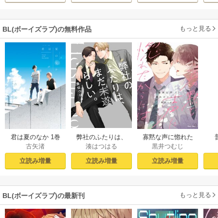
もっと見る
BL(ボーイズラブ)の無料作品
君は夏のなか 1巻
弊社のふたりは、
寡黙な声に惚れた
古矢渚
湊はつはる
黒井つむじ
まだ未遂らしい。
からには【おまけ
１【コミックシー
付き電子限定版】
立読み増量
立読み増量
立読み増量
モア限定描き下ろ
し付き】
もっと見る
BL(ボーイズラブ)の最新刊