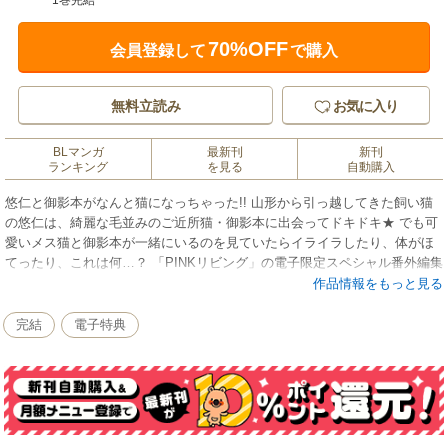
1巻完結
70%OFF
会員登録して
で購入
無料立読み
お気に入り
BLマンガ
最新刊
新刊
ランキング
を見る
自動購入
悠仁と御影本がなんと猫になっちゃった!! 山形から引っ越してきた飼い猫
の悠仁は、綺麗な毛並みのご近所猫・御影本に出会ってドキドキ★ でも可
愛いメス猫と御影本が一緒にいるのを見ていたらイライラしたり、体がほ
てったり、これは何…？ 「PINKリビング」の電子限定スペシャル番外編集
は可愛いねこねこコミック！
作品情報をもっと見る
完結
電子特典