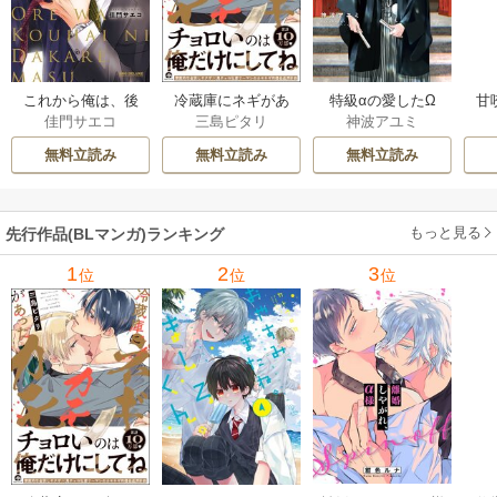
これから俺は、後
冷蔵庫にネギがあ
特級αの愛したΩ
甘
佳門サエコ
三島ピタリ
神波アユミ
輩に抱かれます
ったカモ
無料立読み
無料立読み
無料立読み
もっと見る
先行作品(BLマンガ)ランキング
1
2
3
位
位
位