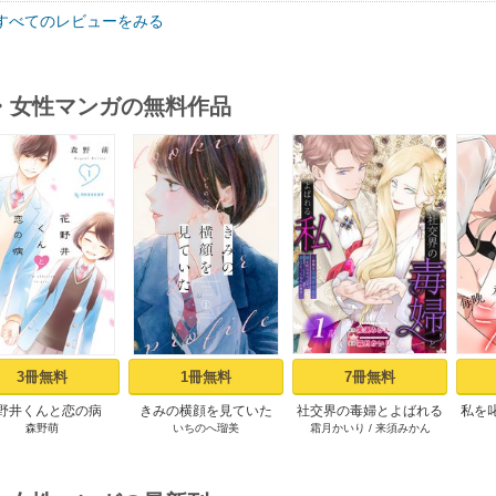
すべてのレビューをみる
・女性マンガの無料作品
s
3冊無料
1冊無料
7冊無料
野井くんと恋の病
きみの横顔を見ていた
社交界の毒婦とよばれる
私を
森野萌
いちのへ瑠美
霜月かいり
/
来須みかん
（１）
（１）
私～素敵な辺境伯令息に
てい
腕を折られたので、責任
とってもらいます～［ば
ら売り］ 第1話