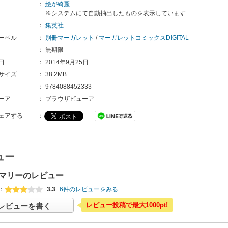
：
絵が綺麗
※システムにて自動抽出したものを表示しています
：
集英社
ーベル
：
別冊マーガレット
/
マーガレットコミックスDIGITAL
：
無期限
日
：
2014年9月25日
サイズ
：
38.2MB
：
9784088452333
ーア
：
ブラウザビューア
ェアする
：
ュー
マリーのレビュー
：
3.3
6件のレビューをみる
レビュー投稿で最大1000pt!
レビューを書く