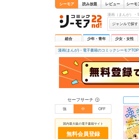
シーモア
読み放題
レビュー
シーモ
漫画（まんが）・
ジャンルで探す
総合
少年・青年
少女・女性
漫画(まんが)・電子書籍のコミックシーモアTOP
セーフサーチ
？
強
中
OFF
国内最大級の電子書籍サイト
無料会員登録