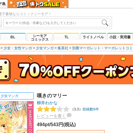
ア島
電子書籍ならコミックシーモア！
シーモア
BL
TL
ライトノベル
小説・実用書
コミックス
少女・女性マンガ
少女マンガ
集英社
別冊マーガレット
マーガレットコミッ
嘆きのマリー
少女マンガ
柳井わかな
（3.3）
投稿数6件
レビューを書く
494pt/543円(税込)