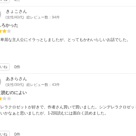
きょこ
さん
(女性/40代)
総レビュー数：94件
しろかった
は卑屈な主人公にイラっとしましたが、とってもかわいらしいお話でした。
いね
0件
あきら
さん
(女性/30代)
総レビュー数：43件
と読むのによい
デレラクロゼットが好きで、作者さん買いで買いました。シンデレラクロゼッ
いかなぁと思いましたが、1-2回読むには面白く読めました。
いね
0件