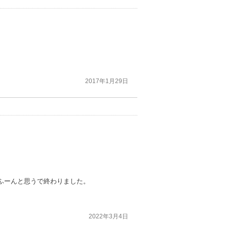
2017年1月29日
ふーんと思うで終わりました。
2022年3月4日