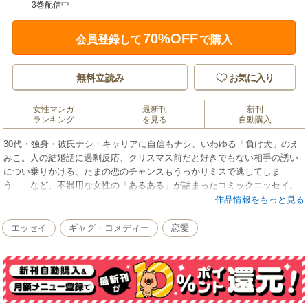
3巻配信中
70%OFF
会員登録して
で購入
無料立読み
お気に入り
女性マンガ
最新刊
新刊
ランキング
を見る
自動購入
30代・独身・彼氏ナシ・キャリアに自信もナシ、いわゆる「負け犬」のえ
みこ。人の結婚話に過剰反応、クリスマス前だと好きでもない相手の誘い
につい乗りかける、たまの恋のチャンスもうっかりミスで逃してしま
う……など、不器用な女性の「あるある」が詰まったコミックエッセイ。
作品情報をもっと見る
エッセイ
ギャグ・コメディー
恋愛