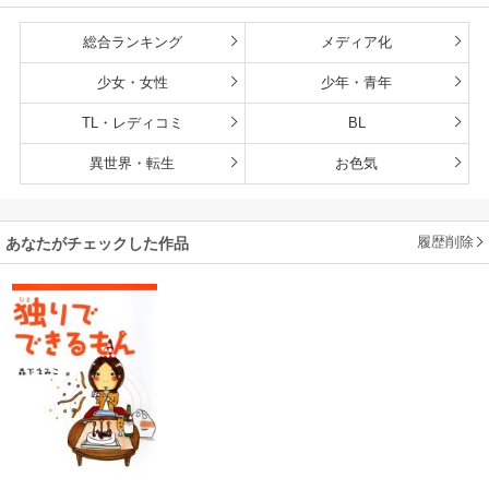
総合ランキング
メディア化
少女・女性
少年・青年
TL・レディコミ
BL
異世界・転生
お色気
履歴削除
あなたがチェックした作品