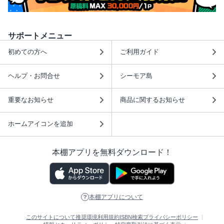
サポートメニュー
初めての方へ
ご利用ガイド
ヘルプ・お問合せ
シーモア島
重要なお知らせ
商品に関するお知らせ
ホームアイコンを追加
本棚アプリを無料ダウンロード！
本棚アプリについて
このサイトについて
推奨環境
利用規約
ISBN検索
プライバシーポリシー