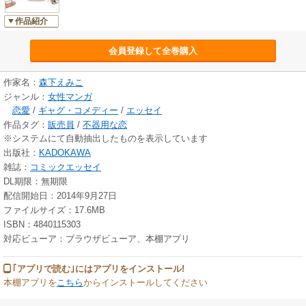
作品紹介
会員登録して全巻購入
作家名：
森下えみこ
ジャンル：
女性マンガ
恋愛
/
ギャグ・コメディー
/
エッセイ
作品タグ：
販売員
/
不器用な恋
※システムにて自動抽出したものを表示しています
出版社：
KADOKAWA
雑誌：
コミックエッセイ
DL期限：無期限
配信開始日：2014年9月27日
ファイルサイズ：17.6MB
ISBN：4840115303
対応ビューア：ブラウザビューア、本棚アプリ
｢アプリで読む｣にはアプリをインストール!
本棚アプリを
こちら
からインストールしてください