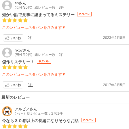
en
さん
(女性/20代)
総レビュー数：3件
短かい話で見事に纏まってるミステリー
ネタバレ
このレビューはネタバレを含みます▼
0件
2023年2月8日
いいね
hk67
さん
(男性/50代)
総レビュー数：2件
傑作ミステリー！
ネタバレ
このレビューはネタバレを含みます▼
3件
2017年3月5日
いいね
最新のレビュー
アルビノ
さん
(－/－)
総レビュー数：2761件
今なら３０巻以上の長編になりそうなお話
ネタバレ