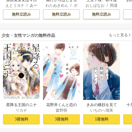
えとうヨナ
/
あー
わたぬきめん
/
ポ
おしばなお
/
岡達
も無意識に力を垂
サヨナラの恋
こそあなたに殺さ
もんど
/
あんべよ
ルン
英茉
/
先崎真琴
れ流す ～公爵家
れたくないんで
無料立読み
無料立読み
無料立読み
しろう
の落ちこぼれ令
す！ ～聖女に嵌め
嬢、嫁ぎ先で幸せ
られた貧乏令嬢、
を掴み取る～
二度目は串刺し回
もっと見る
少女・女性マンガの無料作品
避します！～
星降る王国のニナ
花野井くんと恋の
きみの横顔を見て
十
リカチ
森野萌
いちのへ瑠美
（１）
病（１）
いた（１）
せ
3冊無料
3冊無料
1冊無料