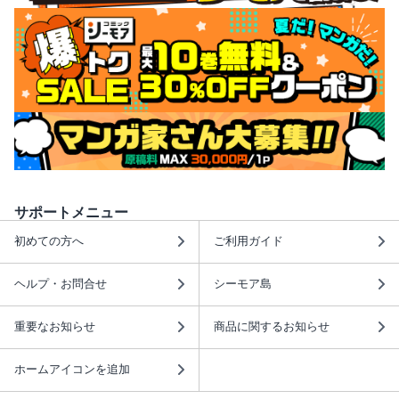
サポートメニュー
初めての方へ
ご利用ガイド
ヘルプ・お問合せ
シーモア島
重要なお知らせ
商品に関するお知らせ
ホームアイコンを追加