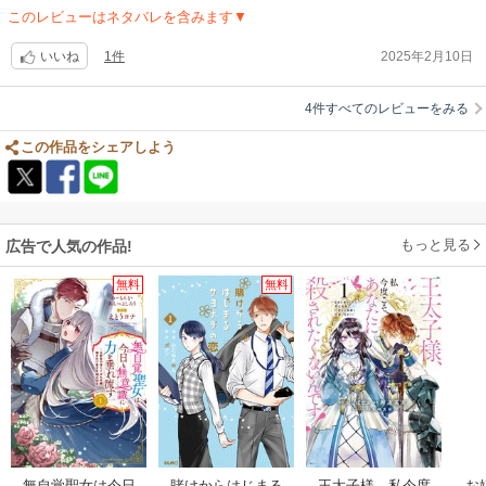
このレビューはネタバレを含みます▼
1件
2025年2月10日
いいね
4件すべてのレビューをみる
この作品をシェアしよう
もっと見る
広告で人気の作品!
無料
無料
無自覚聖女は今日
賭けからはじまる
王太子様、私今度
お