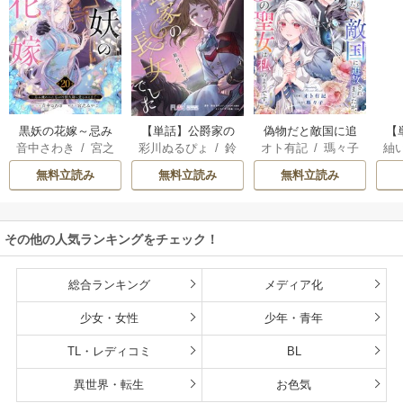
黒妖の花嫁～忌み
【単話】公爵家の
偽物だと敵国に追
【
音中さわき
/
宮之
彩川ぬるぴょ
/
鈴
オト有記
/
瑪々子
紬
嫌われた私が冷酷
長女でした
放されましたが、
ら
みやこ
音さや
/
たむ
大尉に愛されるま
どうやら本物の聖
し
無料立読み
無料立読み
無料立読み
で～
女は私のようで
す。
その他の人気ランキングをチェック！
総合ランキング
メディア化
少女・女性
少年・青年
TL・レディコミ
BL
異世界・転生
お色気