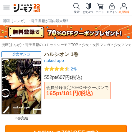
検索
はじめて
カート
ログイン
会員登録
漫画（マンガ）・電子書籍が国内最大級!!
漫画(まんが)・電子書籍のコミックシーモアTOP
少女・女性マンガ
少女マンガ
ハルシオン 1巻
少女マンガ
naked ape
2件
552pt/607円(税込)
会員登録限定70%OFFクーポンで
165pt/181円(税込)
3巻完結