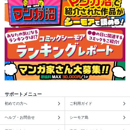
サポートメニュー
初めての方へ
ご利用ガイド
ヘルプ・お問合せ
シーモア島