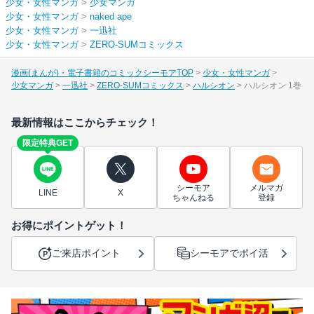
少女・女性マンガ
>
少女マンガ
少女・女性マンガ
>
naked ape
少女・女性マンガ
>
一迅社
少女・女性マンガ
>
ZERO-SUMコミックス
漫画(まんが)・電子書籍のコミックシーモアTOP
少女・女性マンガ
少女マンガ
一迅社
ZERO-SUMコミックス
ハルシオン
ハルシオン 1巻
最新情報はここからチェック！
限定特典GET
シーモア
メルマガ
LINE
X
ちゃんねる
登録
お得にポイントゲット！
ご来店ポイント
シーモアでポイ活