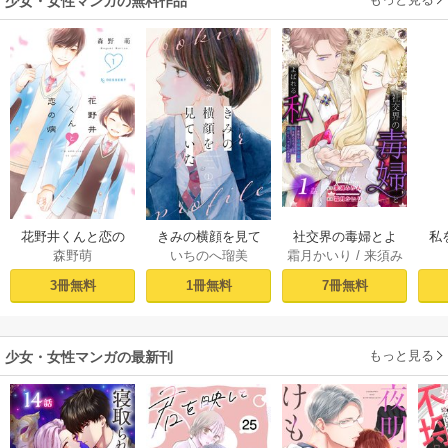
少女・女性マンガの無料作品
社交界の毒婦とよ
花野井くんと恋の
きみの横顔を見て
私
霜月かいり
/
来須み
森野萌
いちのへ瑠美
ばれる私～素敵な
病（１）
いた（１）
かん
辺境伯令息に腕を
［ば
7冊無料
3冊無料
1冊無料
折られたので、責
任とってもらいま
す～［ばら売り］
もっと見る
第1話
少女・女性マンガの最新刊