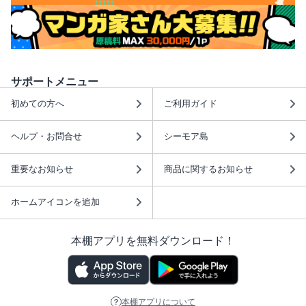
サポートメニュー
初めての方へ
ご利用ガイド
ヘルプ・お問合せ
シーモア島
重要なお知らせ
商品に関するお知らせ
ホームアイコンを追加
本棚アプリを無料ダウンロード！
本棚アプリについて