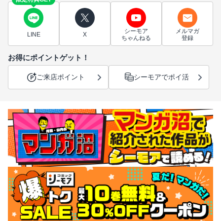
シーモア
メルマガ
LINE
X
ちゃんねる
登録
お得にポイントゲット！
ご来店ポイント
シーモアでポイ活