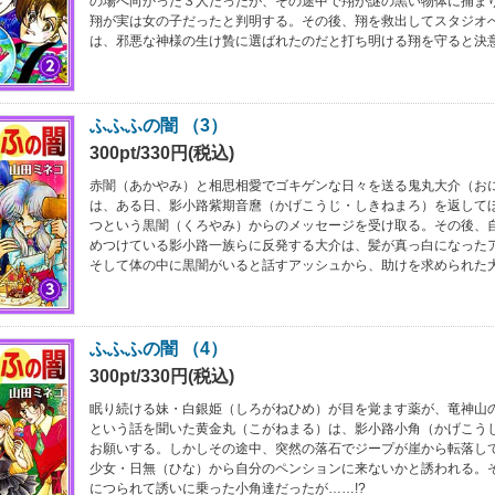
の場へ向かった３人だったが、その途中で翔が謎の黒い物体に捕ま
翔が実は女の子だったと判明する。その後、翔を救出してスタジオ
は、邪悪な神様の生け贄に選ばれたのだと打ち明ける翔を守ると決意
ふふふの闇 （3）
300pt/330円(税込)
赤闇（あかやみ）と相思相愛でゴキゲンな日々を送る鬼丸大介（お
は、ある日、影小路紫期音麿（かげこうじ・しきねまろ）を返して
つという黒闇（くろやみ）からのメッセージを受け取る。その後、
めつけている影小路一族らに反発する大介は、髪が真っ白になった
そして体の中に黒闇がいると話すアッシュから、助けを求められた大
ふふふの闇 （4）
300pt/330円(税込)
眠り続ける妹・白銀姫（しろがねひめ）が目を覚ます薬が、竜神山
という話を聞いた黄金丸（こがねまる）は、影小路小角（かげこう
お願いする。しかしその途中、突然の落石でジープが崖から転落し
少女・日無（ひな）から自分のペンションに来ないかと誘われる。
につられて誘いに乗った小角達だったが……!?