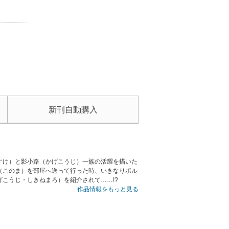
新刊自動購入
すけ）と影小路（かげこうじ）一族の活躍を描いた
（このま）を部屋へ送って行った時、いきなりポル
こうじ・しきねまろ）を紹介されて……!?
作品情報をもっと見る