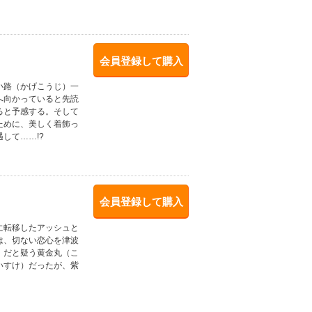
会員登録して購入
小路（かげこうじ）一
へ向かっていると先読
ると予感する。そして
ために、美しく着飾っ
して……!?
会員登録して購入
に転移したアッシュと
は、切ない恋心を津波
）だと疑う黄金丸（こ
いすけ）だったが、紫