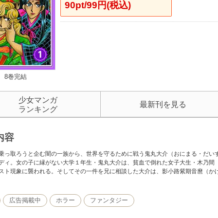
90pt/99円(税込)
8巻完結
少女マンガ
最新刊を見る
ランキング
内容
乗っ取ろうと企む闇の一族から、世界を守るために戦う鬼丸大介（おにまる・だい
ディ。女の子に縁がない大学１年生・鬼丸大介は、貧血で倒れた女子大生・木乃間
スト現象に襲われる。そしてその一件を兄に相談した大介は、影小路紫期音麿（かげ
広告掲載中
ホラー
ファンタジー