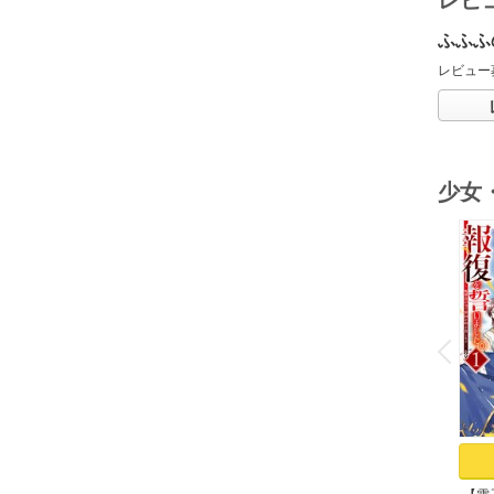
レビ
ふふふ
レビュー
少女
o
v
P
r
e
i
u