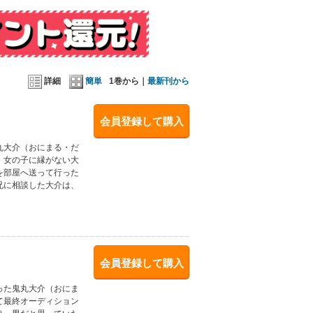
詳細
簡単
1巻から｜
最新刊から
会員登録して購入
丸大介（おにまる・だ
。女の子に縁がない大
を部屋へ送って行った
兄に相談した大介は、
会員登録して購入
った鬼丸大介（おにま
て最終オーディション