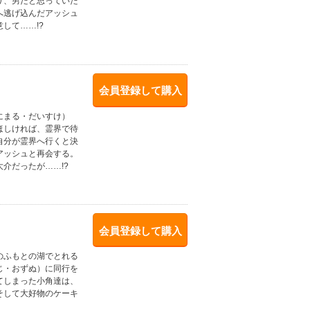
り、男だと思っていた
へ逃げ込んだアッシュ
して……!?
会員登録して購入
にまる・だいすけ）
ほしければ、霊界で待
自分が霊界へ行くと決
アッシュと再会する。
介だったが……!?
会員登録して購入
のふもとの湖でとれる
じ・おずぬ）に同行を
てしまった小角達は、
そして大好物のケーキ