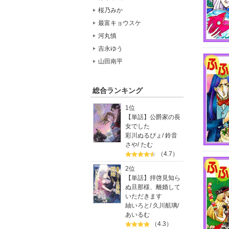
桜乃みか
最富キョウスケ
河丸慎
吉永ゆう
山田南平
総合ランキング
1位
【単話】公爵家の長
女でした
彩川ぬるぴょ
/
鈴音
さや
/
たむ
（4.7）
2位
【単話】拝啓見知ら
ぬ旦那様、離婚して
いただきます
紬いろと
/
久川航璃
/
あいるむ
（4.3）