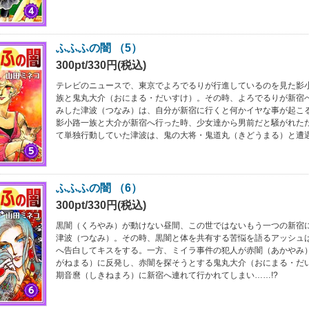
ふふふの闇 （5）
300pt/330円(税込)
テレビのニュースで、東京でよろでるりが行進しているのを見た影
族と鬼丸大介（おにまる・だいすけ）。その時、よろでるりが新宿
みした津波（つなみ）は、自分が新宿に行くと何かイヤな事が起こ
影小路一族と大介が新宿へ行った時、少女達から男前だと騒がれた
て単独行動していた津波は、鬼の大将・鬼道丸（きどうまる）と遭遇
ふふふの闇 （6）
300pt/330円(税込)
黒闇（くろやみ）が動けない昼間、この世ではないもう一つの新宿
津波（つなみ）。その時、黒闇と体を共有する苦悩を語るアッシュ
へ告白してキスをする。一方、ミイラ事件の犯人が赤闇（あかやみ
がねまる）に反発し、赤闇を探そうとする鬼丸大介（おにまる・だ
期音麿（しきねまろ）に新宿へ連れて行かれてしまい……!?