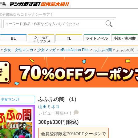
ア島
電子書籍ならコミックシーモア！
シーモア
BL
TL
ライトノベル
小説・実用書
コミックス
少女・女性マンガ
少女マンガ
eBookJapan Plus
ふふふの闇
ふふふの闇 
ふふふの闇 （1）
少女マンガ
山田ミネコ
レビュー募集中！
300pt/330円(税込)
会員登録限定70%OFFクーポンで