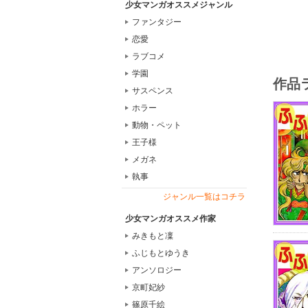
少女マンガオススメジャンル
ファンタジー
恋愛
ラブコメ
学園
作品
サスペンス
ホラー
動物・ペット
王子様
メガネ
執事
ジャンル一覧はコチラ
少女マンガオススメ作家
みきもと凜
ふじもとゆうき
アンソロジー
京町妃紗
篠原千絵