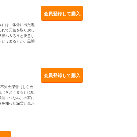
会員登録して購入
み）は、体外に出た黒
われて元気を取り戻し
結界へ入ろうと決意し
きどうまる）が、黒闇
会員登録して購入
・不知火深雪（しらぬ
丸（きどうまる）に狙
津波（つなみ）の家に
在を知った深雪と鬼八
。