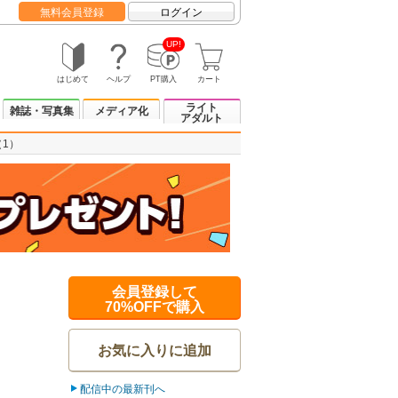
無料会員登録
ログイン
UP!
はじめて
ヘルプ
PT購入
カート
ライト
雑誌・写真集
メディア化
アダルト
（1）
会員登録して
70%OFFで購入
お気に入りに追加
配信中の最新刊へ