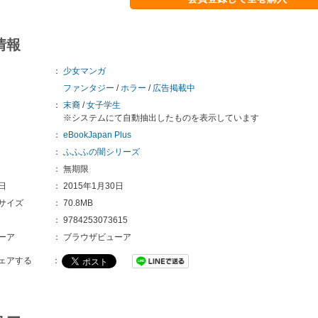
情報
：
少女マンガ
ファンタジー
/
ホラー
/
広告掲載中
：
末裔
/
女子学生
※システムにて自動抽出したものを表示しています
：
eBookJapan Plus
：
ふふふの闇シリーズ
：
無期限
日
：
2015年1月30日
サイズ
：
70.8MB
：
9784253073615
ーア
：
ブラウザビューア
ェアする
：