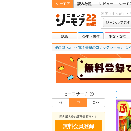
シーモア
読み放題
レビュー
シーモ
漫画（まんが）・
ジャンルで探す
総合
少年・青年
少女・女性
漫画(まんが)・電子書籍のコミックシーモアTOP
セーフサーチ
？
強
中
OFF
国内最大級の電子書籍サイト
無料会員登録