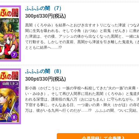
ふふふの闇 （7）
300pt/330円(税込)
黒闇（くろやみ）を結界へとおびき出すオトリになった津波（つな
闇に生気を吸われる。そして小角（おづぬ）と前鬼（ぜんき）に救
た津波は、その後、アッシュの体から出なくなった黒闇と、一緒に
て行動する。しかしその直前、黒闇から津波を引き離した鬼道丸（
とともに結界へ……!?
ふふふの闇 （8）
300pt/330円(税込)
影小路（かげこうじ）一族の学校へ転校してきた“火の一族”の末裔
い・みゆき）。そして再び人間界に現れた黒闇（くろやみ）と鬼道
われる深雪は、護衛役の鬼八万（おにはちまん）に守られながら、
下宿する事に。そんなある日、一つ違いの弟・輝火（かがほ）の存
万は、彼がいる九州へ行くのだが……!? ふふふの闇、ついに完結
会員登録して全巻購入