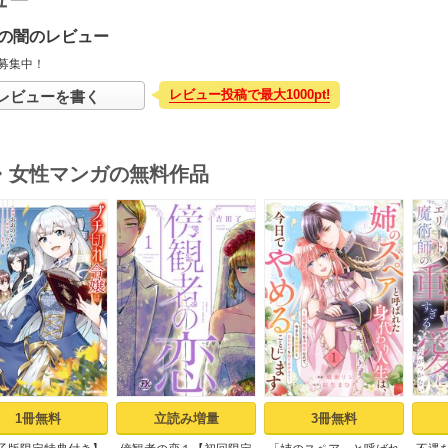
ュー
の闇のレビュー
募集中！
レビュー投稿で最大1000pt!
レビューを書く
・女性マンガの無料作品
s
1冊無料
立読み増量
3冊無料