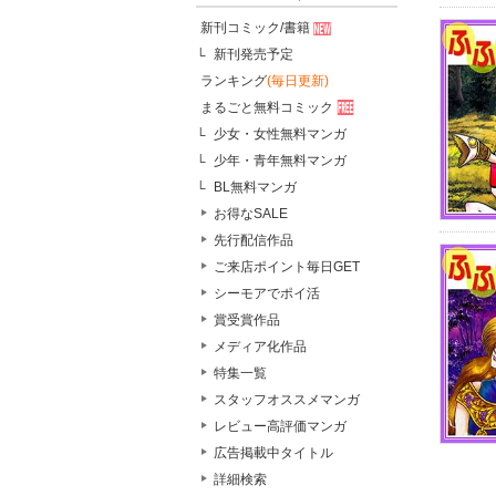
新刊コミック/書籍
新刊発売予定
ランキング
(毎日更新)
まるごと無料コミック
少女・女性無料マンガ
少年・青年無料マンガ
BL無料マンガ
お得なSALE
先行配信作品
ご来店ポイント毎日GET
シーモアでポイ活
賞受賞作品
メディア化作品
特集一覧
スタッフオススメマンガ
レビュー高評価マンガ
広告掲載中タイトル
詳細検索