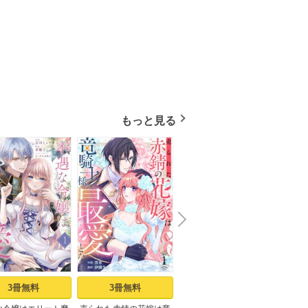
もっと見る
N
x
e
t
3冊無料
3冊無料
立読み増量