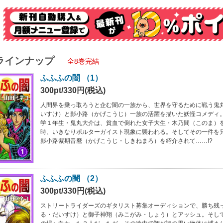
ラインナップ
全8巻完結
ふふふの闇 （1）
300pt/330円(税込)
人間界を乗っ取ろうと企む闇の一族から、世界を守るために戦う鬼
いすけ）と影小路（かげこうじ）一族の活躍を描いた妖怪コメディ
学１年生・鬼丸大介は、貧血で倒れた女子大生・木乃間（このま）
時、いきなりポルターガイスト現象に襲われる。そしてその一件を
影小路紫期音麿（かげこうじ・しきねまろ）を紹介されて……!?
ふふふの闇 （2）
300pt/330円(税込)
ストリートライダーズのギタリスト募集オーディションで、勝ち残
る・だいすけ）と御子神翔（みこがみ・しょう）とアッシュ。そし