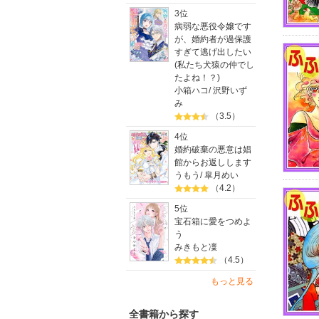
3位
病弱な悪役令嬢です
が、婚約者が過保護
すぎて逃げ出したい
(私たち犬猿の仲でし
たよね！？)
小箱ハコ
/
沢野いず
み
（3.5）
4位
婚約破棄の悪意は娼
館からお返しします
うもう
/
皐月めい
（4.2）
5位
宝石箱に愛をつめよ
う
みきもと凜
（4.5）
もっと見る
全書籍から探す