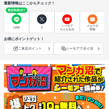
最新情報はここからチェック！
限定特典GET
シーモア
メルマガ
LINE
X
ちゃんねる
登録
お得にポイントゲット！
ご来店ポイント
シーモアでポイ活