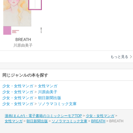
BREATH
川原由美子
もっと見る
同じジャンルの本を探す
少女・女性マンガ
>
女性マンガ
少女・女性マンガ
>
川原由美子
少女・女性マンガ
>
朝日新聞出版
少女・女性マンガ
>
ソノラマコミック文庫
漫画(まんが)・電子書籍のコミックシーモアTOP
少女・女性マンガ
女性マンガ
朝日新聞出版
ソノラマコミック文庫
BREATH
BREATH