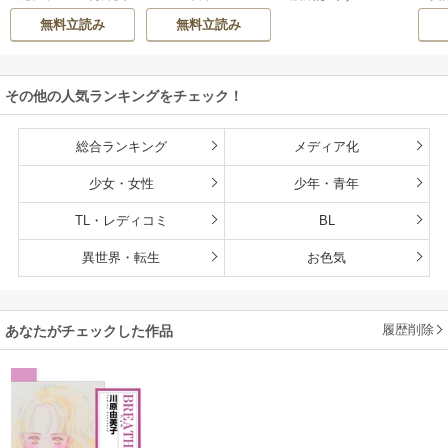
子（エブリスタ）
DIO ZOON
される―【マイク
が。
し
無料立読み
無料立読み
ロ】
命
その他の人気ランキングをチェック！
総合ランキング
メディア化
少女・女性
少年・青年
TL・レディコミ
BL
異世界・転生
お色気
履歴削除
あなたがチェックした作品