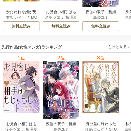
かたわれ令嬢が男
お見合い相手はも
夜伽の双子―贄姫
身
雨宮 レイ．
/
MO
滝チヅエ
/
梅澤夏
島袋ユミ
渡
装する理由（コミ
じゃもじゃニート
は二人の王子に愛
恋
NA
/
SORAJIMA
子（エブリスタ）
ック）
される―【マイク
無料立読み
無料立読み
無料立読み
ロ】
もっと見る
先行作品(女性マンガ)ランキング
1
2
3
位
位
位
お見合い相手はも
夜伽の双子―贄姫
身分差に終わった
私
滝チヅエ
/
梅澤夏
島袋ユミ
渡鍋ぽんず
/
STU
奈
じゃもじゃニート
は二人の王子に愛
恋を、今さらです
せ