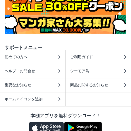
サポートメニュー
初めての方へ
ご利用ガイド
ヘルプ・お問合せ
シーモア島
重要なお知らせ
商品に関するお知らせ
ホームアイコンを追加
本棚アプリを無料ダウンロード！