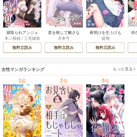
幼
寝取られアンジェ
君を映して離さな
夜明けを乞うけも
木ノ枝純
/
三毛猫寅
月本弓
堤翔
ニカと鬼畜伯爵
い[ばら売り] 25巻
のたち[ばら売り] 2
次
［ばら売り］ 14巻
8-29巻
無料立読み
無料立読み
無料立読み
もっと見る
女性マンガランキング
1
2
3
位
位
位