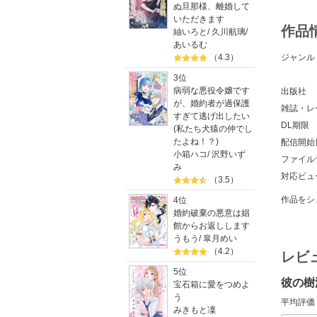
ぬ旦那様、離婚して
いただきます
作品
紬いろと
/
久川航璃
/
あいるむ
（4.3）
ジャンル
3位
病弱な悪役令嬢です
出版社
が、婚約者が過保護
雑誌・レ
すぎて逃げ出したい
DL期限
(私たち犬猿の仲でし
たよね！？)
配信開始
小箱ハコ
/
沢野いず
ファイル
み
対応ビュ
（3.5）
作品をシ
4位
婚約破棄の悪意は娼
館からお返しします
うもう
/
皐月めい
（4.2）
レビ
5位
彼の樹
宝石箱に愛をつめよ
う
平均評価
みきもと凜