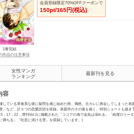
会員登録限定70%OFFクーポンで
150pt/165円(税込)
1巻完結
の作品の注意事項
女性マンガ
最新刊を見る
ランキング
内容
棲している草食系な彼に疑問を感じ始めた時、偶然、元カレに再会してしまった表
雪」など、計５つの恋愛読切を収録。表題作のその後を描く、特別ショートも描き下ろしま
13，15，17，22，増刊Vol.2に掲載された「ココアの海で金魚は溺れる」「純潔ロ
に満ちる」「吐息に溶ける雪」を収録しています。)