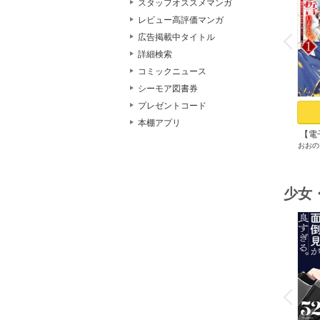
スタッフオススメマンガ
レビュー高評価マンガ
o
v
広告掲載中タイトル
P
r
e
i
u
詳細検索
コミックニュース
シーモア図書券
プレゼントコード
本棚アプリ
【電
おおの
ブチ
いま
で祖
少女
o
v
P
r
e
i
u