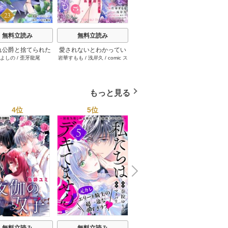
無料立読み
無料立読み
無料立読み
れ公爵と捨てられた
愛されないとわかってい
かたわれ令嬢が男装する
双子の
よしの
/
歪牙龍尾
岩華すもも
/
浅岸久
/
comic ス
雨宮 レイ．
/
MONA
/
えぽ
嫁の最愛婚 23巻
ても～捨てられ王女は黒
理由（コミック） 6巻
二度目
ピラ
/
蜂不二子
SORAJIMA
騎士の激重執愛に囚われ
ケおじ
る～ 5巻
しま
もっと見る
4位
5位
6位
N
x
e
t