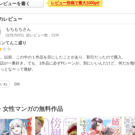
レビュー投稿で最大1000pt!
レビューを書く
のレビュー
もちもち
さん
(女性/50代)
総レビュー数：52件
エンてんこ盛り
集。以前、この中の１作品を目にしたことがあり、割引だったので購入。
の話が一番好き。でも、1作品に必ずHシーンが。別にいいんだけど、何だか
ょっとな〜って微妙。
いね
0件
・女性マンガの無料作品