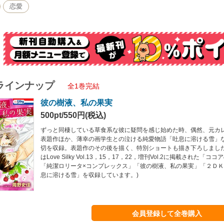
恋愛
ラインナップ
全1巻完結
彼の樹液、私の果実
500pt/550円(税込)
ずっと同棲している草食系な彼に疑問を感じ始めた時、偶然、元カ
表題作ほか、薄幸の画学生との泣ける純愛物語「吐息に溶ける雪」
切を収録。表題作のその後を描く、特別ショートも描き下ろしました
はLove Silky Vol.13，15，17，22，増刊Vol.2に掲載された
「純潔ロリータ×コンプレックス」「彼の樹液、私の果実」「２Ｄ
息に溶ける雪」を収録しています。)
会員登録して全巻購入