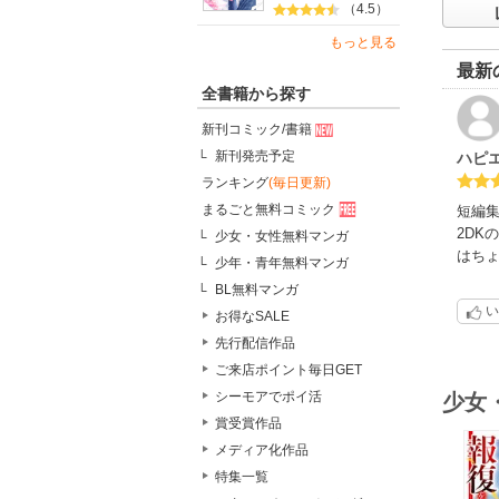
（4.5）
もっと見る
最新
全書籍から探す
新刊コミック/書籍
新刊発売予定
ハピ
ランキング
(毎日更新)
まるごと無料コミック
短編
2DK
少女・女性無料マンガ
はち
少年・青年無料マンガ
BL無料マンガ
い
お得なSALE
先行配信作品
ご来店ポイント毎日GET
シーモアでポイ活
少女
賞受賞作品
メディア化作品
特集一覧