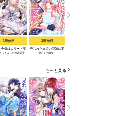
N
x
e
t
3冊無料
3冊無料
立読み増量
な令嬢はエリート魔
売られた赤錆の花嫁は竜
悪魔な兄が過保護で困っ
冷酷参
ョウ
/
よしざわ未菜子
/
茂吉
/
伊織ライ
椎名秋乃
/
香月航
/
RAHWIA
戸瀬つ
の重すぎる愛に気が
騎士様の最愛となる 1巻
てます１【電子限定特典
※な
夢魔子
つかない 1巻
付】
（１
もっと見る
N
x
e
t