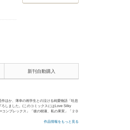
新刊自動購入
題作ほか、薄幸の画学生との泣ける純愛物語「吐息
した。(このコミックスにはLove Silky
リータ×コンプレックス」「彼の樹液、私の果実」「２Ｄ
作品情報をもっと見る