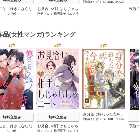
無料立読み
無料立読み
渡鍋ぽんず
/
STUDIO ZOON
今さらですが。
こと、好きにならな
お見合い相手はもじゃも
夜伽
シリ崎
滝チヅエ
/
梅澤夏子（エブリ
いでね。
じゃニート
の王
スタ）
作品(女性マンガ)ランキング
1位
2位
3位
s
身分差に終わった恋を、
無料立読み
無料立読み
渡鍋ぽんず
/
STUDIO ZOON
今さらですが。
こと、好きにならな
お見合い相手はもじゃも
夜伽
シリ崎
滝チヅエ
/
梅澤夏子（エブリ
いでね。
じゃニート
の王
スタ）