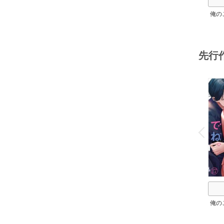
俺の
先行
o
v
P
r
e
i
u
俺の