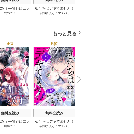
無料立読み
無料立読み
無料立読み
の双子―贄姫は二人
私たちはデキてません！
公爵令嬢は我が道を場当
番と知
島袋ユミ
奈院ゆりえ
/
マチバリ
高瀬雛
/
ぽよ子
/
にもし
になに
子に愛される―【マ
～初夜失敗した元婚約者
たり的に行く
純愛こ
イクロ】
と王命婚でやり直し～
運命の
【単話版】
た
もっと見る
4位
5位
6位
N
x
e
t
無料立読み
無料立読み
無料立読み
の双子―贄姫は二人
私たちはデキてません！
番と知らずに私を買った
拗らせ
島袋ユミ
奈院ゆりえ
/
マチバリ
になになこ
/
犬咲
/
御子柴リ
子に愛される―【マ
～初夜失敗した元婚約者
純愛こじらせ騎士団長に
ョウ
イクロ】
と王命婚でやり直し～
運命の愛を捧げられまし