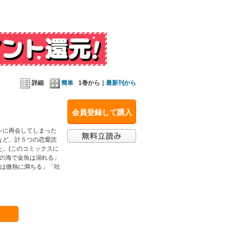
詳細
簡単
1巻から｜
最新刊から
会員登録して購入
レに再会してしまった
など、計５つの恋愛読
。(このコミックスに
「ココアの海で金魚は溺れる」
Ｋは微熱に満ちる」「吐