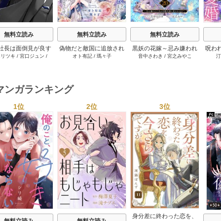
無料立読み
無料立読み
無料立読み
社長は面倒見が良す
偽物だと敵国に追放され
黒妖の花嫁～忌み嫌われ
呪わ
岡リツキ
/
宮口ジュン
/
オト有記
/
瑪々子
音中さわき
/
宮之みやこ
汀
。【単話版】 52巻
ましたが、どうやら本物
た私が冷酷大尉に愛され
花
COMIC ROOM
の聖女は私のようです。
るまで～ 20巻
9巻
マンガランキング
1位
2位
3位
s
身分差に終わった恋を、