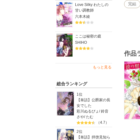
完結
Love Silky わたしの
甘い調教師
六本木綾
ここは秘密の庭
SHIHO
作品
もっと見る
総合ランキング
1位
【単話】公爵家の長
女でした
彩川ぬるぴょ
/
鈴音
さや
/
たむ
（4.7）
2位
【単話】拝啓見知ら