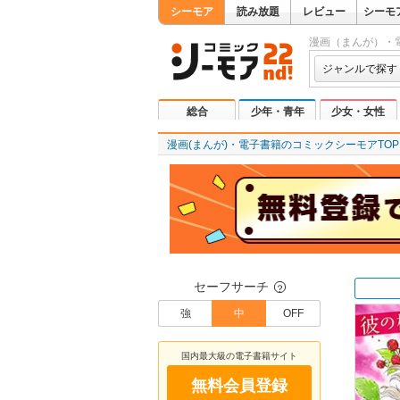
シーモア
読み放題
レビュー
シーモ
漫画（まんが）・
ジャンルで探す
総合
少年・青年
少女・女性
漫画(まんが)・電子書籍のコミックシーモアTOP
セーフサーチ
？
強
中
OFF
国内最大級の電子書籍サイト
無料会員登録