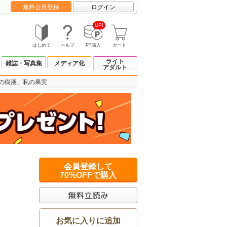
無料会員登録
ログイン
UP!
はじめて
ヘルプ
PT購入
カート
ライト
雑誌・写真集
メディア化
アダルト
の樹液、私の果実
会員登録して
70%OFFで購入
お気に入りに追加