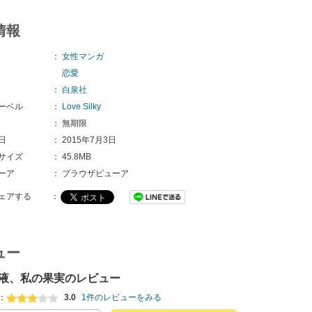
情報
：
女性マンガ
恋愛
：
白泉社
ーベル
：
Love Silky
：
無期限
日
：
2015年7月3日
サイズ
：
45.8MB
ーア
：
ブラウザビューア
ェアする
：
ュー
液、私の果実のレビュー
：
3.0
1件のレビューをみる