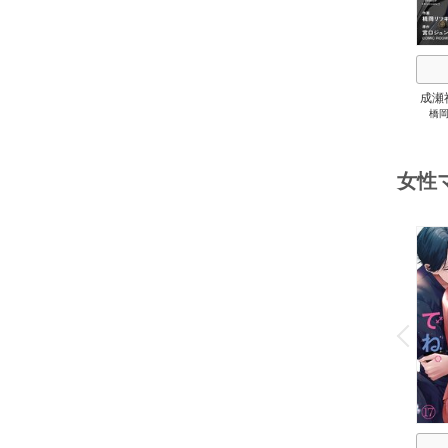
成瀬
橋
ぎる
女性
o
v
P
r
e
i
u