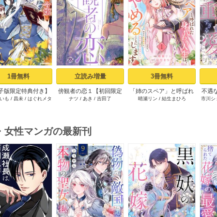
s
1冊無料
立読み増量
3冊無料
子版限定特典付き】
傍観者の恋１【初回限定
「姉のスペア」と呼ばれ
不遇
いも
/
昌未
/
はぐれメタ
ナツ
/
あき
/
吉田了
晴瀬リン
/
結生まひろ
市川シ
切れ令嬢は報復を誓
ペーパー付】【電子限定
た身代わり人生は、今日
術師
ボ
した。1～魔導書の力
特典付】【シーモア限定
でやめることにします～
国を叩き潰します～
特典付き】
辺境で自由を満喫中なの
で、今さら真の聖女と言
・女性マンガの最新刊
われても知りません！～
1巻
s