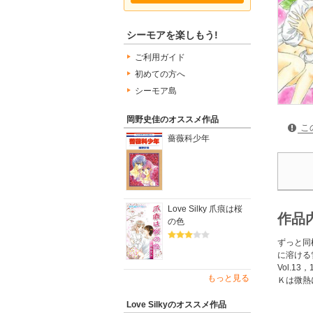
シーモアを楽しもう!
ご利用ガイド
初めての方へ
シーモア島
岡野史佳のオススメ作品
こ
薔薇科少年
Love Silky 爪痕は桜
作品
の色
ずっと同
に溶ける
Vol.
もっと見る
Ｋは微熱
Love Silkyのオススメ作品