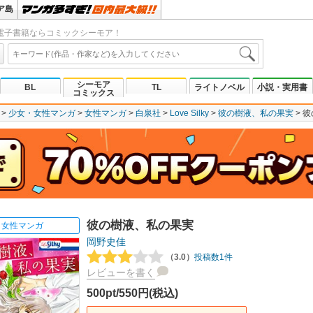
ア島
電子書籍ならコミックシーモア！
シーモア
BL
TL
ライトノベル
小説・実用書
コミックス
少女・女性マンガ
女性マンガ
白泉社
Love Silky
彼の樹液、私の果実
彼
彼の樹液、私の果実
女性マンガ
岡野史佳
（3.0）
投稿数1件
レビューを書く
500pt/550円(税込)