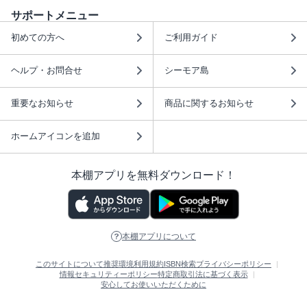
サポートメニュー
初めての方へ
ご利用ガイド
ヘルプ・お問合せ
シーモア島
重要なお知らせ
商品に関するお知らせ
ホームアイコンを追加
本棚アプリを無料ダウンロード！
本棚アプリについて
このサイトについて
推奨環境
利用規約
ISBN検索
プライバシーポリシー
情報セキュリティーポリシー
特定商取引法に基づく表示
安心してお使いいただくために