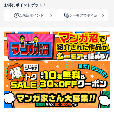
お得にポイントゲット！
ご来店ポイント
シーモアでポイ活