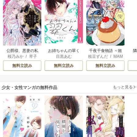
公爵様、悪妻の私
お姉ちゃんの翠く
千夜千食物語 ～敗
桜乃みか
/
琴子
目黒あむ
枝豆ずんだ
/
MAM
はもう放っておい
ん
国の姫ですが氷の
AKOTO
/
鴉羽凛燈
てください
皇子殿下がどうも
無料立読み
無料立読み
無料立読み
溺愛してくれてい
ます～
もっと見る
少女・女性マンガの無料作品