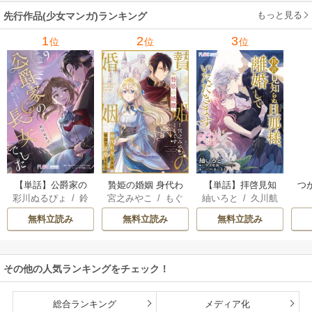
もっと見る
先行作品(少女マンガ)ランキング
1
2
3
位
位
位
【単話】公爵家の
贄姫の婚姻 身代わ
【単話】拝啓見知
つ
彩川ぬるぴょ
/
鈴
宮之みやこ
/
もぐ
紬いろと
/
久川航
長女でした
り王女は帝国で最
らぬ旦那様、離婚
異
音さや
/
たむ
す
璃
/
あいるむ
愛となる
していただきます
の
無料立読み
無料立読み
無料立読み
その他の人気ランキングをチェック！
総合ランキング
メディア化