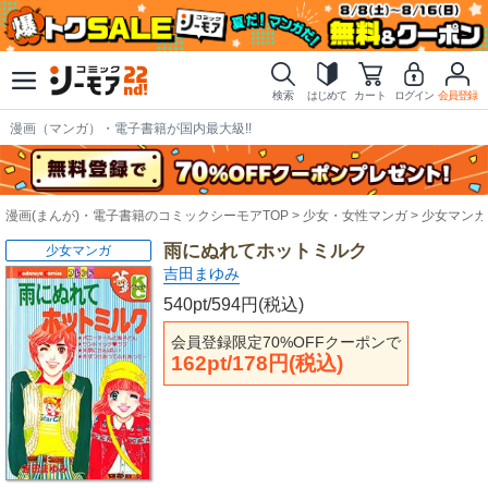
検索
はじめて
カート
ログイン
会員登録
漫画（マンガ）・電子書籍が国内最大級!!
漫画(まんが)・電子書籍のコミックシーモアTOP
少女・女性マンガ
少女マンガ
雨にぬれてホットミルク
少女マンガ
吉田まゆみ
540pt/594円(税込)
会員登録限定70%OFFクーポンで
162pt/178円(税込)