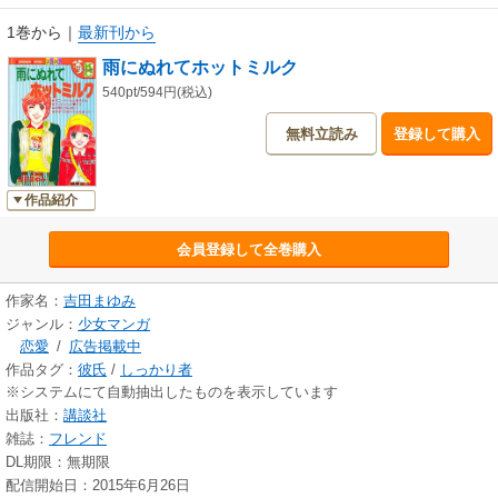
1巻から
｜
最新刊から
雨にぬれてホットミルク
540pt/594円(税込)
無料立読み
登録して購入
作品紹介
会員登録して全巻購入
作家名：
吉田まゆみ
ジャンル：
少女マンガ
恋愛
/
広告掲載中
作品タグ：
彼氏
/
しっかり者
※システムにて自動抽出したものを表示しています
出版社：
講談社
雑誌：
フレンド
DL期限：無期限
配信開始日：2015年6月26日